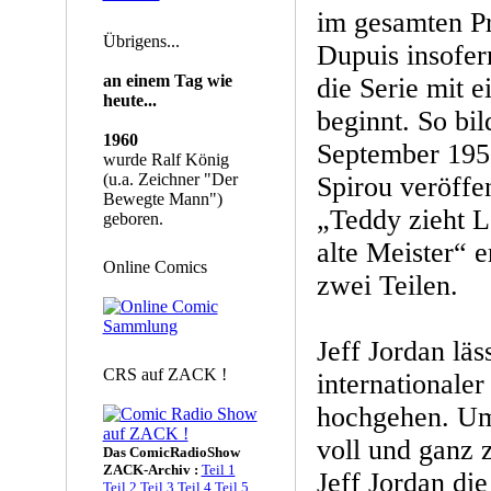
im gesamten P
Übrigens...
Dupuis insofern
an einem Tag wie
die Serie mit 
heute...
beginnt. So bi
1960
September 195
wurde Ralf König
(u.a. Zeichner "Der
Spirou veröffe
Bewegte Mann")
„Teddy zieht 
geboren.
alte Meister“ e
Online Comics
zwei Teilen.
Jeff Jordan läs
CRS auf ZACK !
internationale
hochgehen. Um 
voll und ganz 
Das ComicRadioShow
ZACK-Archiv :
Teil 1
Jeff Jordan di
Teil 2
Teil 3
Teil 4
Teil 5