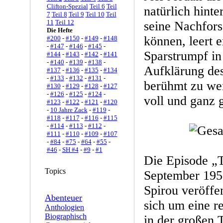
Clifton-Spezial
Teil 6
Teil
natürlich hinte
7
Teil 8
Teil 9
Teil 10
Teil
11
Teil 12
seine Nachfors
Die Hefte
können, leert e
#200
-
#150
-
#149
-
#148
-
#147
-
#146
-
#145
-
Sparstrumpf in
#144
-
#143
-
#142
-
#141
-
#140
-
#139
-
#138
-
Aufklärung des
#137
-
#136
-
#135
-
#134
-
#133
-
#132
-
#131
-
berühmt zu wer
#130
-
#129
-
#128
-
#127
-
#126
-
#125
-
#124
-
voll und ganz 
#123
-
#122
-
#121
-
#120
-
10 Jahre Zack
-
#119
-
#118
-
#117
-
#116
-
#115
-
#114
-
#113
-
#112
-
#111
-
#110
-
#109
-
#107
-
#84
-
#75
-
#64
-
#55
-
#46
-
SH #4
-
#9
-
#1
Die Episode „T
Topics
September 1958
Spirou veröffen
Abenteuer
sich um eine r
Anthologien
Biographisch
in der großen 