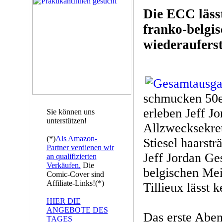
Die ECC läss
franko-belgi
wiederaufers
schmucken 50e
erleben Jeff Jo
Sie können uns
unterstützen!
Allzwecksekret
(*)
Als Amazon-
Stiesel haarst
Partner verdienen wir
Jeff Jordan G
an qualifizierten
Verkäufen.
Die
belgischen Mei
Comic-Cover sind
Affiliate-Links!(*)
Tillieux lässt
HIER DIE
ANGEBOTE DES
Das erste Abent
TAGES