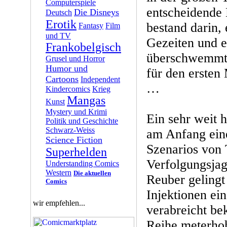
Computerspiele
entscheidende 
Die Disneys
Deutsch
Erotik
bestand darin,
Fantasy
Film
und TV
Gezeiten und 
Frankobelgisch
überschwemmte
Grusel und Horror
Humor und
für den ersten
Cartoons
Independent
…
Kindercomics
Krieg
Mangas
Kunst
Mystery und Krimi
Ein sehr weit h
Politik und Geschichte
Schwarz-Weiss
am Anfang eine
Science Fiction
Szenarios von 
Superhelden
Verfolgungsja
Understanding Comics
Western
Die aktuellen
Reuber gelingt
Comics
Injektionen ei
wir empfehlen...
verabreicht be
Reihe meterho