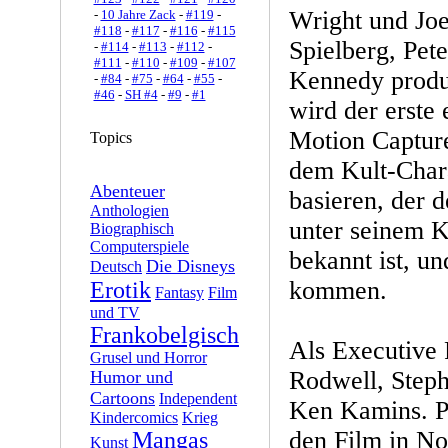
Wright und Joe
-
10 Jahre Zack
-
#119
-
#118
-
#117
-
#116
-
#115
Spielberg, Pet
-
#114
-
#113
-
#112
-
#111
-
#110
-
#109
-
#107
Kennedy produz
-
#84
-
#75
-
#64
-
#55
-
#46
-
SH #4
-
#9
-
#1
wird der erste
Motion Capture
Topics
dem Kult-Char
Abenteuer
basieren, der d
Anthologien
unter seinem 
Biographisch
Computerspiele
bekannt ist, un
Die Disneys
Deutsch
kommen.
Erotik
Fantasy
Film
und TV
Frankobelgisch
Als Executive 
Grusel und Horror
Rodwell, Step
Humor und
Cartoons
Independent
Ken Kamins. P
Kindercomics
Krieg
den Film in No
Mangas
Kunst