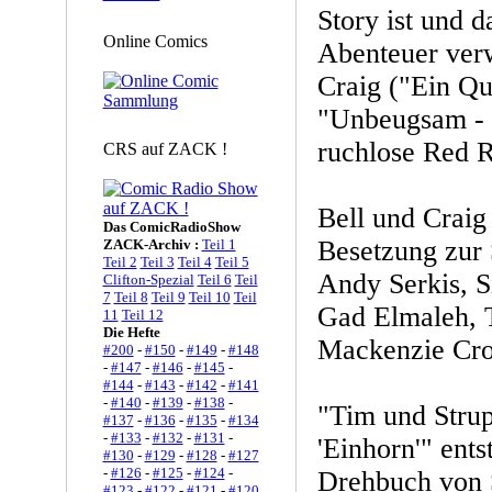
Story ist und d
Online Comics
Abenteuer verw
Craig ("Ein Qu
"Unbeugsam - D
ruchlose Red 
CRS auf ZACK !
Bell und Craig 
Das ComicRadioShow
Besetzung zur 
ZACK-Archiv :
Teil 1
Teil 2
Teil 3
Teil 4
Teil 5
Andy Serkis, S
Clifton-Spezial
Teil 6
Teil
7
Teil 8
Teil 9
Teil 10
Teil
Gad Elmaleh, 
11
Teil 12
Die Hefte
Mackenzie Cro
#200
-
#150
-
#149
-
#148
-
#147
-
#146
-
#145
-
#144
-
#143
-
#142
-
#141
-
#140
-
#139
-
#138
-
"Tim und Strup
#137
-
#136
-
#135
-
#134
-
#133
-
#132
-
#131
-
'Einhorn'" ent
#130
-
#129
-
#128
-
#127
-
#126
-
#125
-
#124
-
Drehbuch von 
#123
-
#122
-
#121
-
#120