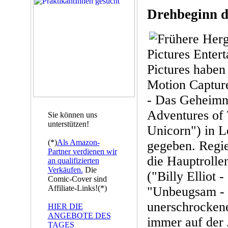
Drehbeginn d
Pictures Enter
Pictures habe
Motion Capture
- Das Geheimni
Adventures of T
Sie können uns
unterstützen!
Unicorn") in L
(*)
Als Amazon-
gegeben. Regie
Partner verdienen wir
die Hauptrolle
an qualifizierten
Verkäufen.
Die
("Billy Elliot 
Comic-Cover sind
Affiliate-Links!(*)
"Unbeugsam - D
unerschrockene
HIER DIE
ANGEBOTE DES
immer auf der 
TAGES