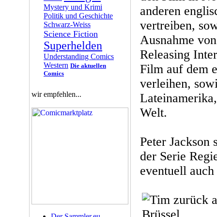
Mystery und Krimi
anderen englis
Politik und Geschichte
vertreiben, sow
Schwarz-Weiss
Science Fiction
Ausnahme von 
Superhelden
Releasing Inte
Understanding Comics
Western
Die aktuellen
Film auf dem e
Comics
verleihen, sow
wir empfehlen...
Lateinamerika,
Welt.
Peter Jackson s
der Serie Regi
eventuell auch 
Der Sammler.eu