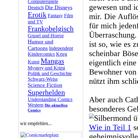
Computerspiele
gewesen und ic
Die Disneys
Deutsch
Erotik
mir. Die Auflö
Fantasy
Film
und TV
für mich jedenf
Frankobelgisch
Überraschung. 
Grusel und Horror
Humor und
ist so, wie es 
Cartoons
Independent
scheinbar Bös
Kindercomics
Krieg
Mangas
eigentlich eine
Kunst
Mystery und Krimi
Bewohner von 
Politik und Geschichte
Schwarz-Weiss
nützt ihm schl
Science Fiction
Superhelden
Aber auch Cath
Understanding Comics
Western
Die aktuellen
besonderes G
Comics
wir empfehlen...
Wie in Teil 1
so
geheimnisvoll