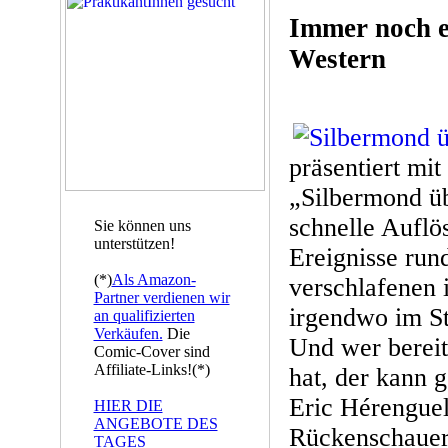
Immer noch ei
Western
präsentiert mi
„Silbermond üb
schnelle Auflö
Sie können uns
unterstützen!
Ereignisse run
(*)
Als Amazon-
verschlafenen i
Partner verdienen wir
irgendwo im S
an qualifizierten
Verkäufen.
Die
Und wer bereit
Comic-Cover sind
Affiliate-Links!(*)
hat, der kann g
Eric Hérenguel
HIER DIE
ANGEBOTE DES
Rückenschauer
TAGES