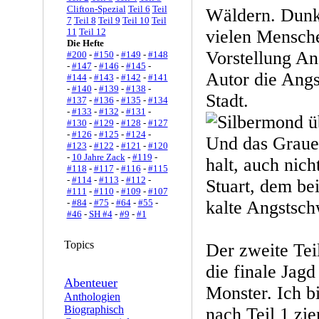
Clifton-Spezial
Teil 6
Teil
Wäldern. Dunk
7
Teil 8
Teil 9
Teil 10
Teil
11
Teil 12
vielen Mensche
Die Hefte
Vorstellung An
#200
-
#150
-
#149
-
#148
-
#147
-
#146
-
#145
-
Autor die Angs
#144
-
#143
-
#142
-
#141
-
#140
-
#139
-
#138
-
Stadt.
#137
-
#136
-
#135
-
#134
-
#133
-
#132
-
#131
-
#130
-
#129
-
#128
-
#127
-
#126
-
#125
-
#124
-
Und das Graue
#123
-
#122
-
#121
-
#120
-
10 Jahre Zack
-
#119
-
halt, auch nich
#118
-
#117
-
#116
-
#115
-
#114
-
#113
-
#112
-
Stuart, dem bei
#111
-
#110
-
#109
-
#107
-
#84
-
#75
-
#64
-
#55
-
kalte Angstsch
#46
-
SH #4
-
#9
-
#1
Topics
Der zweite Tei
die finale Ja
Abenteuer
Monster. Ich b
Anthologien
Biographisch
nach Teil 1 zi