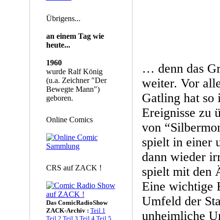
Übrigens...
an einem Tag wie
heute...
1960
… denn das Gr
wurde Ralf König
(u.a. Zeichner "Der
weiter. Vor al
Bewegte Mann")
Gatling hat so 
geboren.
Ereignisse zu 
Online Comics
von “Silbermo
spielt in einer
dann wieder ir
CRS auf ZACK !
spielt mit den
Eine wichtige R
Umfeld der Sta
Das ComicRadioShow
ZACK-Archiv :
Teil 1
unheimliche Um
Teil 2
Teil 3
Teil 4
Teil 5