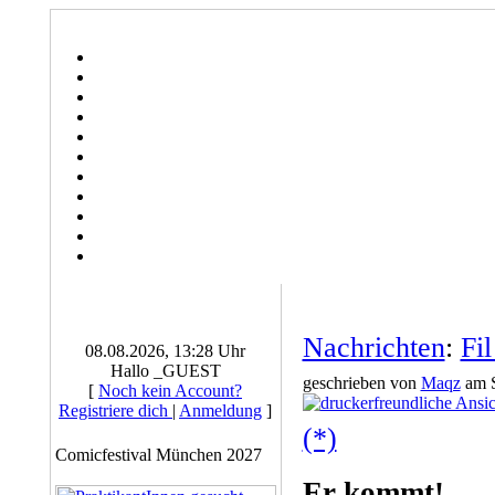
Nachrichten
:
Fil
08.08.2026, 13:28 Uhr
Hallo _GUEST
geschrieben von
Maqz
am S
[
Noch kein Account?
Registriere dich
|
Anmeldung
]
(*)
Comicfestival München 2027
Er kommt!