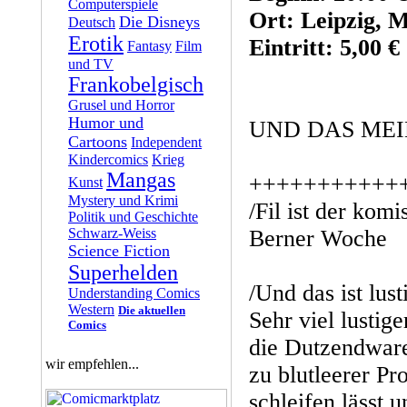
Computerspiele
Ort: Leipzig, M
Die Disneys
Deutsch
Erotik
Eintritt: 5,00 €
Fantasy
Film
und TV
Frankobelgisch
Grusel und Horror
Humor und
UND DAS MEI
Cartoons
Independent
Kindercomics
Krieg
Mangas
+++++++++++
Kunst
Mystery und Krimi
/Fil ist der kom
Politik und Geschichte
Schwarz-Weiss
Berner Woche
Science Fiction
Superhelden
/Und das ist lust
Understanding Comics
Western
Die aktuellen
Sehr viel lustige
Comics
die Dutzendware
wir empfehlen...
zu blutleerer Pro
schleifen lässt 