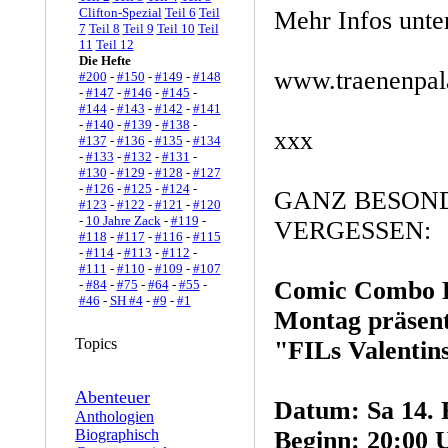
Clifton-Spezial
Teil 6
Teil
Mehr Infos unte
7
Teil 8
Teil 9
Teil 10
Teil
11
Teil 12
Die Hefte
www.traenenpala
#200
-
#150
-
#149
-
#148
-
#147
-
#146
-
#145
-
#144
-
#143
-
#142
-
#141
-
#140
-
#139
-
#138
-
xxx
#137
-
#136
-
#135
-
#134
-
#133
-
#132
-
#131
-
#130
-
#129
-
#128
-
#127
-
#126
-
#125
-
#124
-
GANZ BESON
#123
-
#122
-
#121
-
#120
-
10 Jahre Zack
-
#119
-
VERGESSEN:
#118
-
#117
-
#116
-
#115
-
#114
-
#113
-
#112
-
#111
-
#110
-
#109
-
#107
Comic Combo L
-
#84
-
#75
-
#64
-
#55
-
#46
-
SH #4
-
#9
-
#1
Montag präsent
Topics
"FILs Valentin
Abenteuer
Datum: Sa 14. 
Anthologien
Biographisch
Beginn: 20:00 U