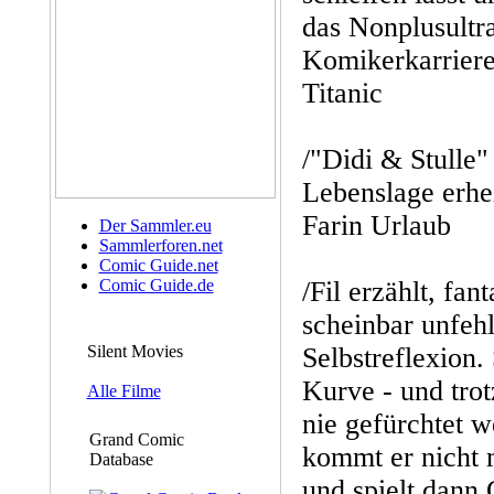
das Nonplusultra
Komikerkarriere 
Titanic
/"Didi & Stulle"
Lebenslage erhei
Farin Urlaub
Der Sammler.eu
Sammlerforen.net
Comic Guide.net
Comic Guide.de
/Fil erzählt, fant
scheinbar unfeh
Silent Movies
Selbstreflexion
Kurve - und trot
Alle Filme
nie gefürchtet 
Grand Comic
kommt er nicht m
Database
und spielt dann G