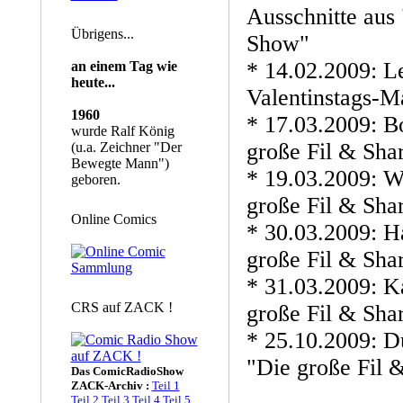
Ausschnitte aus
Übrigens...
Show"
* 14.02.2009: Le
an einem Tag wie
heute...
Valentinstags-M
1960
* 17.03.2009: B
wurde Ralf König
große Fil & Sh
(u.a. Zeichner "Der
Bewegte Mann")
* 19.03.2009: W
geboren.
große Fil & Sh
Online Comics
* 30.03.2009: H
große Fil & Sh
* 31.03.2009: Ka
CRS auf ZACK !
große Fil & Sh
* 25.10.2009: 
"Die große Fil 
Das ComicRadioShow
ZACK-Archiv :
Teil 1
Teil 2
Teil 3
Teil 4
Teil 5