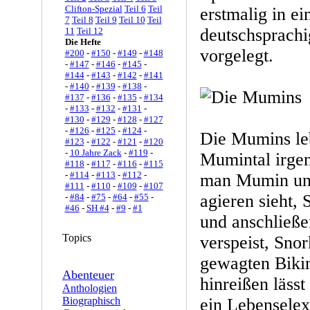
Clifton-Spezial
Teil 6
Teil
erstmalig in e
7
Teil 8
Teil 9
Teil 10
Teil
deutschsprach
11
Teil 12
Die Hefte
vorgelegt.
#200
-
#150
-
#149
-
#148
-
#147
-
#146
-
#145
-
#144
-
#143
-
#142
-
#141
-
#140
-
#139
-
#138
-
#137
-
#136
-
#135
-
#134
-
#133
-
#132
-
#131
-
#130
-
#129
-
#128
-
#127
-
#126
-
#125
-
#124
-
Die Mumins leb
#123
-
#122
-
#121
-
#120
-
10 Jahre Zack
-
#119
-
Mumintal irge
#118
-
#117
-
#116
-
#115
-
#114
-
#113
-
#112
-
man Mumin unfr
#111
-
#110
-
#109
-
#107
agieren sieht, 
-
#84
-
#75
-
#64
-
#55
-
#46
-
SH #4
-
#9
-
#1
und anschließ
Topics
verspeist, Snor
gewagten Biki
Abenteuer
hinreißen lässt
Anthologien
Biographisch
ein Lebenselex