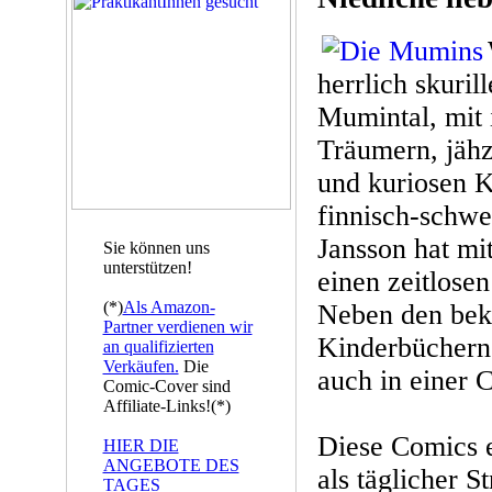
herrlich skuril
Mumintal, mit 
Träumern, jäh
und kuriosen K
finnisch-schwe
Jansson hat mi
Sie können uns
unterstützen!
einen zeitlosen
(*)
Als Amazon-
Neben den bekan
Partner verdienen wir
Kinderbüchern 
an qualifizierten
Verkäufen.
Die
auch in einer 
Comic-Cover sind
Affiliate-Links!(*)
Diese Comics 
HIER DIE
ANGEBOTE DES
als täglicher S
TAGES