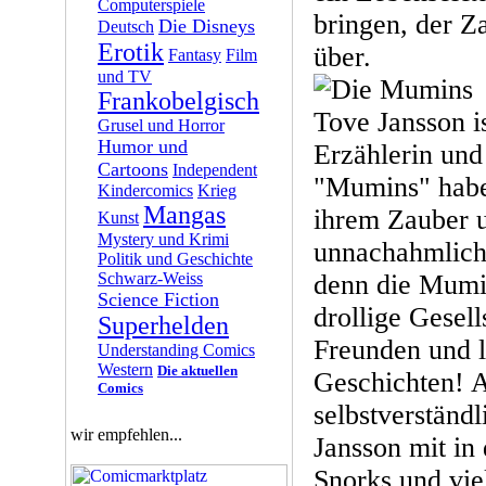
Computerspiele
bringen, der Z
Die Disneys
Deutsch
Erotik
über.
Fantasy
Film
und TV
Frankobelgisch
Tove Jansson i
Grusel und Horror
Humor und
Erzählerin und
Cartoons
Independent
"Mumins" haben
Kindercomics
Krieg
Mangas
ihrem Zauber 
Kunst
Mystery und Krimi
unnachahmlich
Politik und Geschichte
Schwarz-Weiss
denn die Mumin
Science Fiction
drollige Gesel
Superhelden
Freunden und l
Understanding Comics
Western
Die aktuellen
Geschichten! A
Comics
selbstverständ
wir empfehlen...
Jansson mit in
Snorks und vie