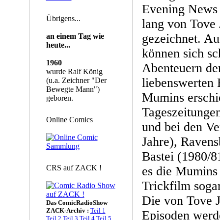
Evening News 
Übrigens...
lang von Tove 
gezeichnet. Au
an einem Tag wie
heute...
können sich sc
1960
Abenteuern der
wurde Ralf König
liebenswerten 
(u.a. Zeichner "Der
Bewegte Mann")
Mumins erschie
geboren.
Tageszeitungen,
Online Comics
und bei den Ve
Jahre), Ravens
Bastei (1980/8
CRS auf ZACK !
es die Mumins 
Trickfilm soga
Die von Tove 
Das ComicRadioShow
ZACK-Archiv :
Teil 1
Episoden werd
Teil 2
Teil 3
Teil 4
Teil 5