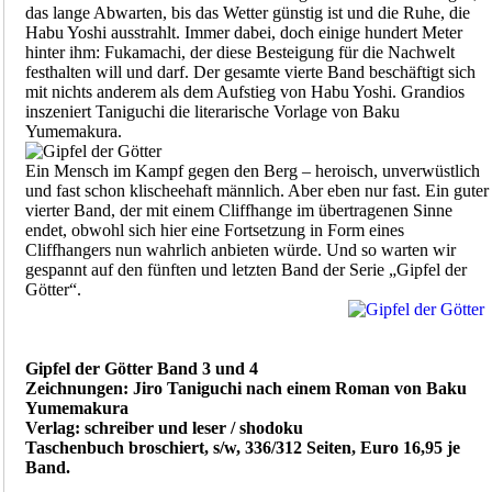
das lange Abwarten, bis das Wetter günstig ist und die Ruhe, die
Habu Yoshi ausstrahlt. Immer dabei, doch einige hundert Meter
hinter ihm: Fukamachi, der diese Besteigung für die Nachwelt
festhalten will und darf. Der gesamte vierte Band beschäftigt sich
mit nichts anderem als dem Aufstieg von Habu Yoshi. Grandios
inszeniert Taniguchi die literarische Vorlage von Baku
Yumemakura.
Ein Mensch im Kampf gegen den Berg – heroisch, unverwüstlich
und fast schon klischeehaft männlich. Aber eben nur fast. Ein guter
vierter Band, der mit einem Cliffhange im übertragenen Sinne
endet, obwohl sich hier eine Fortsetzung in Form eines
Cliffhangers nun wahrlich anbieten würde. Und so warten wir
gespannt auf den fünften und letzten Band der Serie „Gipfel der
Götter“.
Gipfel der Götter Band 3 und 4
Zeichnungen: Jiro Taniguchi nach einem Roman von Baku
Yumemakura
Verlag: schreiber und leser / shodoku
Taschenbuch broschiert, s/w, 336/312 Seiten, Euro 16,95 je
Band.