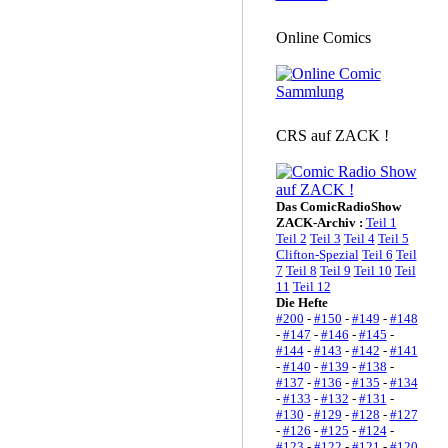
Online Comics
CRS auf ZACK !
Das ComicRadioShow
ZACK-Archiv :
Teil 1
Teil 2
Teil 3
Teil 4
Teil 5
Clifton-Spezial
Teil 6
Teil
7
Teil 8
Teil 9
Teil 10
Teil
11
Teil 12
Die Hefte
#200
-
#150
-
#149
-
#148
-
#147
-
#146
-
#145
-
#144
-
#143
-
#142
-
#141
-
#140
-
#139
-
#138
-
#137
-
#136
-
#135
-
#134
-
#133
-
#132
-
#131
-
#130
-
#129
-
#128
-
#127
-
#126
-
#125
-
#124
-
#123
-
#122
-
#121
-
#120