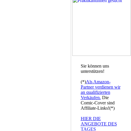
Sie können uns
unterstützen!
(*)
Als Amazon-
Partner verdienen wir
an qualifizierten
Verkäufen.
Die
Comic-Cover sind
Affiliate-Links!(*)
HIER DIE
ANGEBOTE DES
TAGES