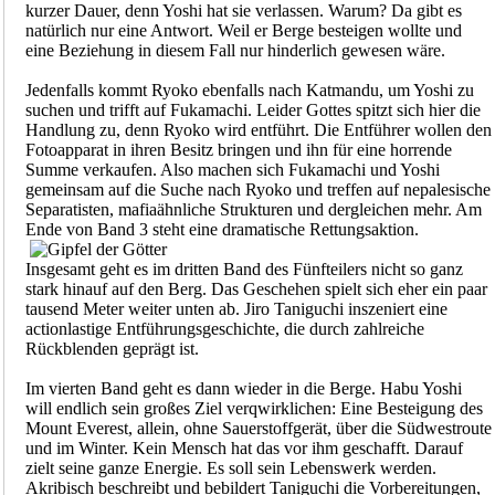
kurzer Dauer, denn Yoshi hat sie verlassen. Warum? Da gibt es
natürlich nur eine Antwort. Weil er Berge besteigen wollte und
eine Beziehung in diesem Fall nur hinderlich gewesen wäre.
Jedenfalls kommt Ryoko ebenfalls nach Katmandu, um Yoshi zu
suchen und trifft auf Fukamachi. Leider Gottes spitzt sich hier die
Handlung zu, denn Ryoko wird entführt. Die Entführer wollen den
Fotoapparat in ihren Besitz bringen und ihn für eine horrende
Summe verkaufen. Also machen sich Fukamachi und Yoshi
gemeinsam auf die Suche nach Ryoko und treffen auf nepalesische
Separatisten, mafiaähnliche Strukturen und dergleichen mehr. Am
Ende von Band 3 steht eine dramatische Rettungsaktion.
Insgesamt geht es im dritten Band des Fünfteilers nicht so ganz
stark hinauf auf den Berg. Das Geschehen spielt sich eher ein paar
tausend Meter weiter unten ab. Jiro Taniguchi inszeniert eine
actionlastige Entführungsgeschichte, die durch zahlreiche
Rückblenden geprägt ist.
Im vierten Band geht es dann wieder in die Berge. Habu Yoshi
will endlich sein großes Ziel verqwirklichen: Eine Besteigung des
Mount Everest, allein, ohne Sauerstoffgerät, über die Südwestroute
und im Winter. Kein Mensch hat das vor ihm geschafft. Darauf
zielt seine ganze Energie. Es soll sein Lebenswerk werden.
Akribisch beschreibt und bebildert Taniguchi die Vorbereitungen,