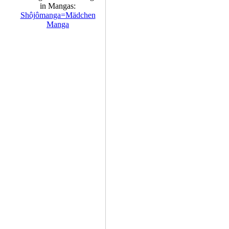
in Mangas:
Shôjômanga=Mädchen
Manga