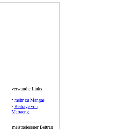
verwandte Links
·
mehr zu Mangas
·
Beiträge von
Martaeng
meistgelesener Beitrag