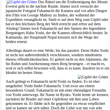
Das Rätsel um die Erstbesteigung des Mount
Everest geht in die nächste Runde. Immer noch versucht der
japanische Fotograf Fukamachi die Kamera und vor allen Dingen
den Film von George Mallory zu finden, der während der
Expedition verunglückt ist. Starb er auf dem Weg zum Gipfel oder
hat er den höchsten Berg der Welt erreicht und erfror auf dem
Abstieg? Immer noch Fukamachi auf den Spuren des legendären
Bergsteigers Habu Yoshi, der die Kamera offensichtlich besitzt. In
Katmandu, der Hauptstadt Nepal kreuzen sich die Wege der
beiden erneut.
Allerdings dauert es eine Weile, bis das passiert. Denn Habu Yoshi
ist nicht nur außerordentlich verschlossen, sondern mindestens
ebenso öffentlichkeitsscheu. Er gehört nicht zu den Alpinisten, die
für Ruhm und Anerkennung einen Berg besteigen – er macht es,
weil er sich selbst beweisen will, dass er es kann. Insofern ist er ein
Idealist im besten Sinne.
Auch gelingt es Fukamachi nicht Yoshi zu finden. Es ist eher
umgekehrt: Yoshi findet Fukamachi. Und zwar aus einem
besonderen Grund. Fukamachi ist mit einer ehemaligen Freundin
von Yoshi unterwegs. Ihr Name ist Ryoko. Yoshi lernte sie kennen,
nachdem ihr Bruder auf einer Gipfeltour mit ihm ums Leben
gekommen ist. Er fühlte sich ihr gegenüber zu etwas verpflichtet
und so kamen sie sich näher. Doch die Liebe war nur von sehr