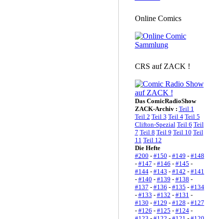
Online Comics
CRS auf ZACK !
Das ComicRadioShow
ZACK-Archiv :
Teil 1
Teil 2
Teil 3
Teil 4
Teil 5
Clifton-Spezial
Teil 6
Teil
7
Teil 8
Teil 9
Teil 10
Teil
11
Teil 12
Die Hefte
#200
-
#150
-
#149
-
#148
-
#147
-
#146
-
#145
-
#144
-
#143
-
#142
-
#141
-
#140
-
#139
-
#138
-
#137
-
#136
-
#135
-
#134
-
#133
-
#132
-
#131
-
#130
-
#129
-
#128
-
#127
-
#126
-
#125
-
#124
-
#123
-
#122
-
#121
-
#120