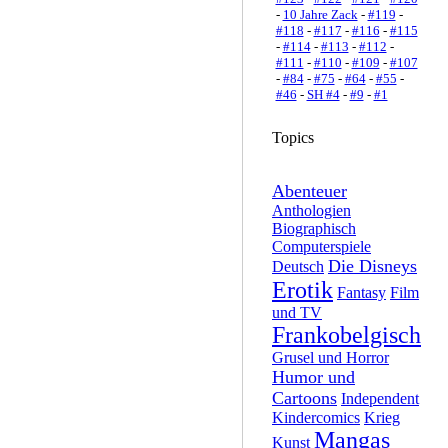
-
10 Jahre Zack
-
#119
-
#118
-
#117
-
#116
-
#115
-
#114
-
#113
-
#112
-
#111
-
#110
-
#109
-
#107
-
#84
-
#75
-
#64
-
#55
-
#46
-
SH #4
-
#9
-
#1
Topics
Abenteuer
Anthologien
Biographisch
Computerspiele
Die Disneys
Deutsch
Erotik
Fantasy
Film
und TV
Frankobelgisch
Grusel und Horror
Humor und
Cartoons
Independent
Kindercomics
Krieg
Mangas
Kunst