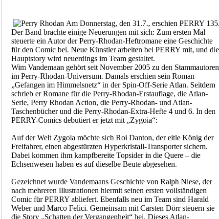
Am Donnerstag, den 31.7., erschien PERRY 135
Der Band brachte einige Neuerungen mit sich: Zum ersten Mal
steuerte ein Autor der Perry-Rhodan-Heftromane eine Geschichte
für den Comic bei. Neue Künstler arbeiten bei PERRY mit, und die
Hauptstory wird neuerdings im Team gestaltet.
Wim Vandemaan gehört seit November 2005 zu den Stammautoren
im Perry-Rhodan-Universum. Damals erschien sein Roman
„Gefangen im Himmelsnetz“ in der Spin-Off-Serie Atlan. Seitdem
schrieb er Romane für die Perry-Rhodan-Erstauflage, die Atlan-
Serie, Perry Rhodan Action, die Perry-Rhodan- und Atlan-
Taschenbücher und die Perry-Rhodan-Extra-Hefte 4 und 6. In den
PERRY-Comics debutiert er jetzt mit „Zygoia“:
Auf der Welt Zygoia möchte sich Roi Danton, der eitle König der
Freifahrer, einen abgestürzten Hyperkristall-Transporter sichern.
Dabei kommen ihm kampfbereite Topsider in die Quere – die
Echsenwesen haben es auf dieselbe Beute abgesehen.
Gezeichnet wurde Vandemaans Geschichte von Ralph Niese, der
nach mehreren Illustrationen hiermit seinen ersten vollständigen
Comic für PERRY abliefert. Ebenfalls neu im Team sind Harald
Weber und Marco Felici. Gemeinsam mit Carsten Dörr steuern sie
die Story „Schatten der Vergangenheit“ bei. Dieses Atlan-