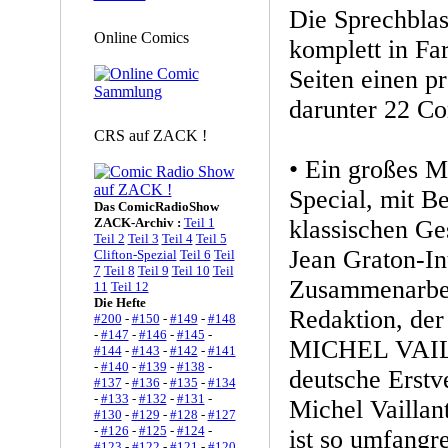
Die Sprechblas
Online Comics
komplett in Far
Seiten einen pr
darunter 22 Co
CRS auf ZACK !
• Ein großes
Special, mit B
Das ComicRadioShow
ZACK-Archiv :
Teil 1
klassischen Ge
Teil 2
Teil 3
Teil 4
Teil 5
Jean Graton-In
Clifton-Spezial
Teil 6
Teil
7
Teil 8
Teil 9
Teil 10
Teil
Zusammenarbe
11
Teil 12
Die Hefte
Redaktion, der 
#200
-
#150
-
#149
-
#148
-
#147
-
#146
-
#145
-
MICHEL VAIL
#144
-
#143
-
#142
-
#141
-
#140
-
#139
-
#138
-
deutsche Erstv
#137
-
#136
-
#135
-
#134
-
#133
-
#132
-
#131
-
Michel Vaillant
#130
-
#129
-
#128
-
#127
-
#126
-
#125
-
#124
-
ist so umfangr
#123
-
#122
-
#121
-
#120