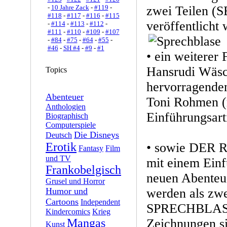
-
10 Jahre Zack
-
#119
-
zwei Teilen (S
#118
-
#117
-
#116
-
#115
veröffentlicht 
-
#114
-
#113
-
#112
-
#111
-
#110
-
#109
-
#107
-
#84
-
#75
-
#64
-
#55
-
#46
-
SH #4
-
#9
-
#1
• ein weitere
Hansrudi Wäsc
Topics
hervorragende
Abenteuer
Toni Rohmen (
Anthologien
Einführungsart
Biographisch
Computerspiele
Die Disneys
Deutsch
Erotik
• sowie DER 
Fantasy
Film
und TV
mit einem Einf
Frankobelgisch
neuen Abente
Grusel und Horror
Humor und
werden als zwe
Cartoons
Independent
SPRECHBLASE
Kindercomics
Krieg
Mangas
Zeichnungen si
Kunst