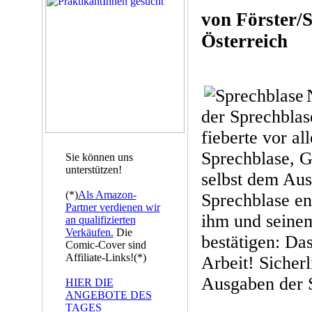
von Förster/St
Österreich
der Sprechbla
fieberte vor a
Sprechblase, G
Sie können uns
unterstützen!
selbst dem Aus
(*)
Als Amazon-
Sprechblase e
Partner verdienen wir
ihm und seine
an qualifizierten
Verkäufen.
Die
bestätigen: Da
Comic-Cover sind
Affiliate-Links!(*)
Arbeit! Sicherl
Ausgaben der 
HIER DIE
ANGEBOTE DES
TAGES