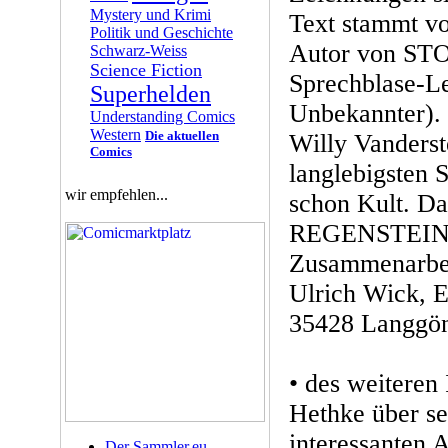
Mystery und Krimi
Text stammt v
Politik und Geschichte
Autor von ST
Schwarz-Weiss
Science Fiction
Sprechblase-Le
Superhelden
Unbekannter)
Understanding Comics
Western
Die aktuellen
Willy Vanderste
Comics
langlebigsten S
wir empfehlen...
schon Kult. D
REGENSTEIN e
Zusammenarbe
Ulrich Wick, E
35428 Langgön
• des weiteren
Hethke über se
interessanten 
Der Sammler.eu