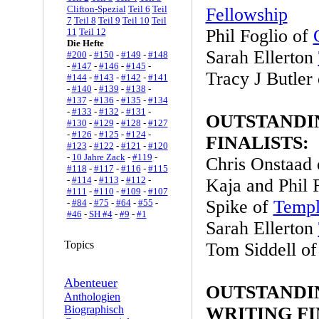
Clifton-Spezial
Teil 6
Teil
Fellowship
7
Teil 8
Teil 9
Teil 10
Teil
Phil Foglio of
11
Teil 12
Die Hefte
Sarah Ellerton
#200
-
#150
-
#149
-
#148
-
#147
-
#146
-
#145
-
Tracy J Butler
#144
-
#143
-
#142
-
#141
-
#140
-
#139
-
#138
-
#137
-
#136
-
#135
-
#134
-
#133
-
#132
-
#131
-
OUTSTANDI
#130
-
#129
-
#128
-
#127
-
#126
-
#125
-
#124
-
FINALISTS:
#123
-
#122
-
#121
-
#120
-
10 Jahre Zack
-
#119
-
Chris Onstaad
#118
-
#117
-
#116
-
#115
-
#114
-
#113
-
#112
-
Kaja and Phil 
#111
-
#110
-
#109
-
#107
Spike of
Templ
-
#84
-
#75
-
#64
-
#55
-
#46
-
SH #4
-
#9
-
#1
Sarah Ellerton
Topics
Tom Siddell o
Abenteuer
OUTSTANDI
Anthologien
Biographisch
WRITING FI