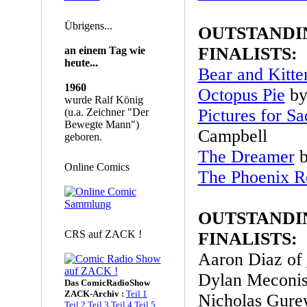
Übrigens...
OUTSTAND
FINALISTS:
an einem Tag wie
heute...
Bear and Kitte
1960
Octopus Pie
by
wurde Ralf König
Pictures for S
(u.a. Zeichner "Der
Bewegte Mann")
Campbell
geboren.
The Dreamer
b
Online Comics
The Phoenix 
OUTSTANDI
CRS auf ZACK !
FINALISTS:
Aaron Diaz of
Dylan Meconi
Das ComicRadioShow
ZACK-Archiv :
Teil 1
Nicholas Gure
Teil 2
Teil 3
Teil 4
Teil 5