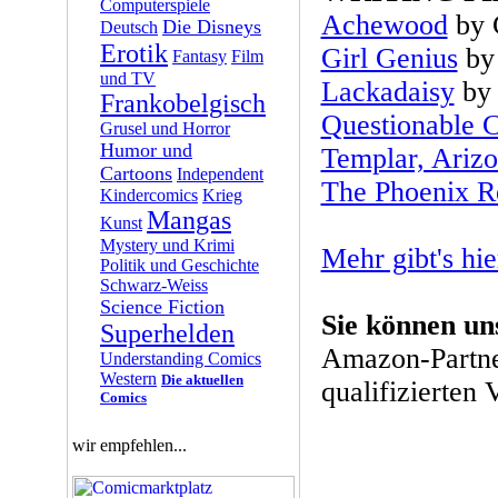
Computerspiele
Achewood
by 
Die Disneys
Deutsch
Erotik
Girl Genius
by 
Fantasy
Film
und TV
Lackadaisy
by 
Frankobelgisch
Questionable C
Grusel und Horror
Humor und
Templar, Ariz
Cartoons
Independent
The Phoenix 
Kindercomics
Krieg
Mangas
Kunst
Mystery und Krimi
Mehr gibt's hie
Politik und Geschichte
Schwarz-Weiss
Science Fiction
Sie können un
Superhelden
Amazon-Partne
Understanding Comics
Western
Die aktuellen
qualifizierten 
Comics
wir empfehlen...