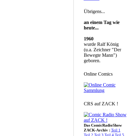
Übrigens...
an einem Tag wie
heute...
1960
wurde Ralf König
(u.a. Zeichner "Der
Bewegte Mann")
geboren.
Online Comics
CRS auf ZACK !
Das ComicRadioShow
ZACK-Archiv :
Teil 1
Teil 2
Teil 3
Teil 4
Teil 5