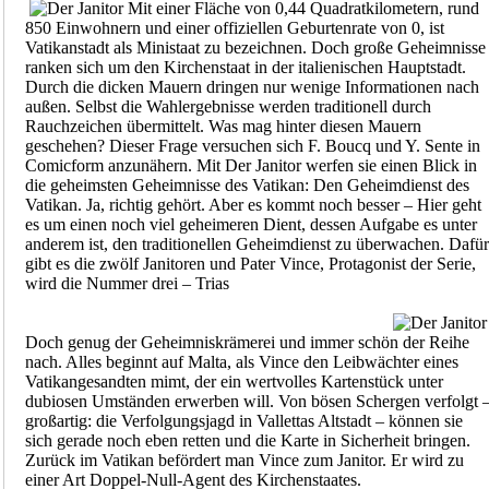
Mit einer Fläche von 0,44 Quadratkilometern, rund
850 Einwohnern und einer offiziellen Geburtenrate von 0, ist
Vatikanstadt als Ministaat zu bezeichnen. Doch große Geheimnisse
ranken sich um den Kirchenstaat in der italienischen Hauptstadt.
Durch die dicken Mauern dringen nur wenige Informationen nach
außen. Selbst die Wahlergebnisse werden traditionell durch
Rauchzeichen übermittelt. Was mag hinter diesen Mauern
geschehen? Dieser Frage versuchen sich F. Boucq und Y. Sente in
Comicform anzunähern. Mit Der Janitor werfen sie einen Blick in
die geheimsten Geheimnisse des Vatikan: Den Geheimdienst des
Vatikan. Ja, richtig gehört. Aber es kommt noch besser – Hier geht
es um einen noch viel geheimeren Dient, dessen Aufgabe es unter
anderem ist, den traditionellen Geheimdienst zu überwachen. Dafür
gibt es die zwölf Janitoren und Pater Vince, Protagonist der Serie,
wird die Nummer drei – Trias
Doch genug der Geheimniskrämerei und immer schön der Reihe
nach. Alles beginnt auf Malta, als Vince den Leibwächter eines
Vatikangesandten mimt, der ein wertvolles Kartenstück unter
dubiosen Umständen erwerben will. Von bösen Schergen verfolgt 
großartig: die Verfolgungsjagd in Vallettas Altstadt – können sie
sich gerade noch eben retten und die Karte in Sicherheit bringen.
Zurück im Vatikan befördert man Vince zum Janitor. Er wird zu
einer Art Doppel-Null-Agent des Kirchenstaates.