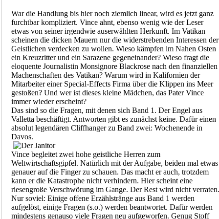
War die Handlung bis hier noch ziemlich linear, wird es jetzt ganz
furchtbar kompliziert. Vince ahnt, ebenso wenig wie der Leser
etwas von seiner irgendwie auserwählten Herkunft. Im Vatikan
scheinen die dicken Mauern nur die widerstrebenden Interessen der
Geistlichen verdecken zu wollen. Wieso kämpfen im Nahen Osten
ein Kreuzritter und ein Sarazene gegeneinander? Wieso fragt die
eloquente Journalistin Monsignore Blackrose nach den finanziellen
Machenschaften des Vatikan? Warum wird in Kalifornien der
Mitarbeiter einer Special-Effects Firma über die Klippen ins Meer
gestoßen? Und wer ist dieses kleine Mädchen, das Pater Vince
immer wieder erscheint?
Das sind so die Fragen, mit denen sich Band 1. Der Engel aus
Valletta beschäftigt. Antworten gibt es zunächst keine. Dafür einen
absolut legendären Cliffhanger zu Band zwei: Wochenende in
Davos.
Vince begleitet zwei hohe geistliche Herren zum
Weltwirtschaftsgipfel. Natürlich mit der Aufgabe, beiden mal etwas
genauer auf die Finger zu schauen. Das macht er auch, trotzdem
kann er die Katastrophe nicht verhindern. Hier scheint eine
riesengroße Verschwörung im Gange. Der Rest wird nicht verraten
Nur soviel: Einige offene Erzählstränge aus Band 1 werden
aufgelöst, einige Fragen (s.o.) werden beantwortet. Dafür werden
mindestens genauso viele Fragen neu aufgeworfen. Genug Stoff