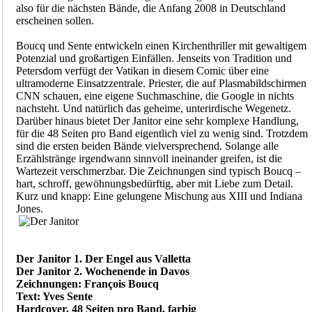
also für die nächsten Bände, die Anfang 2008 in Deutschland
erscheinen sollen.
Boucq und Sente entwickeln einen Kirchenthriller mit gewaltigem
Potenzial und großartigen Einfällen. Jenseits von Tradition und
Petersdom verfügt der Vatikan in diesem Comic über eine
ultramoderne Einsatzzentrale. Priester, die auf Plasmabildschirmen
CNN schauen, eine eigene Suchmaschine, die Google in nichts
nachsteht. Und natürlich das geheime, unterirdische Wegenetz.
Darüber hinaus bietet Der Janitor eine sehr komplexe Handlung,
für die 48 Seiten pro Band eigentlich viel zu wenig sind. Trotzdem
sind die ersten beiden Bände vielversprechend. Solange alle
Erzählstränge irgendwann sinnvoll ineinander greifen, ist die
Wartezeit verschmerzbar. Die Zeichnungen sind typisch Boucq –
hart, schroff, gewöhnungsbedürftig, aber mit Liebe zum Detail.
Kurz und knapp: Eine gelungene Mischung aus XIII und Indiana
Jones.
Der Janitor 1. Der Engel aus Valletta
Der Janitor 2. Wochenende in Davos
Zeichnungen: François Boucq
Text: Yves Sente
Hardcover, 48 Seiten pro Band, farbig