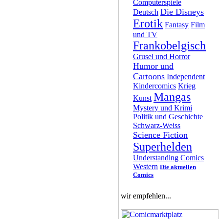
Computerspiele
Die Disneys
Deutsch
Erotik
Fantasy
Film
und TV
Frankobelgisch
Grusel und Horror
Humor und
Cartoons
Independent
Kindercomics
Krieg
Mangas
Kunst
Mystery und Krimi
Politik und Geschichte
Schwarz-Weiss
Science Fiction
Superhelden
Understanding Comics
Western
Die aktuellen
Comics
wir empfehlen...