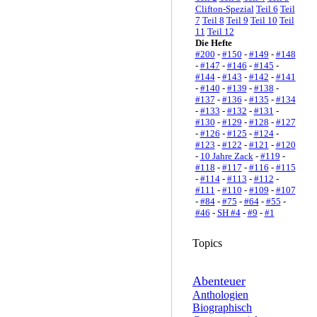
Clifton-Spezial
Teil 6
Teil
7
Teil 8
Teil 9
Teil 10
Teil
11
Teil 12
Die Hefte
#200
-
#150
-
#149
-
#148
-
#147
-
#146
-
#145
-
#144
-
#143
-
#142
-
#141
-
#140
-
#139
-
#138
-
#137
-
#136
-
#135
-
#134
-
#133
-
#132
-
#131
-
#130
-
#129
-
#128
-
#127
-
#126
-
#125
-
#124
-
#123
-
#122
-
#121
-
#120
-
10 Jahre Zack
-
#119
-
#118
-
#117
-
#116
-
#115
-
#114
-
#113
-
#112
-
#111
-
#110
-
#109
-
#107
-
#84
-
#75
-
#64
-
#55
-
#46
-
SH #4
-
#9
-
#1
Topics
Abenteuer
Anthologien
Biographisch