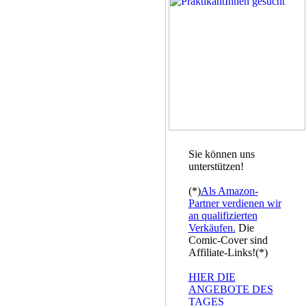
Sie können uns
unterstützen!
(*)
Als Amazon-
Partner verdienen wir
an qualifizierten
Verkäufen.
Die
Comic-Cover sind
Affiliate-Links!(*)
HIER DIE
ANGEBOTE DES
TAGES