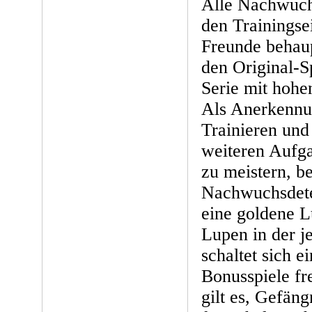
Alle Nachwuchs
den Trainingse
Freunde behau
den Original-
Serie mit hohe
Als Anerkennun
Trainieren und 
weiteren Aufga
zu meistern, b
Nachwuchsdete
eine goldene L
Lupen in der j
schaltet sich e
Bonusspiele fre
gilt es, Gefän