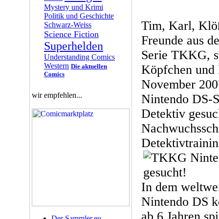
Mystery und Krimi
Politik und Geschichte
Tim, Karl, Klö
Schwarz-Weiss
Science Fiction
Freunde aus de
Superhelden
Serie TKKG, su
Understanding Comics
Western
Die aktuellen
Köpfchen und 
Comics
November 200
wir empfehlen...
Nintendo DS-S
Detektiv gesuc
Nachwuchsschn
Detektivtrainin
In dem weltwei
Nintendo DS k
ab 6 Jahren spi
Der Sammler.eu