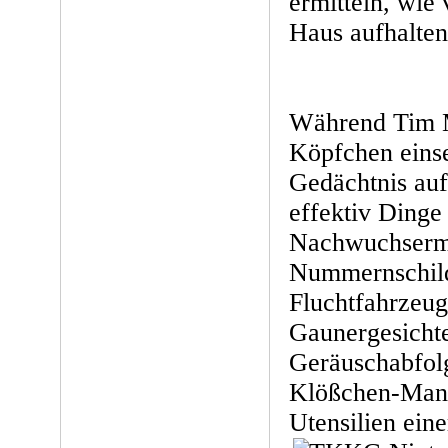
ermitteln, wie 
Haus aufhalten
Während Tim M
Köpfchen einse
Gedächtnis auf
effektiv Dinge
Nachwuchsermi
Nummernschil
Fluchtfahrzeu
Gaunergesicht
Geräuschabfolg
Klößchen-Mani
Utensilien ein