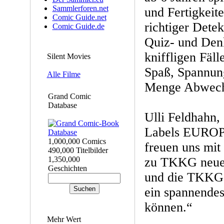
Sammlerforen.net
und Fertigkeite
Comic Guide.net
richtiger Dete
Comic Guide.de
Quiz- und Denk
kniffligen Fäll
Silent Movies
Spaß, Spannung
Alle Filme
Menge Abwech
Grand Comic
Database
Ulli Feldhahn,
Labels EUROP
1,000,000 Comics
freuen uns mi
490,000 Titelbilder
1,350,000
zu TKKG neue
Geschichten
und die TKKG-
ein spannendes
können.“
Mehr Wert