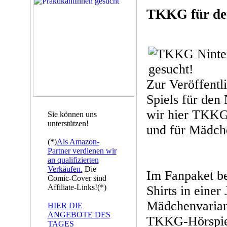
TKKG für de
Zur Veröffent
Spiels für de
wir hier TKKG
Sie können uns
unterstützen!
und für Mädch
(*)
Als Amazon-
Partner verdienen wir
an qualifizierten
Verkäufen.
Die
Im Fanpaket be
Comic-Cover sind
Affiliate-Links!(*)
Shirts in einer
Mädchenvariant
HIER DIE
ANGEBOTE DES
TKKG-Hörspiel
TAGES