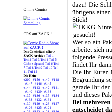
dazu! Die Schl
Online Comics
übrigens einen
Stick!
CRS auf ZACK !
Wer so ein Pa
arbeitet sich n
Das ComicRadioShow
folgende Pres
ZACK-Archiv :
Teil 1
Teil 2
Teil 3
Teil 4
Teil 5
findet Ihr dan
Clifton-Spezial
Teil 6
Teil
7
Teil 8
Teil 9
Teil 10
Teil
Die Ihr Euren
11
Teil 12
Die Hefte
Begründung sc
#200
-
#150
-
#149
-
#148
-
#147
-
#146
-
#145
-
gerade Ihr der
#144
-
#143
-
#142
-
#141
-
#140
-
#139
-
#138
-
und dieses Pak
#137
-
#136
-
#135
-
#134
-
#133
-
#132
-
#131
-
Bei mehreren
#130
-
#129
-
#128
-
#127
-
#126
-
#125
-
#124
-
entscheidet d
#123
-
#122
-
#121
-
#120