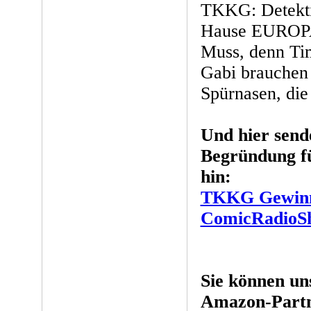
TKKG: Detekti
Hause EUROPA 
Muss, denn Ti
Gabi brauchen 
Spürnasen, die 
Und hier sen
Begründung f
hin:
TKKG Gewinns
ComicRadioSho
Sie können un
Amazon-Partn