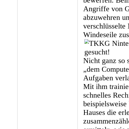
bewerfen. Beim
Angriffe von 
abzuwehren un
verschlüsselte
Windeseile zu
Nicht ganz so s
„dem Computer“
Aufgaben verl
Mit ihm traini
schnelles Rec
beispielsweise
Hauses die erl
zusammenzähle