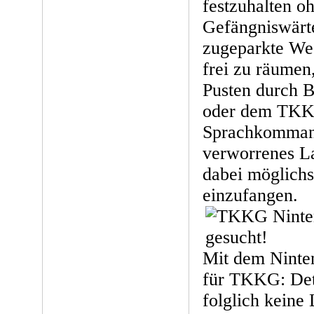
festzuhalten oh
Gefängniswärte
zugeparkte We
frei zu räumen,
Pusten durch 
oder dem TKK
Sprachkommand
verworrenes La
dabei möglichs
einzufangen.
Mit dem Ninten
für TKKG: Det
folglich keine