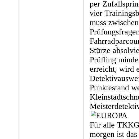
per Zufallspri
vier Trainings
muss zwischen
Prüfungsfragen 
Fahrradparcour
Stürze absolvi
Prüfling minde
erreicht, wird
Detektivauswei
Punktestand we
Kleinstadtschn
Meisterdetektiv
Für alle TKKG
morgen ist das 