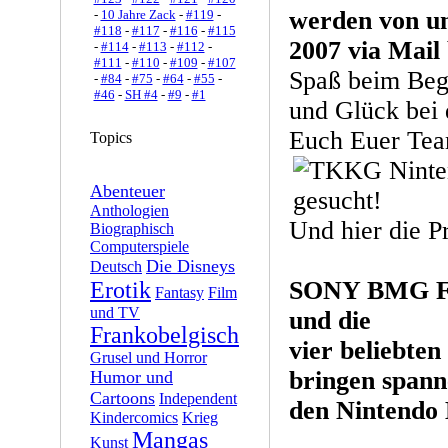
werden von u
-
10 Jahre Zack
-
#119
-
#118
-
#117
-
#116
-
#115
2007 via Mail 
-
#114
-
#113
-
#112
-
#111
-
#110
-
#109
-
#107
Spaß beim Be
-
#84
-
#75
-
#64
-
#55
-
#46
-
SH #4
-
#9
-
#1
und Glück bei 
Euch Euer Te
Topics
Abenteuer
Anthologien
Und hier die P
Biographisch
Computerspiele
Die Disneys
Deutsch
SONY BMG Fa
Erotik
Fantasy
Film
und TV
und die
Frankobelgisch
vier beliebt
Grusel und Horror
bringen spann
Humor und
Cartoons
Independent
den Nintend
Kindercomics
Krieg
Mangas
Kunst