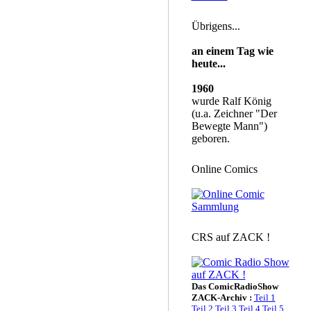
Übrigens...
an einem Tag wie
heute...
1960
wurde Ralf König
(u.a. Zeichner "Der
Bewegte Mann")
geboren.
Online Comics
CRS auf ZACK !
Das ComicRadioShow
ZACK-Archiv :
Teil 1
Teil 2
Teil 3
Teil 4
Teil 5