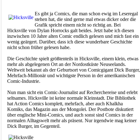
Es gibt ja Comics, die man schon ewig im Leseregal
stehen hat, die sind gerne mal etwas dicker oder die
Grafik spricht einem nicht so richtig an. Bei
Hicksville von Dylan Horrocks galt beides. Jetzt habe ich diesen
inzwischen 10 Jahre alten Comic endlich gelesen und mich fast ein
wenig geärgert. Darüber, dass ich diese wunderbare Geschichte
nicht schon früher gelesen habe.
Die Geschichte spielt größtenteils in Hicksville, einem klein, etwas
mehr als abgelegenen Ort an der Nordostküste Neuseelands.
Weltweit bekannt als der Geburtsort von Comicgigant Dick Burger,
Mehrfach-Millionär und wichtigste Person in der amerikanischen
Comic-Industrie.
Nun man sicht ein Comic-Journalist auf Recherchereise und erlebt
seltsames. Hicksville ist keine normale Kleinstadt. Die Bibliothek
hat Action Comics komplett, mehrfach, aber auch Khalkha
Komiks, das Magazin aus der Mongolei. Der Postbote diskutiert
über englische Mini-Comics, und auch sonst sind Comics in der
normalen Alltagswelt mehr als präsent. Nur irgendwie mag keiner
Dick Burger, im Gegenteil.