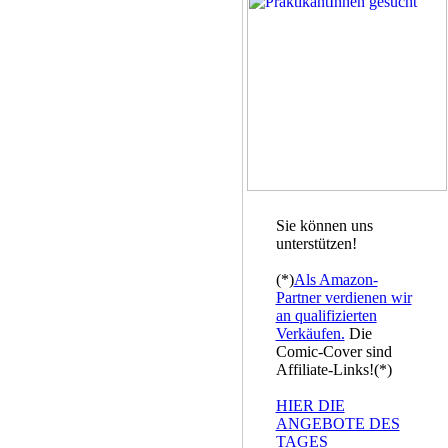
Sie können uns
unterstützen!
(*)
Als Amazon-
Partner verdienen wir
an qualifizierten
Verkäufen.
Die
Comic-Cover sind
Affiliate-Links!(*)
HIER DIE
ANGEBOTE DES
TAGES