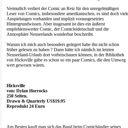
Vermutlich verliert der Comic an Reiz für den unregelmäßigen
Leser von Comics, insbesondere amerikanischen, es sind doch viel
Anspielungen vorhanden und implizit vorausgesetztes
Hintergrundwissen. Aber insgesamt ist dies ein äußerst
empfehlenswerter Comic, der Comicleidenschaft und die
Atmosphäre Neuseelands wunderbar beschreibt.
Warum ich mich auch besonders geärgert habe ihn nicht schon
früher gelesen zu haben ? Dann hätte ich nämlich im letzten
Neuseeland-Urlaub dort vorbeischauen können, in der Bibliothek
von Hicksville gäbe es schon so ein paar Comics, die den Umweg
wert gewesen wären.
Hicksville
von: Dylan Horrocks
250 Seiten,
Drawn & Quarterly US$19.95
Reprodukt 24 Euro
Am Besten kauft man sich das Band beim Comichändler seines