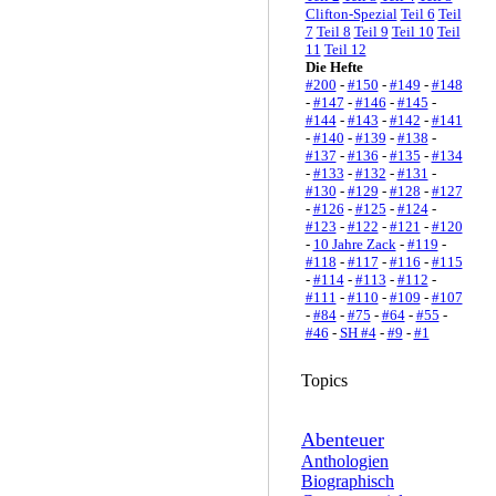
Clifton-Spezial
Teil 6
Teil
7
Teil 8
Teil 9
Teil 10
Teil
11
Teil 12
Die Hefte
#200
-
#150
-
#149
-
#148
-
#147
-
#146
-
#145
-
#144
-
#143
-
#142
-
#141
-
#140
-
#139
-
#138
-
#137
-
#136
-
#135
-
#134
-
#133
-
#132
-
#131
-
#130
-
#129
-
#128
-
#127
-
#126
-
#125
-
#124
-
#123
-
#122
-
#121
-
#120
-
10 Jahre Zack
-
#119
-
#118
-
#117
-
#116
-
#115
-
#114
-
#113
-
#112
-
#111
-
#110
-
#109
-
#107
-
#84
-
#75
-
#64
-
#55
-
#46
-
SH #4
-
#9
-
#1
Topics
Abenteuer
Anthologien
Biographisch