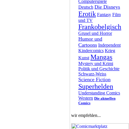
Computerspiele
Die Disneys
Deutsch
Erotik
Fantasy
Film
und TV
Frankobelgisch
Grusel und Horror
Humor und
Cartoons
Independent
Kindercomics
Krieg
Mangas
Kunst
Mystery und Krimi
Politik und Geschichte
Schwarz-Weiss
Science Fiction
Superhelden
Understanding Comics
Western
Die aktuellen
Comics
wir empfehlen...