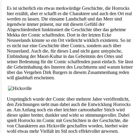
Es ist sicherlich ein etwas merkwürdige Geschichte, die Horrocks
hier erzählt, aber er schafft es die Charaktere und auch den Ort real
werden zu lassen. Die einsame Landschaft und das Meer sind
irgendwie immer präsent, nur mit diesem Gefühl der
Abgeschiedenheit funktioniert die Geschichte über das geheime
Mekka der Comic schaffenden. Dort in der letzten Ecke
Neuseelands könnte so ein Ort vielleicht wirklich existieren. So ist
es nicht nur eine Geschichte über Comics, sondern auch über
Neuseeland. Auch die, für dieses Land nicht ganz untypische,
Einbindung der Maori-Kultur in das Geheimnis des Ortes und
seiner Bedeutung für die Comic schaffenden passt einfach. Sie lässt
die Geheimhaltung des Inneren des Leuchtturms und warum keiner
über das Vergehen Dirk Burgers in diesem Zusammenhang reden
will glaubhaft erscheinen.
Ursprünglich wurde der Comic über mehrere Jahre veröffentlicht,
den Zeichnungen sieht man dabei auch die Entwicklung Horrocks
an. Am Anfang noch ein eher leichter cartoonhafter Strich wird
dieser später breiter, dunkler und wirkt so stimmungsvoller. Dabei
spielt Horrocks im Comic mit Geschichten in der Geschichte, die
von Charakteren aus Hicksville geschaffen worden, hierbei wäre
wohl etwas mehr Vielfalt im Stil noch effektvoller gewesen.