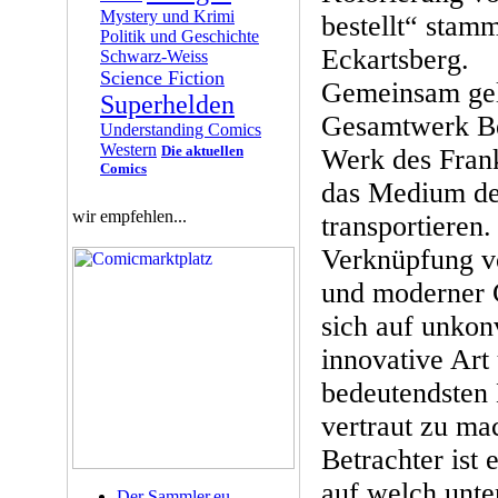
Mystery und Krimi
bestellt“ stam
Politik und Geschichte
Eckartsberg.
Schwarz-Weiss
Science Fiction
Gemeinsam gel
Superhelden
Gesamtwerk Be
Understanding Comics
Western
Die aktuellen
Werk des Frank
Comics
das Medium de
wir empfehlen...
transportieren
Verknüpfung vo
und moderner C
sich auf unkon
innovative Art
bedeutendsten
vertraut zu ma
Betrachter ist 
auf welch unte
Der Sammler.eu