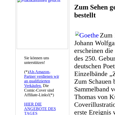
Zum Sehen g
bestellt
Zum 1
Johann Wolfga
erscheinen die
des 250. Gebur
Sie können uns
unterstützen!
deutschen Poet
(*)
Als Amazon-
Einzelbände „
Partner verdienen wir
Zum Schauen be
an qualifizierten
Verkäufen.
Die
Sammelband ver
Comic-Cover sind
Affiliate-Links!(*)
Thomas von K
Coverillustrat
HIER DIE
ANGEBOTE DES
erste Ereignis
TAGES