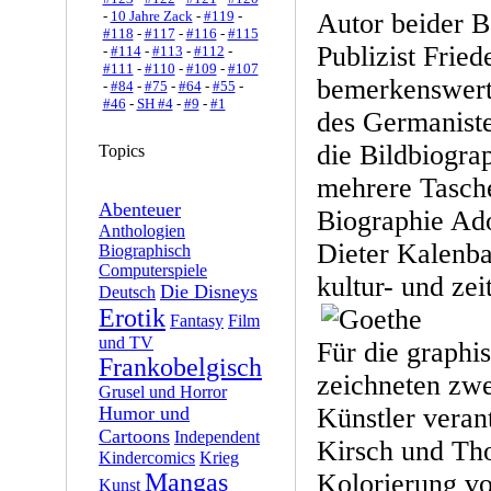
-
10 Jahre Zack
-
#119
-
Autor beider B
#118
-
#117
-
#116
-
#115
Publizist Frie
-
#114
-
#113
-
#112
-
#111
-
#110
-
#109
-
#107
bemerkenswert
-
#84
-
#75
-
#64
-
#55
-
#46
-
SH #4
-
#9
-
#1
des Germaniste
die Bildbiogra
Topics
mehrere Tasche
Abenteuer
Biographie Ado
Anthologien
Dieter Kalenba
Biographisch
Computerspiele
kultur- und zei
Die Disneys
Deutsch
Erotik
Fantasy
Film
und TV
Für die graphi
Frankobelgisch
zeichneten zwe
Grusel und Horror
Humor und
Künstler veran
Cartoons
Independent
Kirsch und Th
Kindercomics
Krieg
Mangas
Kolorierung v
Kunst