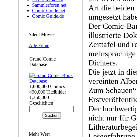
Sammlerforen.net
Art die beiden
Comic Guide.net
umgesetzt hab
Comic Guide.de
Der Comic-Ban
illustrierte Do
Silent Movies
Zeittafel und r
Alle Filme
mehrsprachige
Grand Comic
Dichters.
Database
Die jetzt in d
vereinten Alb
1,000,000 Comics
Zum Schauen“ 
490,000 Titelbilder
1,350,000
Erstveröffentli
Geschichten
Der hochwerti
nicht nur für 
Litheraturbege
Mehr Wert
Leseerfahrung