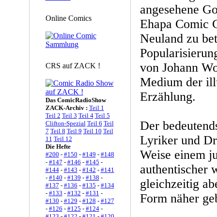
angesehene Goe
Online Comics
Ehapa Comic Co
Neuland zu bet
Popularisierun
von Johann Wo
CRS auf ZACK !
Medium der ill
Erzählung.
Das ComicRadioShow
ZACK-Archiv :
Teil 1
Teil 2
Teil 3
Teil 4
Teil 5
Der bedeutends
Clifton-Spezial
Teil 6
Teil
7
Teil 8
Teil 9
Teil 10
Teil
Lyriker und Dr
11
Teil 12
Die Hefte
Weise einem j
#200
-
#150
-
#149
-
#148
-
#147
-
#146
-
#145
-
authentischer 
#144
-
#143
-
#142
-
#141
-
#140
-
#139
-
#138
-
gleichzeitig a
#137
-
#136
-
#135
-
#134
-
#133
-
#132
-
#131
-
Form näher ge
#130
-
#129
-
#128
-
#127
-
#126
-
#125
-
#124
-
#123
-
#122
-
#121
-
#120