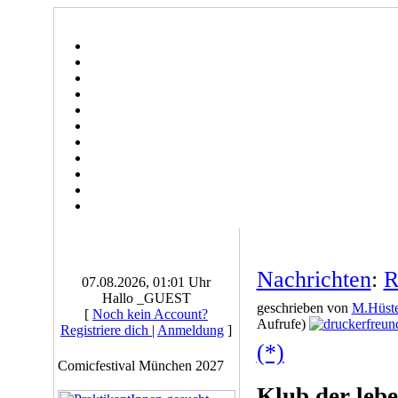
Nachrichten
:
R
07.08.2026, 01:01 Uhr
Hallo _GUEST
geschrieben von
M.Hüste
[
Noch kein Account?
Aufrufe)
Registriere dich
|
Anmeldung
]
(*)
Comicfestival München 2027
Klub der leb