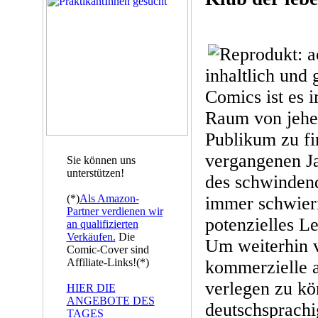
inhaltlich und 
Comics ist es 
Raum von jeher 
Publikum zu fi
vergangenen Ja
Sie können uns
unterstützen!
des schwinden
(*)
Als Amazon-
immer schwier
Partner verdienen wir
potenzielles L
an qualifizierten
Verkäufen.
Die
Um weiterhin 
Comic-Cover sind
Affiliate-Links!(*)
kommerzielle a
verlegen zu k
HIER DIE
ANGEBOTE DES
deutschsprach
TAGES