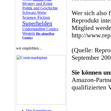
Mystery und Krimi
Politik und Geschichte
Wer sich also f
Schwarz-Weiss
Science Fiction
Reprodukt inter
Superhelden
Mitglied werde
Understanding Comics
Western
Die aktuellen
http://www.re
Comics
wir empfehlen...
(Quelle: Repro
September 200
Sie können un
Amazon-Partne
qualifizierten 
Der Sammler.eu