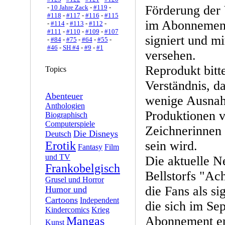
Förderung der 
-
10 Jahre Zack
-
#119
-
#118
-
#117
-
#116
-
#115
im Abonnemen
-
#114
-
#113
-
#112
-
#111
-
#110
-
#109
-
#107
signiert und m
-
#84
-
#75
-
#64
-
#55
-
#46
-
SH #4
-
#9
-
#1
versehen.
Reprodukt bitt
Topics
Verständnis, da
Abenteuer
wenige Ausnah
Anthologien
Produktionen 
Biographisch
Computerspiele
Zeichnerinnen
Die Disneys
Deutsch
sein wird.
Erotik
Fantasy
Film
und TV
Die aktuelle N
Frankobelgisch
Bellstorfs "Ach
Grusel und Horror
die Fans als si
Humor und
Cartoons
Independent
die sich im Se
Kindercomics
Krieg
Abonnement en
Mangas
Kunst