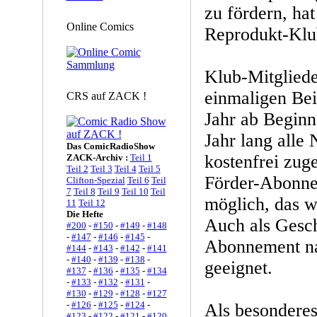
zu fördern, hat
Online Comics
Reprodukt-Klu
Klub-Mitgliede
einmaligen Bei
CRS auf ZACK !
Jahr ab Beginn
Jahr lang alle
Das ComicRadioShow
kostenfrei zuge
ZACK-Archiv :
Teil 1
Teil 2
Teil 3
Teil 4
Teil 5
Förder-Abonn
Clifton-Spezial
Teil 6
Teil
7
Teil 8
Teil 9
Teil 10
Teil
möglich, das we
11
Teil 12
Die Hefte
Auch als Gesch
#200
-
#150
-
#149
-
#148
-
#147
-
#146
-
#145
-
Abonnement na
#144
-
#143
-
#142
-
#141
-
#140
-
#139
-
#138
-
geeignet.
#137
-
#136
-
#135
-
#134
-
#133
-
#132
-
#131
-
#130
-
#129
-
#128
-
#127
-
#126
-
#125
-
#124
-
Als besonderes
#123
-
#122
-
#121
-
#120