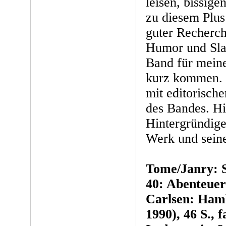
leisen, bissig
zu diesem Plus
guter Recherch
Humor und Slap
Band für mein
kurz kommen. T
mit editorisc
des Bandes. Hi
Hintergründige
Werk und seine
Tome/Janry: S
40: Abenteue
Carlsen: Ham
1990), 46 S., f