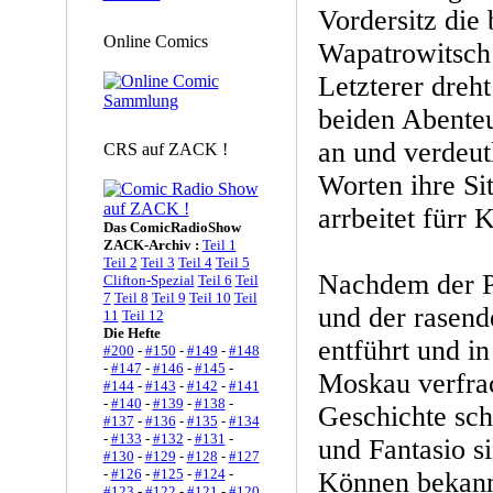
Vordersitz di
Online Comics
Wapatrowitsch
Letzterer dreht
beiden Abenteu
an und verdeut
CRS auf ZACK !
Worten ihre Sit
arrbeitet fürr
Das ComicRadioShow
ZACK-Archiv :
Teil 1
Teil 2
Teil 3
Teil 4
Teil 5
Nachdem der P
Clifton-Spezial
Teil 6
Teil
7
Teil 8
Teil 9
Teil 10
Teil
und der rasend
11
Teil 12
Die Hefte
entführt und i
#200
-
#150
-
#149
-
#148
-
#147
-
#146
-
#145
-
Moskau verfra
#144
-
#143
-
#142
-
#141
-
#140
-
#139
-
#138
-
Geschichte sch
#137
-
#136
-
#135
-
#134
-
#133
-
#132
-
#131
-
und Fantasio s
#130
-
#129
-
#128
-
#127
-
#126
-
#125
-
#124
-
Können bekann
#123
-
#122
-
#121
-
#120