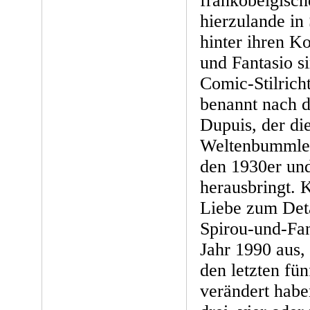
frankobelgisc
hierzulande in
hinter ihren K
und Fantasio s
Comic-Stilrich
benannt nach d
Dupuis, der di
Weltenbummler 
den 1930er un
herausbringt. 
Liebe zum Deta
Spirou-und-Fa
Jahr 1990 aus,
den letzten fü
verändert habe