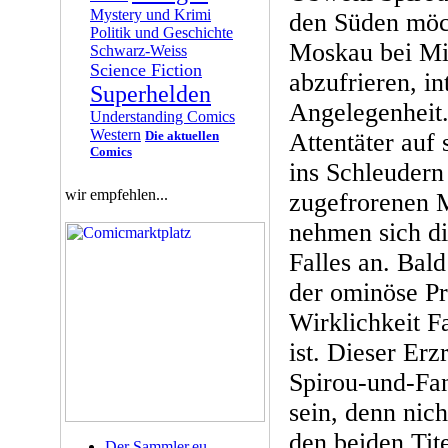
Mystery und Krimi
den Süden möch
Politik und Geschichte
Moskau bei Mi
Schwarz-Weiss
Science Fiction
abzufrieren, int
Superhelden
Angelegenheit.
Understanding Comics
Western
Die aktuellen
Attentäter auf 
Comics
ins Schleudern
wir empfehlen...
zugefrorenen 
nehmen sich di
Falles an. Bald 
der ominöse Pr
Wirklichkeit Fa
ist. Dieser Erz
Spirou-und-Fan
sein, denn nic
den beiden Tite
Der Sammler.eu