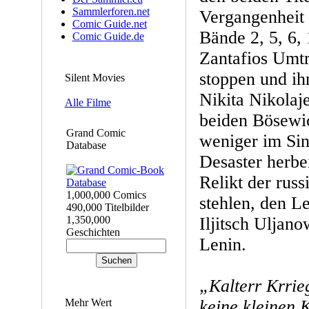
Sammlerforen.net
Vergangenheit 
Comic Guide.net
Bände 2, 5, 6, 
Comic Guide.de
Zantafios Umtr
stoppen und i
Silent Movies
Nikita Nikolaj
Alle Filme
beiden Bösewic
Grand Comic
weniger im Sinn
Database
Desaster herbe
Relikt der rus
1,000,000 Comics
stehlen, den 
490,000 Titelbilder
1,350,000
Iljitsch Uljano
Geschichten
Lenin.
„Kalterr Krrieg
Mehr Wert
keine kleinen 