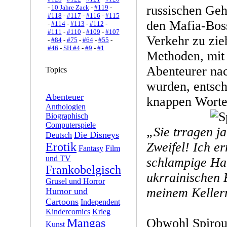
russischen Geh
-
10 Jahre Zack
-
#119
-
#118
-
#117
-
#116
-
#115
den Mafia-Bos
-
#114
-
#113
-
#112
-
#111
-
#110
-
#109
-
#107
Verkehr zu zie
-
#84
-
#75
-
#64
-
#55
-
#46
-
SH #4
-
#9
-
#1
Methoden, mit 
Abenteurer nac
Topics
wurden, entsch
Abenteuer
knappen Worte
Anthologien
Biographisch
Computerspiele
„Sie trragen j
Die Disneys
Deutsch
Zweifel! Ich e
Erotik
Fantasy
Film
und TV
schlampige Han
Frankobelgisch
ukrrainischen F
Grusel und Horror
meinem Keller
Humor und
Cartoons
Independent
Kindercomics
Krieg
Obwohl Spirou 
Mangas
Kunst