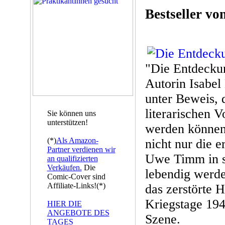
Bestseller v
"Die Entdeckun
Autorin Isabel
unter Beweis, 
literarischen V
Sie können uns
unterstützen!
werden können:
(*)
Als Amazon-
nicht nur die e
Partner verdienen wir
Uwe Timm in s
an qualifizierten
Verkäufen.
Die
lebendig werde
Comic-Cover sind
Affiliate-Links!(*)
das zerstörte 
Kriegstage 194
HIER DIE
ANGEBOTE DES
Szene.
TAGES