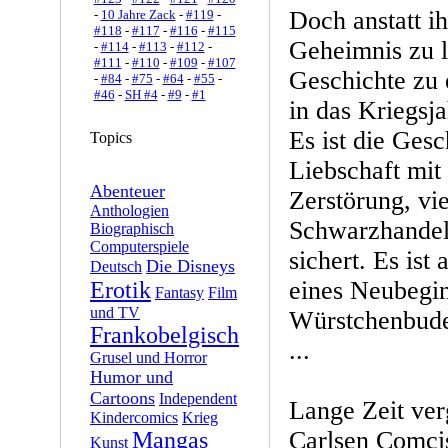
Doch anstatt ih
-
10 Jahre Zack
-
#119
-
#118
-
#117
-
#116
-
#115
Geheimnis zu lü
-
#114
-
#113
-
#112
-
#111
-
#110
-
#109
-
#107
Geschichte zu 
-
#84
-
#75
-
#64
-
#55
-
#46
-
SH #4
-
#9
-
#1
in das Kriegsj
Es ist die Gesc
Topics
Liebschaft mit
Abenteuer
Zerstörung, vi
Anthologien
Schwarzhandel
Biographisch
Computerspiele
sichert. Es ist
Die Disneys
Deutsch
eines Neubegin
Erotik
Fantasy
Film
und TV
Würstchenbude
Frankobelgisch
...
Grusel und Horror
Humor und
Cartoons
Independent
Lange Zeit verg
Kindercomics
Krieg
Carlsen Comci
Mangas
Kunst