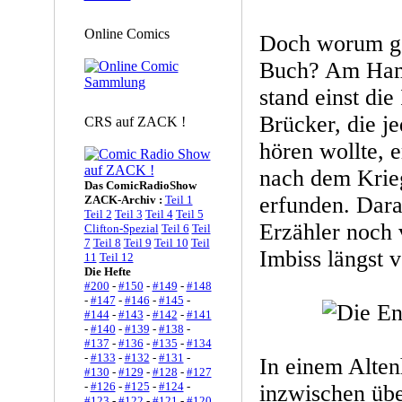
Online Comics
Doch worum ge
Buch? Am Ham
stand einst di
Brücker, die j
CRS auf ZACK !
hören wollte, e
nach dem Krie
Das ComicRadioShow
erfunden. Dara
ZACK-Archiv :
Teil 1
Teil 2
Teil 3
Teil 4
Teil 5
Erzähler noch v
Clifton-Spezial
Teil 6
Teil
7
Teil 8
Teil 9
Teil 10
Teil
Imbiss längst 
11
Teil 12
Die Hefte
#200
-
#150
-
#149
-
#148
-
#147
-
#146
-
#145
-
#144
-
#143
-
#142
-
#141
-
#140
-
#139
-
#138
-
#137
-
#136
-
#135
-
#134
-
#133
-
#132
-
#131
-
In einem Alten
#130
-
#129
-
#128
-
#127
-
#126
-
#125
-
#124
-
inzwischen übe
#123
-
#122
-
#121
-
#120