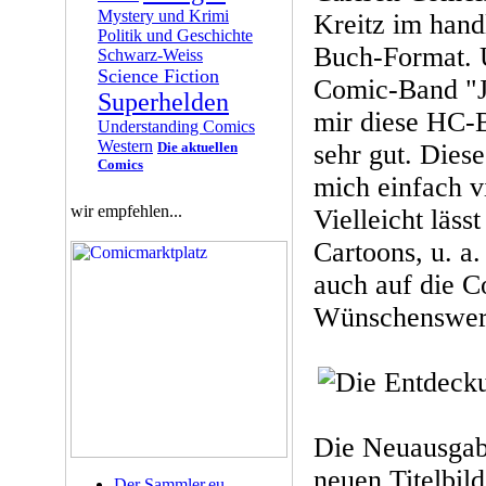
Mystery und Krimi
Kreitz im han
Politik und Geschichte
Buch-Format. 
Schwarz-Weiss
Science Fiction
Comic-Band "Je
Superhelden
mir diese HC-
Understanding Comics
Western
Die aktuellen
sehr gut. Diese
Comics
mich einfach v
wir empfehlen...
Vielleicht läss
Cartoons, u. a
auch auf die C
Wünschenswert
Die Neuausgab
neuen Titelbil
Der Sammler.eu