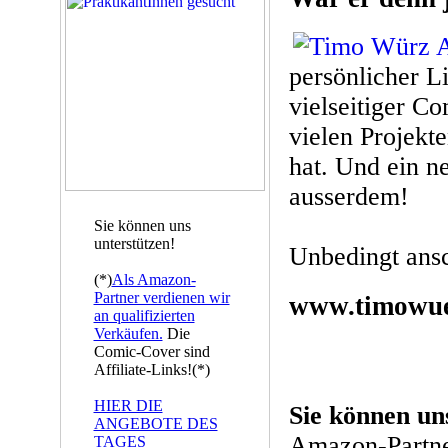
persönlicher Li
vielseitiger Co
vielen Projek
hat. Und ein ne
ausserdem!
Sie können uns
unterstützen!
Unbedingt ans
(*)
Als Amazon-
Partner verdienen wir
www.timowue
an qualifizierten
Verkäufen.
Die
Comic-Cover sind
Affiliate-Links!(*)
HIER DIE
Sie können un
ANGEBOTE DES
Amazon-Partne
TAGES