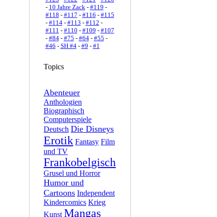
-
10 Jahre Zack
-
#119
-
#118
-
#117
-
#116
-
#115
-
#114
-
#113
-
#112
-
#111
-
#110
-
#109
-
#107
-
#84
-
#75
-
#64
-
#55
-
#46
-
SH #4
-
#9
-
#1
Topics
Abenteuer
Anthologien
Biographisch
Computerspiele
Die Disneys
Deutsch
Erotik
Fantasy
Film
und TV
Frankobelgisch
Grusel und Horror
Humor und
Cartoons
Independent
Kindercomics
Krieg
Mangas
Kunst