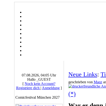
Neue Links
:
Ti
07.08.2026, 04:05 Uhr
Hallo _GUEST
geschrieben von
Maqz
am
[
Noch kein Account?
Registriere dich
|
Anmeldung
]
(*)
Comicfestival München 2027
War er denn 