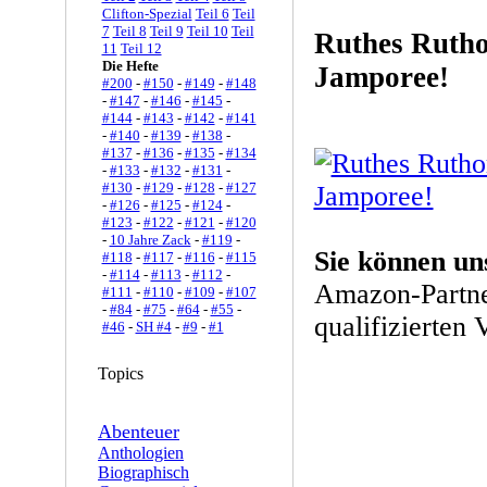
Clifton-Spezial
Teil 6
Teil
7
Teil 8
Teil 9
Teil 10
Teil
Ruthes Ruth
11
Teil 12
Die Hefte
Jamporee!
#200
-
#150
-
#149
-
#148
-
#147
-
#146
-
#145
-
#144
-
#143
-
#142
-
#141
-
#140
-
#139
-
#138
-
#137
-
#136
-
#135
-
#134
-
#133
-
#132
-
#131
-
#130
-
#129
-
#128
-
#127
-
#126
-
#125
-
#124
-
#123
-
#122
-
#121
-
#120
-
10 Jahre Zack
-
#119
-
Sie können un
#118
-
#117
-
#116
-
#115
-
#114
-
#113
-
#112
-
Amazon-Partne
#111
-
#110
-
#109
-
#107
-
#84
-
#75
-
#64
-
#55
-
qualifizierten 
#46
-
SH #4
-
#9
-
#1
Topics
Abenteuer
Anthologien
Biographisch