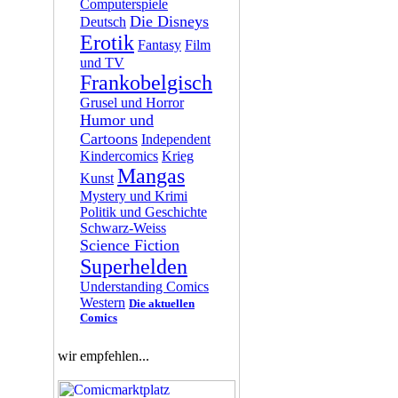
Computerspiele
Die Disneys
Deutsch
Erotik
Fantasy
Film
und TV
Frankobelgisch
Grusel und Horror
Humor und
Cartoons
Independent
Kindercomics
Krieg
Mangas
Kunst
Mystery und Krimi
Politik und Geschichte
Schwarz-Weiss
Science Fiction
Superhelden
Understanding Comics
Western
Die aktuellen
Comics
wir empfehlen...