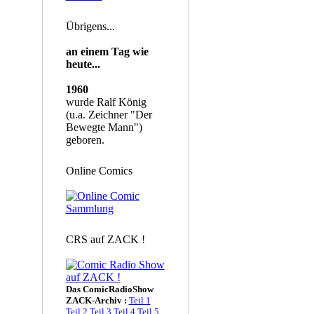
Übrigens...
an einem Tag wie
heute...
1960
wurde Ralf König
(u.a. Zeichner "Der
Bewegte Mann")
geboren.
Online Comics
CRS auf ZACK !
Das ComicRadioShow
ZACK-Archiv :
Teil 1
Teil 2
Teil 3
Teil 4
Teil 5