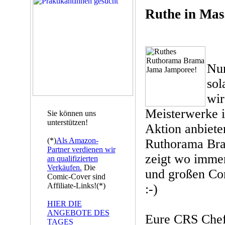
Ruthe in Mas
Nun
sol
wir
Meisterwerke i
Sie können uns
unterstützen!
Aktion anbiete
(*)
Als Amazon-
Ruthorama Br
Partner verdienen wir
zeigt wo immer
an qualifizierten
Verkäufen.
Die
und großen Co
Comic-Cover sind
Affiliate-Links!(*)
:-)
HIER DIE
ANGEBOTE DES
Eure CRS Chef
TAGES