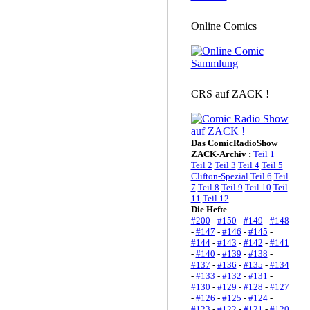
Online Comics
CRS auf ZACK !
Das ComicRadioShow
ZACK-Archiv :
Teil 1
Teil 2
Teil 3
Teil 4
Teil 5
Clifton-Spezial
Teil 6
Teil
7
Teil 8
Teil 9
Teil 10
Teil
11
Teil 12
Die Hefte
#200
-
#150
-
#149
-
#148
-
#147
-
#146
-
#145
-
#144
-
#143
-
#142
-
#141
-
#140
-
#139
-
#138
-
#137
-
#136
-
#135
-
#134
-
#133
-
#132
-
#131
-
#130
-
#129
-
#128
-
#127
-
#126
-
#125
-
#124
-
#123
-
#122
-
#121
-
#120