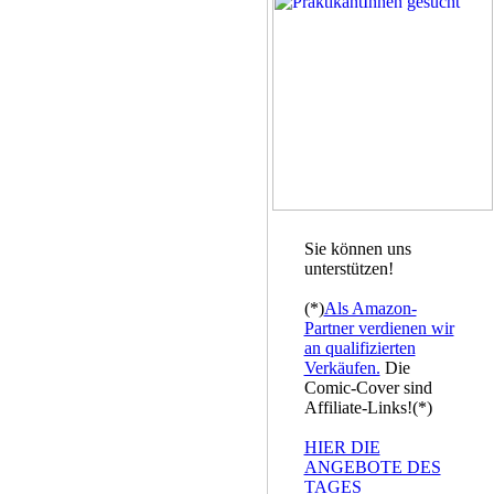
Sie können uns
unterstützen!
(*)
Als Amazon-
Partner verdienen wir
an qualifizierten
Verkäufen.
Die
Comic-Cover sind
Affiliate-Links!(*)
HIER DIE
ANGEBOTE DES
TAGES