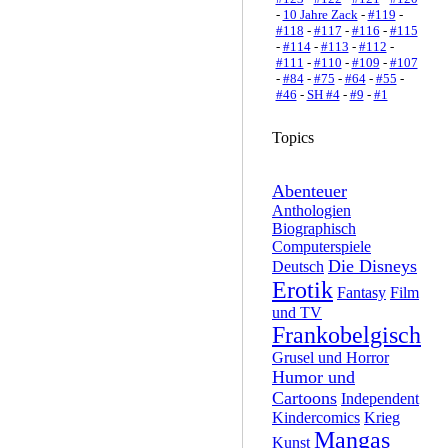
-
10 Jahre Zack
-
#119
-
#118
-
#117
-
#116
-
#115
-
#114
-
#113
-
#112
-
#111
-
#110
-
#109
-
#107
-
#84
-
#75
-
#64
-
#55
-
#46
-
SH #4
-
#9
-
#1
Topics
Abenteuer
Anthologien
Biographisch
Computerspiele
Die Disneys
Deutsch
Erotik
Fantasy
Film
und TV
Frankobelgisch
Grusel und Horror
Humor und
Cartoons
Independent
Kindercomics
Krieg
Mangas
Kunst