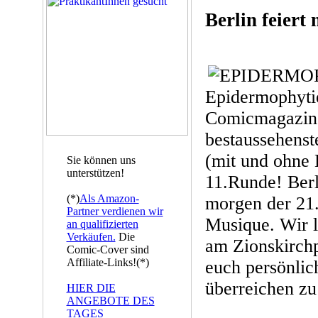
Berlin feiert 
Epidermophytie
Comicmagazin 
bestaussehenst
(mit und ohne 
Sie können uns
unterstützen!
11.Runde! Berl
(*)
Als Amazon-
morgen der 21.
Partner verdienen wir
Musique. Wir l
an qualifizierten
Verkäufen.
Die
am Zionskirchp
Comic-Cover sind
Affiliate-Links!(*)
euch persönlic
überreichen zu
HIER DIE
ANGEBOTE DES
TAGES