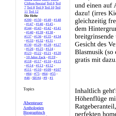
Clifton-Spezial
Teil 6
Teil
und einen auf 
7
Teil 8
Teil 9
Teil 10
Teil
dazu! (irres K
11
Teil 12
Die Hefte
gleichzeitig fr
#200
-
#150
-
#149
-
#148
-
#147
-
#146
-
#145
-
dem Hintergrun
#144
-
#143
-
#142
-
#141
-
#140
-
#139
-
#138
-
breitgrinsende
#137
-
#136
-
#135
-
#134
-
#133
-
#132
-
#131
-
Gesicht des Ve
#130
-
#129
-
#128
-
#127
-
#126
-
#125
-
#124
-
Blasmusik (so c
#123
-
#122
-
#121
-
#120
-
10 Jahre Zack
-
#119
-
gratis mit dazu
#118
-
#117
-
#116
-
#115
-
#114
-
#113
-
#112
-
#111
-
#110
-
#109
-
#107
-
#84
-
#75
-
#64
-
#55
-
#46
-
SH #4
-
#9
-
#1
Topics
Inhaltlich geht
Höhenflüge mit
Abenteuer
Ratgeberanteil
Anthologien
Biographisch
perfekten hom