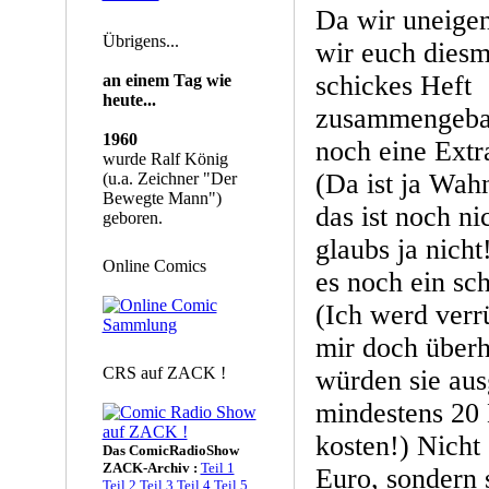
Da wir uneigen
Übrigens...
wir euch diesm
schickes Heft
an einem Tag wie
heute...
zusammengebast
1960
noch eine Extr
wurde Ralf König
(Da ist ja Wah
(u.a. Zeichner "Der
Bewegte Mann")
das ist noch nic
geboren.
glaubs ja nicht!
Online Comics
es noch ein sc
(Ich werd verrü
mir doch überh
CRS auf ZACK !
würden sie au
mindestens 20
kosten!) Nicht
Das ComicRadioShow
ZACK-Archiv :
Teil 1
Euro, sondern 
Teil 2
Teil 3
Teil 4
Teil 5