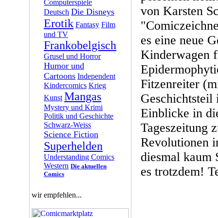
Computerspiele
von Karsten Sc
Die Disneys
Deutsch
Erotik
"Comiczeichner
Fantasy
Film
und TV
es eine neue G
Frankobelgisch
Kinderwagen f
Grusel und Horror
Humor und
Epidermophyti
Cartoons
Independent
Fitzenreiter (m
Kindercomics
Krieg
Mangas
Geschichtsteil
Kunst
Mystery und Krimi
Einblicke in di
Politik und Geschichte
Schwarz-Weiss
Tageszeitung z
Science Fiction
Revolutionen i
Superhelden
diesmal kaum S
Understanding Comics
Western
Die aktuellen
es trotzdem! Te
Comics
wir empfehlen...