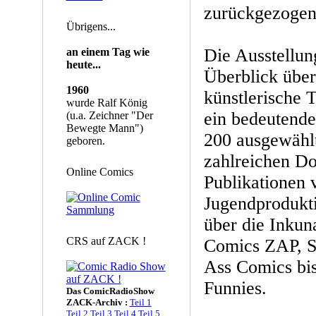
zurückgezogen 
Übrigens...
Die Ausstellun
an einem Tag wie
heute...
Überblick über
1960
künstlerische T
wurde Ralf König
ein bedeutende
(u.a. Zeichner "Der
Bewegte Mann")
200 ausgewähl
geboren.
zahlreichen D
Online Comics
Publikationen 
Jugendprodukt
über die Inkun
CRS auf ZACK !
Comics ZAP, S
Ass Comics bi
Funnies.
Das ComicRadioShow
ZACK-Archiv :
Teil 1
Teil 2
Teil 3
Teil 4
Teil 5