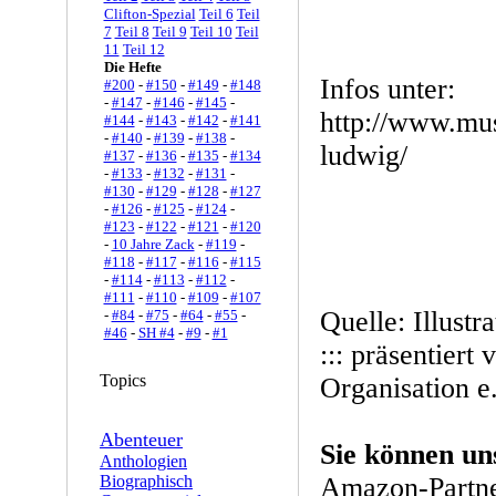
Clifton-Spezial
Teil 6
Teil
7
Teil 8
Teil 9
Teil 10
Teil
11
Teil 12
Die Hefte
Infos unter:
#200
-
#150
-
#149
-
#148
-
#147
-
#146
-
#145
-
http://www.mu
#144
-
#143
-
#142
-
#141
-
#140
-
#139
-
#138
-
ludwig/
#137
-
#136
-
#135
-
#134
-
#133
-
#132
-
#131
-
#130
-
#129
-
#128
-
#127
-
#126
-
#125
-
#124
-
#123
-
#122
-
#121
-
#120
-
10 Jahre Zack
-
#119
-
#118
-
#117
-
#116
-
#115
-
#114
-
#113
-
#112
-
#111
-
#110
-
#109
-
#107
Quelle: Illustr
-
#84
-
#75
-
#64
-
#55
-
#46
-
SH #4
-
#9
-
#1
::: präsentiert 
Topics
Organisation e
Abenteuer
Sie können un
Anthologien
Biographisch
Amazon-Partne