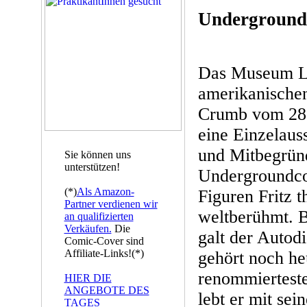
Underground 
Das Museum L
amerikanische
Crumb vom 28.
eine Einzelaus
und Mitbegrün
Sie können uns
unterstützen!
Undergroundco
(*)
Als Amazon-
Figuren Fritz 
Partner verdienen wir
weltberühmt. B
an qualifizierten
Verkäufen.
Die
galt der Autod
Comic-Cover sind
Affiliate-Links!(*)
gehört noch he
renommierteste
HIER DIE
ANGEBOTE DES
lebt er mit sei
TAGES