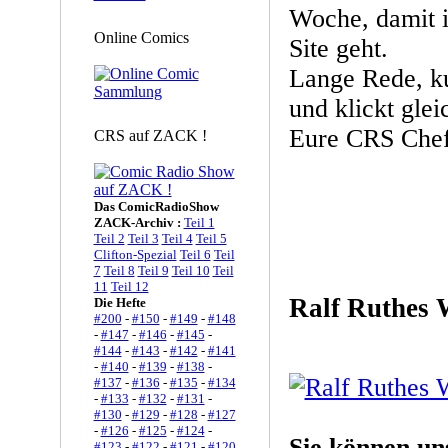
Woche, damit i
Online Comics
Site geht.
Lange Rede, ku
und klickt glei
Eure CRS Chef
CRS auf ZACK !
Das ComicRadioShow
ZACK-Archiv :
Teil 1
Teil 2
Teil 3
Teil 4
Teil 5
Clifton-Spezial
Teil 6
Teil
7
Teil 8
Teil 9
Teil 10
Teil
11
Teil 12
Ralf Ruthes 
Die Hefte
#200
-
#150
-
#149
-
#148
-
#147
-
#146
-
#145
-
#144
-
#143
-
#142
-
#141
-
#140
-
#139
-
#138
-
#137
-
#136
-
#135
-
#134
-
#133
-
#132
-
#131
-
#130
-
#129
-
#128
-
#127
-
#126
-
#125
-
#124
-
Sie können un
#123
-
#122
-
#121
-
#120