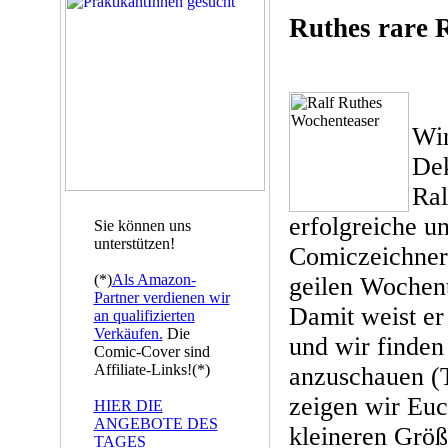
Ruthes rare 
Wir
Dek
Ral
erfolgreiche un
Sie können uns
unterstützen!
Comiczeichner
(*)
Als Amazon-
geilen Wochent
Partner verdienen wir
Damit weist er 
an qualifizierten
Verkäufen.
Die
und wir finden 
Comic-Cover sind
Affiliate-Links!(*)
anzuschauen (T
zeigen wir Euc
HIER DIE
ANGEBOTE DES
kleineren Größ
TAGES