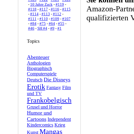
-
10 Jahre Zack
-
#119
-
Amazon-Partne
#118
-
#117
-
#116
-
#115
-
#114
-
#113
-
#112
-
qualifizierten 
#111
-
#110
-
#109
-
#107
-
#84
-
#75
-
#64
-
#55
-
#46
-
SH #4
-
#9
-
#1
Topics
Abenteuer
Anthologien
Biographisch
Computerspiele
Die Disneys
Deutsch
Erotik
Fantasy
Film
und TV
Frankobelgisch
Grusel und Horror
Humor und
Cartoons
Independent
Kindercomics
Krieg
Mangas
Kunst