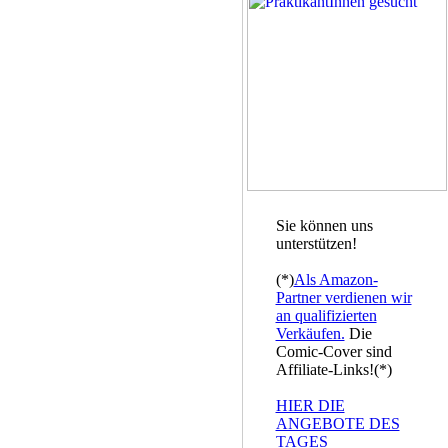
Sie können uns
unterstützen!
(*)
Als Amazon-
Partner verdienen wir
an qualifizierten
Verkäufen.
Die
Comic-Cover sind
Affiliate-Links!(*)
HIER DIE
ANGEBOTE DES
TAGES