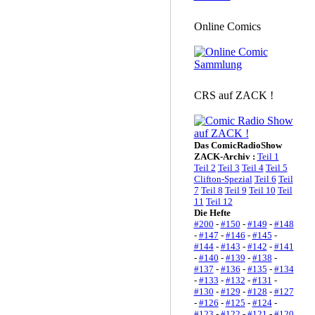
Online Comics
CRS auf ZACK !
Das ComicRadioShow
ZACK-Archiv :
Teil 1
Teil 2
Teil 3
Teil 4
Teil 5
Clifton-Spezial
Teil 6
Teil
7
Teil 8
Teil 9
Teil 10
Teil
11
Teil 12
Die Hefte
#200
-
#150
-
#149
-
#148
-
#147
-
#146
-
#145
-
#144
-
#143
-
#142
-
#141
-
#140
-
#139
-
#138
-
#137
-
#136
-
#135
-
#134
-
#133
-
#132
-
#131
-
#130
-
#129
-
#128
-
#127
-
#126
-
#125
-
#124
-
#123
-
#122
-
#121
-
#120