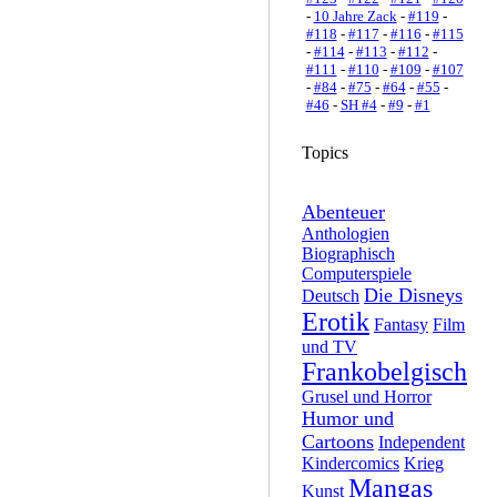
-
10 Jahre Zack
-
#119
-
#118
-
#117
-
#116
-
#115
-
#114
-
#113
-
#112
-
#111
-
#110
-
#109
-
#107
-
#84
-
#75
-
#64
-
#55
-
#46
-
SH #4
-
#9
-
#1
Topics
Abenteuer
Anthologien
Biographisch
Computerspiele
Die Disneys
Deutsch
Erotik
Fantasy
Film
und TV
Frankobelgisch
Grusel und Horror
Humor und
Cartoons
Independent
Kindercomics
Krieg
Mangas
Kunst