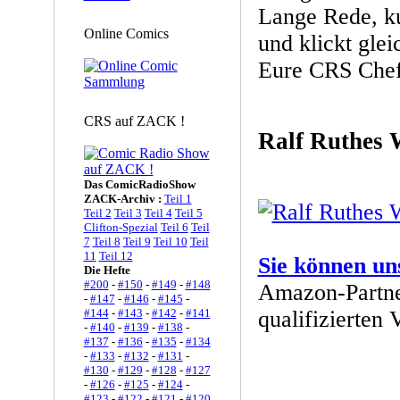
Lange Rede, ku
Online Comics
und klickt glei
Eure CRS Chef
CRS auf ZACK !
Ralf Ruthes 
Das ComicRadioShow
ZACK-Archiv :
Teil 1
Teil 2
Teil 3
Teil 4
Teil 5
Clifton-Spezial
Teil 6
Teil
7
Teil 8
Teil 9
Teil 10
Teil
11
Teil 12
Sie können un
Die Hefte
#200
-
#150
-
#149
-
#148
Amazon-Partne
-
#147
-
#146
-
#145
-
qualifizierten 
#144
-
#143
-
#142
-
#141
-
#140
-
#139
-
#138
-
#137
-
#136
-
#135
-
#134
-
#133
-
#132
-
#131
-
#130
-
#129
-
#128
-
#127
-
#126
-
#125
-
#124
-
#123
-
#122
-
#121
-
#120