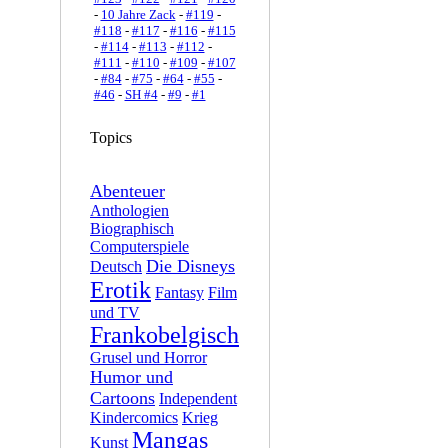
-
10 Jahre Zack
-
#119
-
#118
-
#117
-
#116
-
#115
-
#114
-
#113
-
#112
-
#111
-
#110
-
#109
-
#107
-
#84
-
#75
-
#64
-
#55
-
#46
-
SH #4
-
#9
-
#1
Topics
Abenteuer
Anthologien
Biographisch
Computerspiele
Die Disneys
Deutsch
Erotik
Fantasy
Film
und TV
Frankobelgisch
Grusel und Horror
Humor und
Cartoons
Independent
Kindercomics
Krieg
Mangas
Kunst