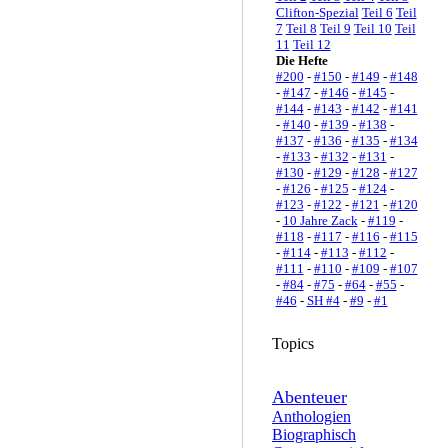
Clifton-Spezial
Teil 6
Teil
7
Teil 8
Teil 9
Teil 10
Teil
11
Teil 12
Die Hefte
#200
-
#150
-
#149
-
#148
-
#147
-
#146
-
#145
-
#144
-
#143
-
#142
-
#141
-
#140
-
#139
-
#138
-
#137
-
#136
-
#135
-
#134
-
#133
-
#132
-
#131
-
#130
-
#129
-
#128
-
#127
-
#126
-
#125
-
#124
-
#123
-
#122
-
#121
-
#120
-
10 Jahre Zack
-
#119
-
#118
-
#117
-
#116
-
#115
-
#114
-
#113
-
#112
-
#111
-
#110
-
#109
-
#107
-
#84
-
#75
-
#64
-
#55
-
#46
-
SH #4
-
#9
-
#1
Topics
Abenteuer
Anthologien
Biographisch