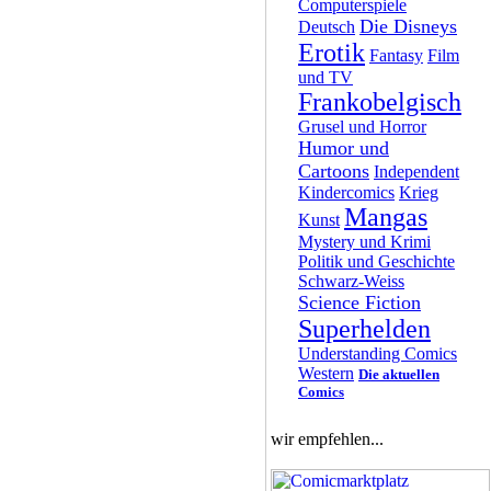
Computerspiele
Die Disneys
Deutsch
Erotik
Fantasy
Film
und TV
Frankobelgisch
Grusel und Horror
Humor und
Cartoons
Independent
Kindercomics
Krieg
Mangas
Kunst
Mystery und Krimi
Politik und Geschichte
Schwarz-Weiss
Science Fiction
Superhelden
Understanding Comics
Western
Die aktuellen
Comics
wir empfehlen...