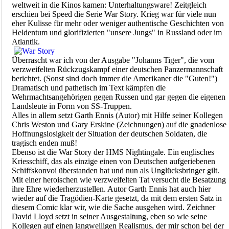
weltweit in die Kinos kamen: Unterhaltungsware! Zeitgleich
erschien bei Speed die Serie War Story. Krieg war für viele nun
eher Kulisse für mehr oder weniger authentische Geschichten von
Heldentum und glorifizierten "unsere Jungs" in Russland oder im
Atlantik.
Überrascht war ich von der Ausgabe "Johanns Tiger", die vom
verzweifelten Rückzugskampf einer deutschen Panzermannschaft
berichtet. (Sonst sind doch immer die Amerikaner die "Guten!")
Dramatisch und pathetisch im Text kämpfen die
Wehrmachtsangehörigen gegen Russen und gar gegen die eigenen
Landsleute in Form von SS-Truppen.
Alles in allem setzt Garth Ennis (Autor) mit Hilfe seiner Kollegen
Chris Weston und Gary Erskine (Zeichnungen) auf die gnadenlose
Hoffnungslosigkeit der Situation der deutschen Soldaten, die
tragisch enden muß!
Ebenso ist die War Story der HMS Nightingale. Ein englisches
Kriesschiff, das als einzige einen von Deutschen aufgeriebenen
Schiffskonvoi überstanden hat und nun als Unglücksbringer gilt.
Mit einer heroischen wie verzweifelten Tat versucht die Besatzung
ihre Ehre wiederherzustellen. Autor Garth Ennis hat auch hier
wieder auf die Tragödien-Karte gesetzt, da mit dem ersten Satz in
diesem Comic klar wir, wie die Sache ausgehen wird. Zeichner
David Lloyd setzt in seiner Ausgestaltung, eben so wie seine
Kollegen auf einen langweiligen Realismus, der mir schon bei der