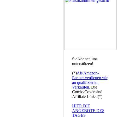
Sie können uns
unterstützen!
(*)
Als Amazon-
Partner verdienen wir
an qualifizierten
Verkäufen.
Die
Comic-Cover sind
Affiliate-Links!(*)
HIER DIE
ANGEBOTE DES
TAGES