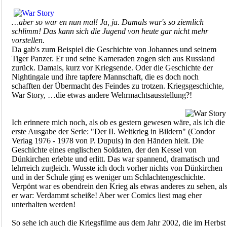
…aber so war en nun mal! Ja, ja. Damals war's so ziemlich
schlimm! Das kann sich die Jugend von heute gar nicht mehr
vorstellen.
Da gab's zum Beispiel die Geschichte von Johannes und seinem
Tiger Panzer. Er und seine Kameraden zogen sich aus Russland
zurück. Damals, kurz vor Kriegsende. Oder die Geschichte der
Nightingale und ihre tapfere Mannschaft, die es doch noch
schafften der Übermacht des Feindes zu trotzen. Kriegsgeschichte,
War Story, …die etwas andere Wehrmachtsausstellung?!
Ich erinnere mich noch, als ob es gestern gewesen wäre, als ich die
erste Ausgabe der Serie: "Der II. Weltkrieg in Bildern" (Condor
Verlag 1976 - 1978 von P. Dupuis) in den Händen hielt. Die
Geschichte eines englischen Soldaten, der den Kessel von
Dünkirchen erlebte und erlitt. Das war spannend, dramatisch und
lehrreich zugleich. Wusste ich doch vorher nichts von Dünkirchen
und in der Schule ging es weniger um Schlachtengeschichte.
Verpönt war es obendrein den Krieg als etwas anderes zu sehen, al
er war: Verdammt scheiße! Aber wer Comics liest mag eher
unterhalten werden!
So sehe ich auch die Kriegsfilme aus dem Jahr 2002, die im Herbst