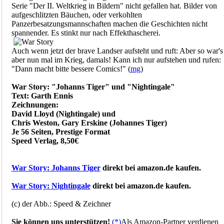
Serie "Der II. Weltkrieg in Bildern" nicht gefallen hat. Bilder von
aufgeschlitzten Bäuchen, oder verkohlten
Panzerbesatzungsmannschaften machen die Geschichten nicht
spannender. Es stinkt nur nach Effekthascherei.
Auch wenn jetzt der brave Landser aufsteht und ruft: Aber so war's
aber nun mal im Krieg, damals! Kann ich nur aufstehen und rufen:
"Dann macht bitte bessere Comics!" (
mg
)
War Story: "Johanns Tiger" und "Nightingale"
Text: Garth Ennis
Zeichnungen:
David Lloyd (Nightingale) und
Chris Weston, Gary Erskine (Johannes Tiger)
Je 56 Seiten, Prestige Format
Speed Verlag, 8,50€
War Story: Johanns Tiger
direkt bei amazon.de kaufen.
War Story: Nightingale
direkt bei amazon.de kaufen.
(c) der Abb.: Speed & Zeichner
Sie können uns unterstützen!
(*)
Als Amazon-Partner verdienen