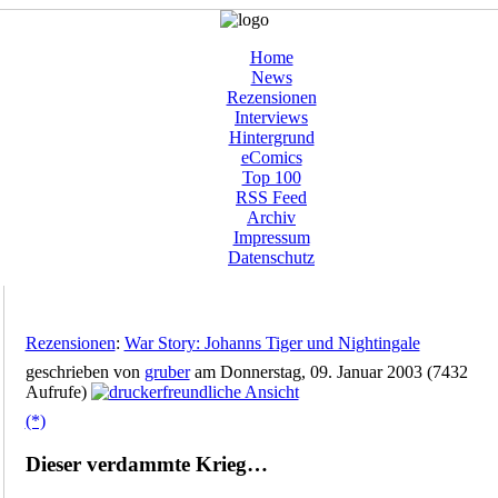
Home
News
Rezensionen
Interviews
Hintergrund
eComics
Top 100
RSS Feed
Archiv
Impressum
Datenschutz
Rezensionen
:
War Story: Johanns Tiger und Nightingale
geschrieben von
gruber
am Donnerstag, 09. Januar 2003 (7432
Aufrufe)
(*)
Dieser verdammte Krieg…