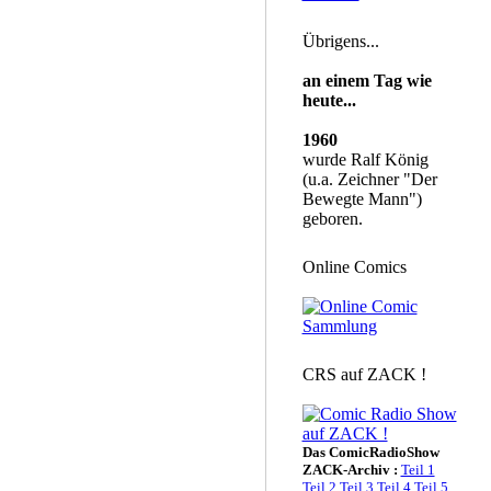
Übrigens...
an einem Tag wie
heute...
1960
wurde Ralf König
(u.a. Zeichner "Der
Bewegte Mann")
geboren.
Online Comics
CRS auf ZACK !
Das ComicRadioShow
ZACK-Archiv :
Teil 1
Teil 2
Teil 3
Teil 4
Teil 5