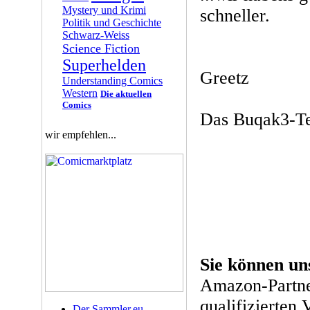
Mystery und Krimi
schneller.
Politik und Geschichte
Schwarz-Weiss
Science Fiction
Superhelden
Greetz
Understanding Comics
Western
Die aktuellen
Comics
Das Buqak3-T
wir empfehlen...
Sie können un
Amazon-Partne
qualifizierten 
Der Sammler.eu