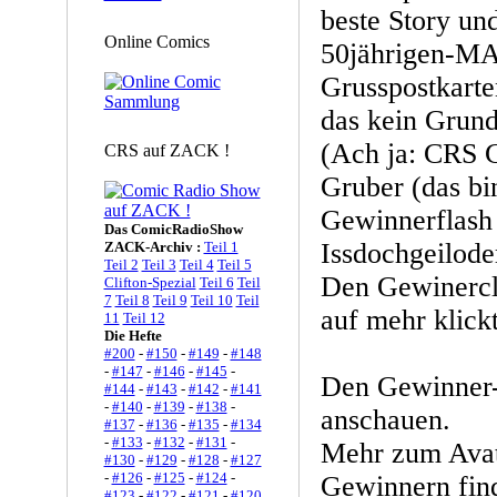
beste Story und
Online Comics
50jährigen-M
Grusspostkart
das kein Grund
(Ach ja: CRS 
CRS auf ZACK !
Gruber (das bi
Gewinnerflash 
Das ComicRadioShow
Issdochgeilode
ZACK-Archiv :
Teil 1
Teil 2
Teil 3
Teil 4
Teil 5
Den Gewinercli
Clifton-Spezial
Teil 6
Teil
7
Teil 8
Teil 9
Teil 10
Teil
auf mehr klickt
11
Teil 12
Die Hefte
#200
-
#150
-
#149
-
#148
-
#147
-
#146
-
#145
-
Den Gewinner-
#144
-
#143
-
#142
-
#141
-
#140
-
#139
-
#138
-
anschauen.
#137
-
#136
-
#135
-
#134
-
#133
-
#132
-
#131
-
Mehr zum Avat
#130
-
#129
-
#128
-
#127
-
#126
-
#125
-
#124
-
Gewinnern fin
#123
-
#122
-
#121
-
#120