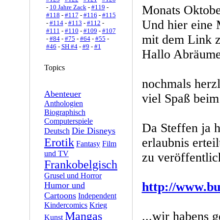
Monats Oktob
-
10 Jahre Zack
-
#119
-
#118
-
#117
-
#116
-
#115
Und hier eine 
-
#114
-
#113
-
#112
-
#111
-
#110
-
#109
-
#107
mit dem Link 
-
#84
-
#75
-
#64
-
#55
-
#46
-
SH #4
-
#9
-
#1
Hallo Abräume
Topics
nochmals herz
Abenteuer
viel Spaß bei
Anthologien
Biographisch
Computerspiele
Da Steffen ja h
Die Disneys
Deutsch
erlaubnis ertei
Erotik
Fantasy
Film
und TV
zu veröffentlic
Frankobelgisch
Grusel und Horror
http://www.bu
Humor und
Cartoons
Independent
Kindercomics
Krieg
...wir habens g
Mangas
Kunst