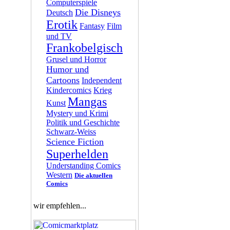
Computerspiele
Die Disneys
Deutsch
Erotik
Fantasy
Film
und TV
Frankobelgisch
Grusel und Horror
Humor und
Cartoons
Independent
Kindercomics
Krieg
Mangas
Kunst
Mystery und Krimi
Politik und Geschichte
Schwarz-Weiss
Science Fiction
Superhelden
Understanding Comics
Western
Die aktuellen
Comics
wir empfehlen...