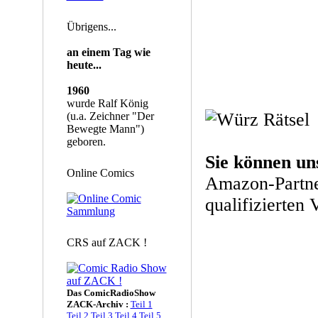
Übrigens...
an einem Tag wie
heute...
1960
wurde Ralf König
(u.a. Zeichner "Der
Bewegte Mann")
geboren.
Sie können un
Online Comics
Amazon-Partne
qualifizierten 
CRS auf ZACK !
Das ComicRadioShow
ZACK-Archiv :
Teil 1
Teil 2
Teil 3
Teil 4
Teil 5