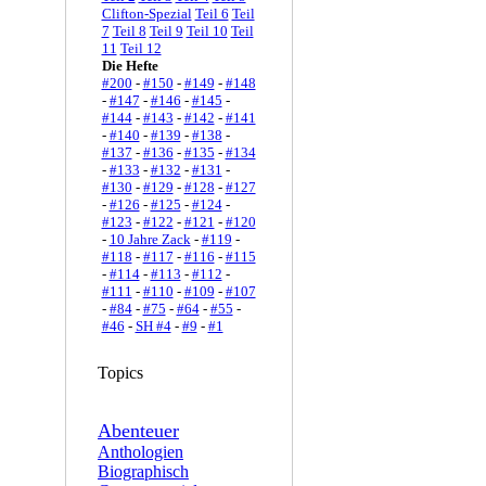
Clifton-Spezial
Teil 6
Teil
7
Teil 8
Teil 9
Teil 10
Teil
11
Teil 12
Die Hefte
#200
-
#150
-
#149
-
#148
-
#147
-
#146
-
#145
-
#144
-
#143
-
#142
-
#141
-
#140
-
#139
-
#138
-
#137
-
#136
-
#135
-
#134
-
#133
-
#132
-
#131
-
#130
-
#129
-
#128
-
#127
-
#126
-
#125
-
#124
-
#123
-
#122
-
#121
-
#120
-
10 Jahre Zack
-
#119
-
#118
-
#117
-
#116
-
#115
-
#114
-
#113
-
#112
-
#111
-
#110
-
#109
-
#107
-
#84
-
#75
-
#64
-
#55
-
#46
-
SH #4
-
#9
-
#1
Topics
Abenteuer
Anthologien
Biographisch