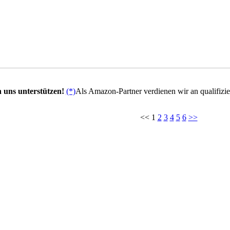
 uns unterstützen!
(*)
Als Amazon-Partner verdienen wir an qualifizie
<< 1
2
3
4
5
6
>>