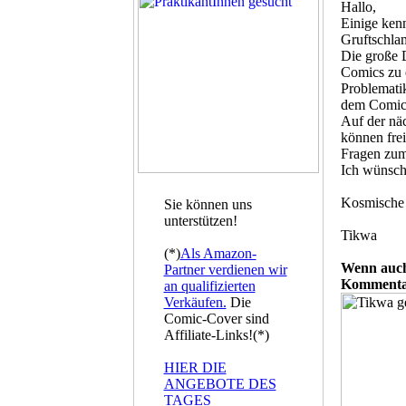
Hallo,
Einige ken
Gruftschla
Die große 
Comics zu e
Problematik
dem Comic
Auf der näc
können frei
Fragen zum
Ich wünsche
Kosmische
Sie können uns
unterstützen!
Tikwa
(*)
Als Amazon-
Wenn auch
Partner verdienen wir
Kommentar
an qualifizierten
Verkäufen.
Die
Comic-Cover sind
Affiliate-Links!(*)
HIER DIE
ANGEBOTE DES
TAGES