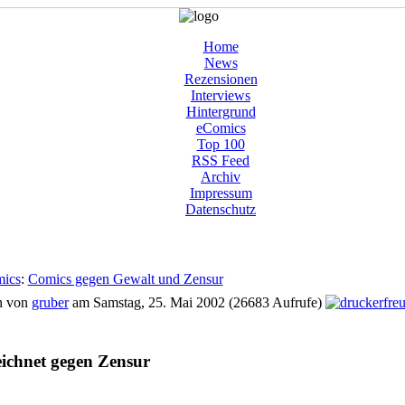
Home
News
Rezensionen
Interviews
Hintergrund
eComics
Top 100
RSS Feed
Archiv
Impressum
Datenschutz
mics
:
Comics gegen Gewalt und Zensur
n von
gruber
am Samstag, 25. Mai 2002 (26683 Aufrufe)
ichnet gegen Zensur