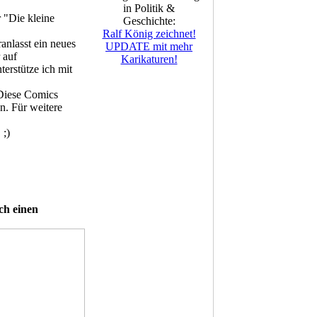
in Politik &
 "Die kleine
Geschichte:
Ralf König zeichnet!
nlasst ein neues
UPDATE mit mehr
 auf
Karikaturen!
erstütze ich mit
 Diese Comics
n. Für weitere
 ;)
ch einen