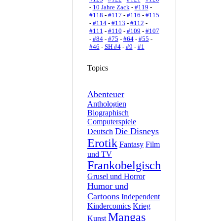
-
10 Jahre Zack
-
#119
-
#118
-
#117
-
#116
-
#115
-
#114
-
#113
-
#112
-
#111
-
#110
-
#109
-
#107
-
#84
-
#75
-
#64
-
#55
-
#46
-
SH #4
-
#9
-
#1
Topics
Abenteuer
Anthologien
Biographisch
Computerspiele
Die Disneys
Deutsch
Erotik
Fantasy
Film
und TV
Frankobelgisch
Grusel und Horror
Humor und
Cartoons
Independent
Kindercomics
Krieg
Mangas
Kunst