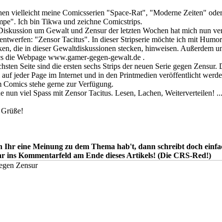
nen vielleicht meine Comicsserien "Space-Rat", "Moderne Zeiten" oder
mpe". Ich bin Tikwa und zeichne Comicstrips.
Diskussion um Gewalt und Zensur der letzten Wochen hat mich nun vera
ntwerfen: "Zensor Tacitus". In dieser Stripserie möchte ich mit Humor
en, die in dieser Gewaltdiskussionen stecken, hinweisen. Außerdem unt
s die Webpage www.gamer-gegen-gewalt.de .
hsten Seite sind die ersten sechs Strips der neuen Serie gegen Zensur.
 auf jeder Page im Internet und in den Printmedien veröffentlicht werde
 Comics stehe gerne zur Verfügung.
 nun viel Spass mit Zensor Tacitus. Lesen, Lachen, Weiterverteilen! ...
 Grüße!
 Ihr eine Meinung zu dem Thema hab't, dann schreibt doch einfa
 ins Kommentarfeld am Ende dieses Artikels! (Die CRS-Red!)