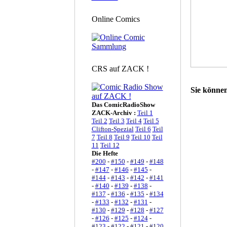
Online Comics
CRS auf ZACK !
Sie können
Das ComicRadioShow
ZACK-Archiv :
Teil 1
Teil 2
Teil 3
Teil 4
Teil 5
Clifton-Spezial
Teil 6
Teil
7
Teil 8
Teil 9
Teil 10
Teil
11
Teil 12
Die Hefte
#200
-
#150
-
#149
-
#148
-
#147
-
#146
-
#145
-
#144
-
#143
-
#142
-
#141
-
#140
-
#139
-
#138
-
#137
-
#136
-
#135
-
#134
-
#133
-
#132
-
#131
-
#130
-
#129
-
#128
-
#127
-
#126
-
#125
-
#124
-
#123
-
#122
-
#121
-
#120