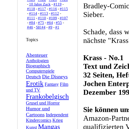
Bradley-Comic
-
10 Jahre Zack
-
#119
-
#118
-
#117
-
#116
-
#115
Sieber.
-
#114
-
#113
-
#112
-
#111
-
#110
-
#109
-
#107
-
#84
-
#75
-
#64
-
#55
-
#46
-
SH #4
-
#9
-
#1
Schade, dass w
nächste "Krass
Topics
Abenteuer
Krass - No.1
Anthologien
Text und Zeic
Biographisch
Computerspiele
32 Seiten, Hef
Die Disneys
Deutsch
Jochen Enterp
Erotik
Fantasy
Film
und TV
Dezember 19
Frankobelgisch
Grusel und Horror
Sie können un
Humor und
Cartoons
Independent
Amazon-Partne
Kindercomics
Krieg
qualifizierten 
Mangas
Kunst