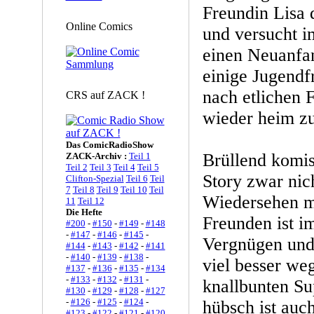
Freundin Lisa d
Online Comics
und versucht i
einen Neuanfan
einige Jugendf
nach etlichen 
CRS auf ZACK !
wieder heim z
Das ComicRadioShow
Brüllend komis
ZACK-Archiv :
Teil 1
Teil 2
Teil 3
Teil 4
Teil 5
Story zwar nic
Clifton-Spezial
Teil 6
Teil
7
Teil 8
Teil 9
Teil 10
Teil
Wiedersehen m
11
Teil 12
Die Hefte
Freunden ist i
#200
-
#150
-
#149
-
#148
-
#147
-
#146
-
#145
-
Vergnügen und 
#144
-
#143
-
#142
-
#141
-
#140
-
#139
-
#138
-
viel besser weg
#137
-
#136
-
#135
-
#134
-
#133
-
#132
-
#131
-
knallbunten S
#130
-
#129
-
#128
-
#127
-
#126
-
#125
-
#124
-
hübsch ist auc
#123
-
#122
-
#121
-
#120