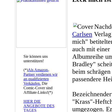
Nachde
Carlsen
Verlag
mich" betitelt
auch mit einer
Albumreihe um
Sie können uns
unterstützen!
Bradley" scheit
(*)
Als Amazon-
beim schrägen 
Partner verdienen wir
passendere He
an qualifizierten
Verkäufen.
Die
Comic-Cover sind
Affiliate-Links!(*)
Bezeichnenderw
"Krass"-Heftc
HIER DIE
ANGEBOTE DES
umgezogen. Er
TAGES