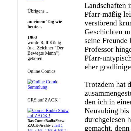
Landschaften i
Übrigens...
Pfarr-mäßig lei
verstörend kru
an einem Tag wie
heute...
Geschichten u
1960
seine Freunde 
wurde Ralf König
Professor hing
(u.a. Zeichner "Der
Bewegte Mann")
Pfarr-untypisc
geboren.
eher gradlinige
Online Comics
Trotzdem hat d
zusammengeste
CRS auf ZACK !
den ich in ein
Neuaubing bis 
durchgelesen 
Das ComicRadioShow
ZACK-Archiv :
Teil 1
gemacht, denn b
Teil 2
Teil 3
Teil 4
Teil 5