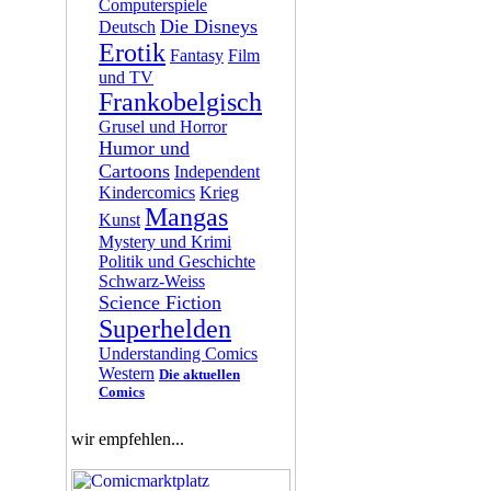
Computerspiele
Die Disneys
Deutsch
Erotik
Fantasy
Film
und TV
Frankobelgisch
Grusel und Horror
Humor und
Cartoons
Independent
Kindercomics
Krieg
Mangas
Kunst
Mystery und Krimi
Politik und Geschichte
Schwarz-Weiss
Science Fiction
Superhelden
Understanding Comics
Western
Die aktuellen
Comics
wir empfehlen...