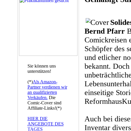
Solid
Bernd Pfarr
Be
Comickreisen e
Schöpfer des 
und etlicher n
bekannt. Doch 
Sie können uns
unterstützen!
unbeträchtliche
(*)
Als Amazon-
Lebensunterhalt
Partner verdienen wir
einseitige Stor
an qualifizierten
Verkäufen.
Die
ReformhausKur
Comic-Cover sind
Affiliate-Links!(*)
Auch bei diese
HIER DIE
ANGEBOTE DES
Inventar diver
TAGES