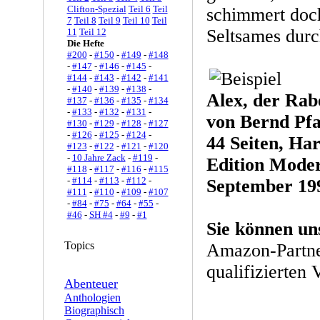
Clifton-Spezial
Teil 6
Teil
schimmert doc
7
Teil 8
Teil 9
Teil 10
Teil
Seltsames durc
11
Teil 12
Die Hefte
#200
-
#150
-
#149
-
#148
-
#147
-
#146
-
#145
-
#144
-
#143
-
#142
-
#141
-
#140
-
#139
-
#138
-
Alex, der Rab
#137
-
#136
-
#135
-
#134
-
#133
-
#132
-
#131
-
von Bernd Pf
#130
-
#129
-
#128
-
#127
-
#126
-
#125
-
#124
-
44 Seiten, Ha
#123
-
#122
-
#121
-
#120
-
10 Jahre Zack
-
#119
-
Edition Mode
#118
-
#117
-
#116
-
#115
-
#114
-
#113
-
#112
-
September 19
#111
-
#110
-
#109
-
#107
-
#84
-
#75
-
#64
-
#55
-
#46
-
SH #4
-
#9
-
#1
Sie können un
Topics
Amazon-Partne
qualifizierten 
Abenteuer
Anthologien
Biographisch