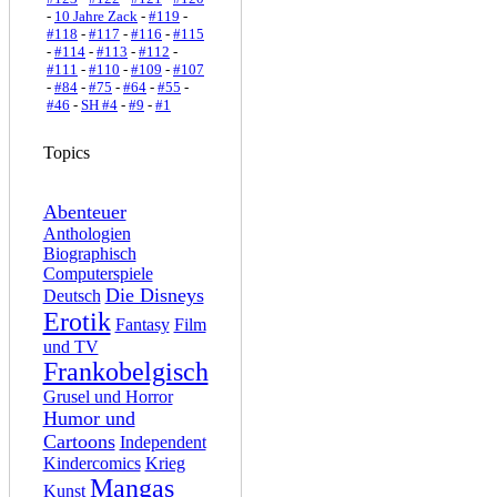
-
10 Jahre Zack
-
#119
-
#118
-
#117
-
#116
-
#115
-
#114
-
#113
-
#112
-
#111
-
#110
-
#109
-
#107
-
#84
-
#75
-
#64
-
#55
-
#46
-
SH #4
-
#9
-
#1
Topics
Abenteuer
Anthologien
Biographisch
Computerspiele
Die Disneys
Deutsch
Erotik
Fantasy
Film
und TV
Frankobelgisch
Grusel und Horror
Humor und
Cartoons
Independent
Kindercomics
Krieg
Mangas
Kunst