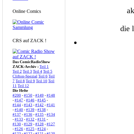
ak
Online Comics
die 
CRS auf ZACK !
Das ComicRadioShow
ZACK-Archiv :
Teil 1
Teil 2
Teil 3
Teil 4
Teil 5
Clifton-Spezial
Teil 6
Teil
7
Teil 8
Teil 9
Teil 10
Teil
11
Teil 12
Die Hefte
#200
-
#150
-
#149
-
#148
-
#147
-
#146
-
#145
-
#144
-
#143
-
#142
-
#141
-
#140
-
#139
-
#138
-
#137
-
#136
-
#135
-
#134
-
#133
-
#132
-
#131
-
#130
-
#129
-
#128
-
#127
-
#126
-
#125
-
#124
-
#123
-
#122
-
#121
-
#120