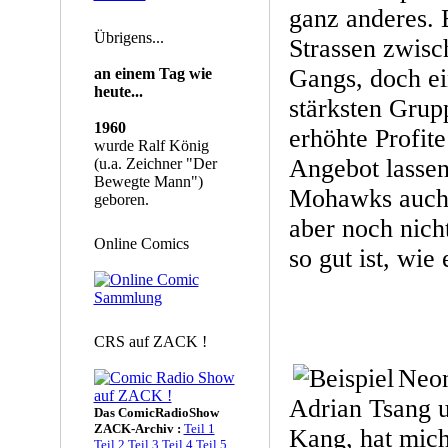
ganz anderes. 
Übrigens...
Strassen zwisc
Gangs, doch ei
an einem Tag wie
heute...
stärksten Grup
1960
erhöhte Profite
wurde Ralf König
Angebot lassen
(u.a. Zeichner "Der
Bewegte Mann")
Mohawks auch 
geboren.
aber noch nicht
Online Comics
so gut ist, wie
CRS auf ZACK !
Neon
Adrian Tsang 
Das ComicRadioShow
ZACK-Archiv :
Teil 1
Kang, hat mic
Teil 2
Teil 3
Teil 4
Teil 5