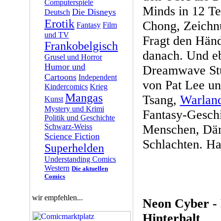
Computerspiele
Minds in 12 Te
Die Disneys
Deutsch
Erotik
Chong, Zeichn
Fantasy
Film
und TV
Fragt den Händ
Frankobelgisch
danach. Und eb
Grusel und Horror
Humor und
Dreamwave Stu
Cartoons
Independent
von Pat Lee un
Kindercomics
Krieg
Mangas
Tsang,
Warlan
Kunst
Mystery und Krimi
Fantasy-Geschi
Politik und Geschichte
Schwarz-Weiss
Menschen, Dä
Science Fiction
Schlachten. Ha
Superhelden
Understanding Comics
Western
Die aktuellen
Comics
wir empfehlen...
Neon Cyber - 
Hinterhalt