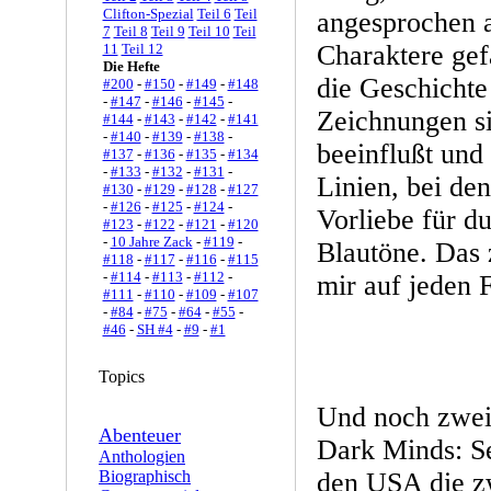
Clifton-Spezial
Teil 6
Teil
angesprochen 
7
Teil 8
Teil 9
Teil 10
Teil
Charaktere gef
11
Teil 12
Die Hefte
die Geschichte 
#200
-
#150
-
#149
-
#148
-
#147
-
#146
-
#145
-
Zeichnungen s
#144
-
#143
-
#142
-
#141
-
#140
-
#139
-
#138
-
beeinflußt und
#137
-
#136
-
#135
-
#134
-
#133
-
#132
-
#131
-
Linien, bei den
#130
-
#129
-
#128
-
#127
-
#126
-
#125
-
#124
-
Vorliebe für d
#123
-
#122
-
#121
-
#120
-
10 Jahre Zack
-
#119
-
Blautöne. Das 
#118
-
#117
-
#116
-
#115
-
#114
-
#113
-
#112
-
mir auf jeden F
#111
-
#110
-
#109
-
#107
-
#84
-
#75
-
#64
-
#55
-
#46
-
SH #4
-
#9
-
#1
Topics
Und noch zwei
Abenteuer
Dark Minds: Se
Anthologien
Biographisch
den USA die zw