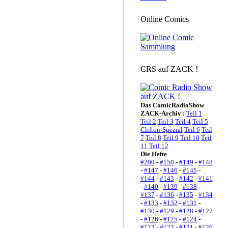
Online Comics
CRS auf ZACK !
Das ComicRadioShow
ZACK-Archiv :
Teil 1
Teil 2
Teil 3
Teil 4
Teil 5
Clifton-Spezial
Teil 6
Teil
7
Teil 8
Teil 9
Teil 10
Teil
11
Teil 12
Die Hefte
#200
-
#150
-
#149
-
#148
-
#147
-
#146
-
#145
-
#144
-
#143
-
#142
-
#141
-
#140
-
#139
-
#138
-
#137
-
#136
-
#135
-
#134
-
#133
-
#132
-
#131
-
#130
-
#129
-
#128
-
#127
-
#126
-
#125
-
#124
-
#123
-
#122
-
#121
-
#120