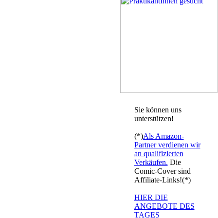
Sie können uns
unterstützen!
(*)
Als Amazon-
Partner verdienen wir
an qualifizierten
Verkäufen.
Die
Comic-Cover sind
Affiliate-Links!(*)
HIER DIE
ANGEBOTE DES
TAGES