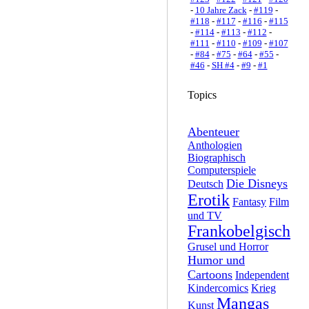
-
10 Jahre Zack
-
#119
-
#118
-
#117
-
#116
-
#115
-
#114
-
#113
-
#112
-
#111
-
#110
-
#109
-
#107
-
#84
-
#75
-
#64
-
#55
-
#46
-
SH #4
-
#9
-
#1
Topics
Abenteuer
Anthologien
Biographisch
Computerspiele
Die Disneys
Deutsch
Erotik
Fantasy
Film
und TV
Frankobelgisch
Grusel und Horror
Humor und
Cartoons
Independent
Kindercomics
Krieg
Mangas
Kunst