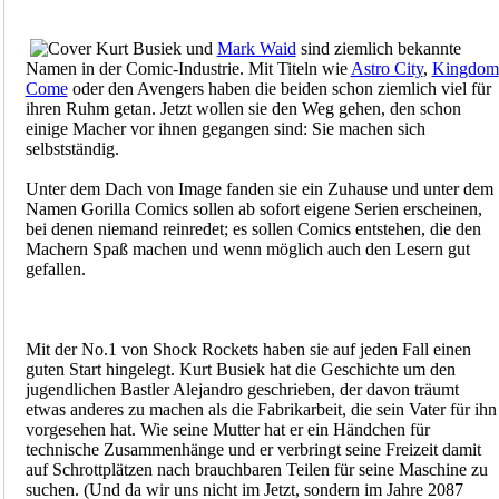
Kurt Busiek und
Mark Waid
sind ziemlich bekannte
Namen in der Comic-Industrie. Mit Titeln wie
Astro City
,
Kingdom
Come
oder den Avengers haben die beiden schon ziemlich viel für
ihren Ruhm getan. Jetzt wollen sie den Weg gehen, den schon
einige Macher vor ihnen gegangen sind: Sie machen sich
selbstständig.
Unter dem Dach von Image fanden sie ein Zuhause und unter dem
Namen Gorilla Comics sollen ab sofort eigene Serien erscheinen,
bei denen niemand reinredet; es sollen Comics entstehen, die den
Machern Spaß machen und wenn möglich auch den Lesern gut
gefallen.
Mit der No.1 von Shock Rockets haben sie auf jeden Fall einen
guten Start hingelegt. Kurt Busiek hat die Geschichte um den
jugendlichen Bastler Alejandro geschrieben, der davon träumt
etwas anderes zu machen als die Fabrikarbeit, die sein Vater für ihn
vorgesehen hat. Wie seine Mutter hat er ein Händchen für
technische Zusammenhänge und er verbringt seine Freizeit damit
auf Schrottplätzen nach brauchbaren Teilen für seine Maschine zu
suchen. (Und da wir uns nicht im Jetzt, sondern im Jahre 2087