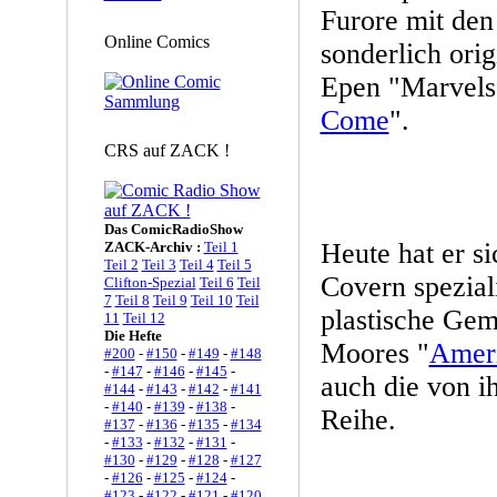
Furore mit den 
Online Comics
sonderlich ori
Epen "Marvels
Come
".
CRS auf ZACK !
Das ComicRadioShow
Heute hat er si
ZACK-Archiv :
Teil 1
Teil 2
Teil 3
Teil 4
Teil 5
Covern speziali
Clifton-Spezial
Teil 6
Teil
7
Teil 8
Teil 9
Teil 10
Teil
plastische Gem
11
Teil 12
Die Hefte
Moores "
Ameri
#200
-
#150
-
#149
-
#148
-
#147
-
#146
-
#145
-
auch die von i
#144
-
#143
-
#142
-
#141
-
#140
-
#139
-
#138
-
Reihe.
#137
-
#136
-
#135
-
#134
-
#133
-
#132
-
#131
-
#130
-
#129
-
#128
-
#127
-
#126
-
#125
-
#124
-
#123
-
#122
-
#121
-
#120