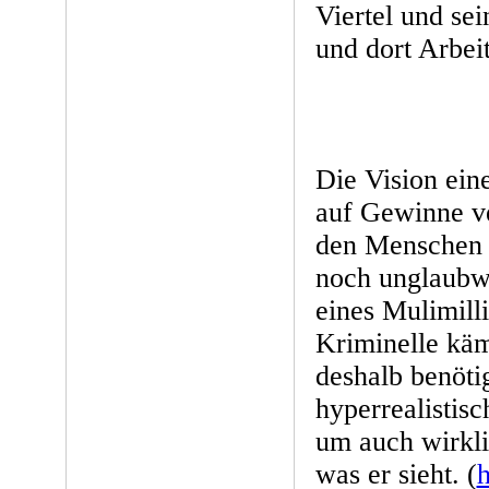
Viertel und se
und dort Arbeit
Die Vision eine
auf Gewinne ve
den Menschen zu
noch unglaubwü
eines Mulimill
Kriminelle kä
deshalb benötig
hyperrealistis
um auch wirkli
was er sieht. (
h