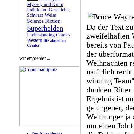
Mystery und Krimi
Politik und Geschichte
Schwarz-Weiss
Science Fiction
Da der Text zu
Superhelden
zweifelhaften
Understanding Comics
Western
Die aktuellen
bereits von Pa
Comics
der überformat
wir empfehlen...
Weihnachten re
natürlich rech
winning Team")
dunklen Ritter
Ergebnis ist n
gelungener, de
Welthunger ja 
um einen Job f
Der Sammler.eu