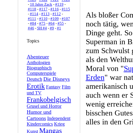
-
10 Jahre Zack
-
#119
-
#118
-
#117
-
#116
-
#115
Als bloßer Com
-
#114
-
#113
-
#112
-
#111
-
#110
-
#109
-
#107
noch tätig, we
-
#84
-
#75
-
#64
-
#55
-
#46
-
SH #4
-
#9
-
#1
Dinge geht. So 
Superman in B
Topics
zum Schwulst g
Abenteuer
als den Welth
Anthologien
Moral von "
Su
Biographisch
Computerspiele
Erden
" war nat
Die Disneys
Deutsch
amerikanisch u
Erotik
Fantasy
Film
und TV
auch wenn er S
Frankobelgisch
wenig erreiche
Grusel und Horror
bisschen Gutes
Humor und
Cartoons
Independent
alles in den Gri
Kindercomics
Krieg
Mangas
Kunst