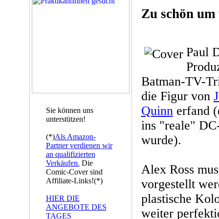
Zu schön um 
Paul D
Produz
Batman-TV-Tric
die Figur von
J
Quinn
erfand (
Sie können uns
unterstützen!
ins "reale" DC
(*)
Als Amazon-
wurde).
Partner verdienen wir
an qualifizierten
Verkäufen.
Die
Alex Ross mus
Comic-Cover sind
Affiliate-Links!(*)
vorgestellt we
plastische Kol
HIER DIE
ANGEBOTE DES
weiter perfekti
TAGES