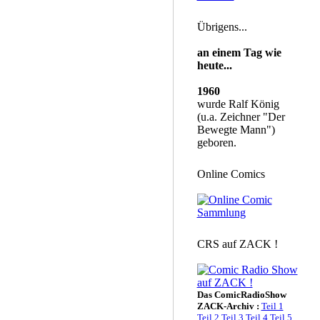
Übrigens...
an einem Tag wie
heute...
1960
wurde Ralf König
(u.a. Zeichner "Der
Bewegte Mann")
geboren.
Online Comics
CRS auf ZACK !
Das ComicRadioShow
ZACK-Archiv :
Teil 1
Teil 2
Teil 3
Teil 4
Teil 5