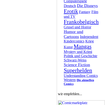
Computerspiele
Die Disneys
Deutsch
Erotik
Fantasy
Film
und TV
Frankobelgisch
Grusel und Horror
Humor und
Cartoons
Independent
Kindercomics
Krieg
Mangas
Kunst
Mystery und Krimi
Politik und Geschichte
Schwarz-Weiss
Science Fiction
Superhelden
Understanding Comics
Western
Die aktuellen
Comics
wir empfehlen...