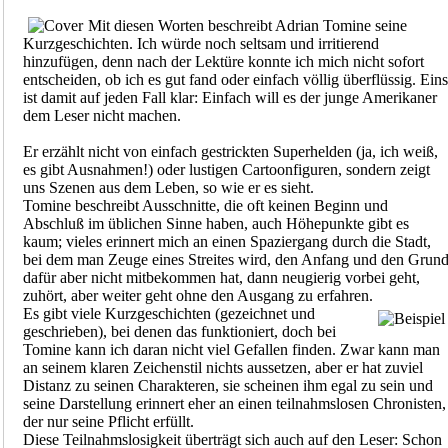
Mit diesen Worten beschreibt Adrian Tomine seine
Kurzgeschichten. Ich würde noch seltsam und irritierend
hinzufügen, denn nach der Lektüre konnte ich mich nicht sofort
entscheiden, ob ich es gut fand oder einfach völlig überflüssig. Eins
ist damit auf jeden Fall klar: Einfach will es der junge Amerikaner
dem Leser nicht machen.
Er erzählt nicht von einfach gestrickten Superhelden (ja, ich weiß,
es gibt Ausnahmen!) oder lustigen Cartoonfiguren, sondern zeigt
uns Szenen aus dem Leben, so wie er es sieht.
Tomine beschreibt Ausschnitte, die oft keinen Beginn und
Abschluß im üblichen Sinne haben, auch Höhepunkte gibt es
kaum; vieles erinnert mich an einen Spaziergang durch die Stadt,
bei dem man Zeuge eines Streites wird, den Anfang und den Grun
dafür aber nicht mitbekommen hat, dann neugierig vorbei geht,
zuhört, aber weiter geht ohne den Ausgang zu erfahren.
Es gibt viele Kurzgeschichten (gezeichnet und
geschrieben), bei denen das funktioniert, doch bei
Tomine kann ich daran nicht viel Gefallen finden. Zwar kann man
an seinem klaren Zeichenstil nichts aussetzen, aber er hat zuviel
Distanz zu seinen Charakteren, sie scheinen ihm egal zu sein und
seine Darstellung erinnert eher an einen teilnahmslosen Chronisten,
der nur seine Pflicht erfüllt.
Diese Teilnahmslosigkeit überträgt sich auch auf den Leser: Schon