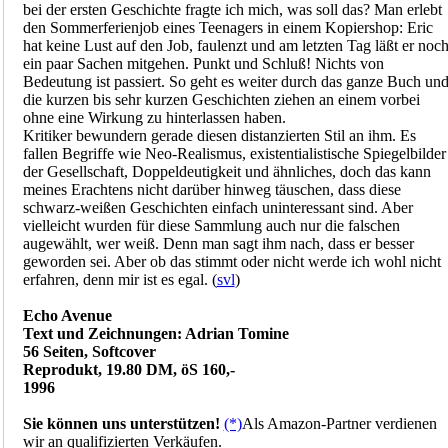
bei der ersten Geschichte fragte ich mich, was soll das? Man erlebt
den Sommerferienjob eines Teenagers in einem Kopiershop: Eric
hat keine Lust auf den Job, faulenzt und am letzten Tag läßt er noc
ein paar Sachen mitgehen. Punkt und Schluß! Nichts von
Bedeutung ist passiert. So geht es weiter durch das ganze Buch un
die kurzen bis sehr kurzen Geschichten ziehen an einem vorbei
ohne eine Wirkung zu hinterlassen haben.
Kritiker bewundern gerade diesen distanzierten Stil an ihm. Es
fallen Begriffe wie Neo-Realismus, existentialistische Spiegelbilder
der Gesellschaft, Doppeldeutigkeit und ähnliches, doch das kann
meines Erachtens nicht darüber hinweg täuschen, dass diese
schwarz-weißen Geschichten einfach uninteressant sind. Aber
vielleicht wurden für diese Sammlung auch nur die falschen
augewählt, wer weiß. Denn man sagt ihm nach, dass er besser
geworden sei. Aber ob das stimmt oder nicht werde ich wohl nicht
erfahren, denn mir ist es egal. (
svl
)
Echo Avenue
Text und Zeichnungen: Adrian Tomine
56 Seiten, Softcover
Reprodukt, 19.80 DM, öS 160,-
1996
Sie können uns unterstützen!
(*)
Als Amazon-Partner verdienen
wir an qualifizierten Verkäufen.