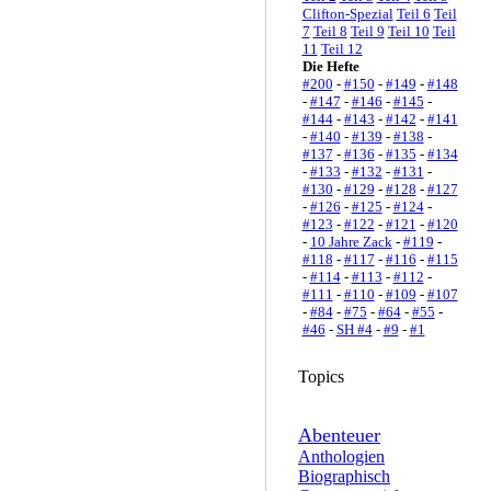
Clifton-Spezial
Teil 6
Teil
7
Teil 8
Teil 9
Teil 10
Teil
11
Teil 12
Die Hefte
#200
-
#150
-
#149
-
#148
-
#147
-
#146
-
#145
-
#144
-
#143
-
#142
-
#141
-
#140
-
#139
-
#138
-
#137
-
#136
-
#135
-
#134
-
#133
-
#132
-
#131
-
#130
-
#129
-
#128
-
#127
-
#126
-
#125
-
#124
-
#123
-
#122
-
#121
-
#120
-
10 Jahre Zack
-
#119
-
#118
-
#117
-
#116
-
#115
-
#114
-
#113
-
#112
-
#111
-
#110
-
#109
-
#107
-
#84
-
#75
-
#64
-
#55
-
#46
-
SH #4
-
#9
-
#1
Topics
Abenteuer
Anthologien
Biographisch