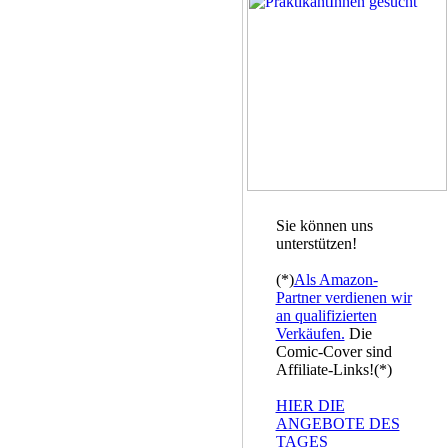
Sie können uns
unterstützen!
(*)
Als Amazon-
Partner verdienen wir
an qualifizierten
Verkäufen.
Die
Comic-Cover sind
Affiliate-Links!(*)
HIER DIE
ANGEBOTE DES
TAGES