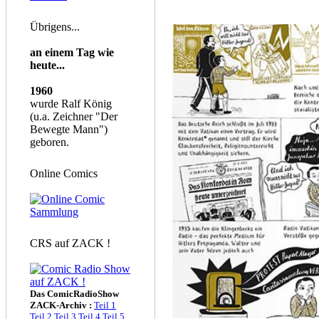
Übrigens...
an einem Tag wie
heute...
1960
wurde Ralf König
(u.a. Zeichner "Der
Bewegte Mann")
geboren.
Online Comics
CRS auf ZACK !
Das ComicRadioShow
ZACK-Archiv :
Teil 1
Teil 2
Teil 3
Teil 4
Teil 5