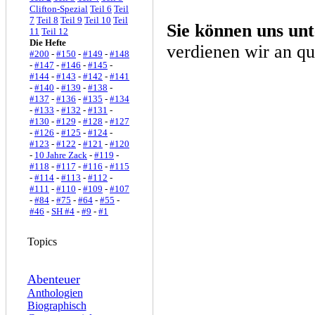
Clifton-Spezial
Teil 6
Teil
7
Teil 8
Teil 9
Teil 10
Teil
Sie können uns unt
11
Teil 12
Die Hefte
verdienen wir an qu
#200
-
#150
-
#149
-
#148
-
#147
-
#146
-
#145
-
#144
-
#143
-
#142
-
#141
-
#140
-
#139
-
#138
-
#137
-
#136
-
#135
-
#134
-
#133
-
#132
-
#131
-
#130
-
#129
-
#128
-
#127
-
#126
-
#125
-
#124
-
#123
-
#122
-
#121
-
#120
-
10 Jahre Zack
-
#119
-
#118
-
#117
-
#116
-
#115
-
#114
-
#113
-
#112
-
#111
-
#110
-
#109
-
#107
-
#84
-
#75
-
#64
-
#55
-
#46
-
SH #4
-
#9
-
#1
Topics
Abenteuer
Anthologien
Biographisch