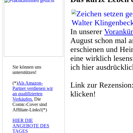
In unserer
Vorankü
August schon mal a
erschienen und Hei
eine wirklich lesen
ich hier ausdrückli
Sie können uns
unterstützen!
(*)
Als Amazon-
Link zur Rezension:
Partner verdienen wir
klicken!
an qualifizierten
Verkäufen.
Die
Comic-Cover sind
Affiliate-Links!(*)
HIER DIE
ANGEBOTE DES
TAGES