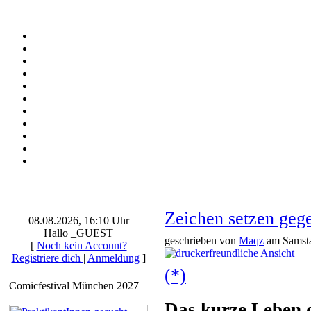
Zeichen setzen gege
08.08.2026, 16:10 Uhr
Hallo _GUEST
geschrieben von
Maqz
am Samsta
[
Noch kein Account?
Registriere dich
|
Anmeldung
]
(*)
Comicfestival München 2027
Das kurze Leben 