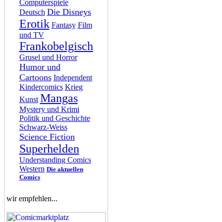
Computerspiele
Die Disneys
Deutsch
Erotik
Fantasy
Film
und TV
Frankobelgisch
Grusel und Horror
Humor und
Cartoons
Independent
Kindercomics
Krieg
Mangas
Kunst
Mystery und Krimi
Politik und Geschichte
Schwarz-Weiss
Science Fiction
Superhelden
Understanding Comics
Western
Die aktuellen
Comics
wir empfehlen...