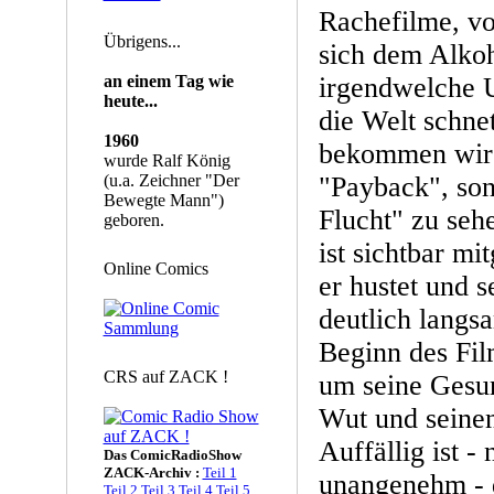
Rachefilme, vo
Übrigens...
sich dem Alko
an einem Tag wie
irgendwelche 
heute...
die Welt schnet
1960
bekommen wir h
wurde Ralf König
(u.a. Zeichner "Der
"Payback", son
Bewegte Mann")
Flucht" zu seh
geboren.
ist sichtbar m
Online Comics
er hustet und s
deutlich langs
Beginn des Fil
CRS auf ZACK !
um seine Gesun
Wut und seinen
Auffällig ist -
Das ComicRadioShow
ZACK-Archiv :
Teil 1
unangenehm - 
Teil 2
Teil 3
Teil 4
Teil 5