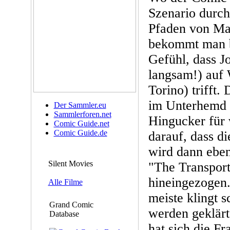
Szenario durch
Pfaden von Ma
bekommt man b
Gefühl, dass J
langsam!) auf
Torino) trifft.
im Unterhemd 
Der Sammler.eu
Sammlerforen.net
Hingucker für 
Comic Guide.net
Comic Guide.de
darauf, dass di
wird dann eben
Silent Movies
"The Transport
hineingezogen.
Alle Filme
meiste klingt s
Grand Comic
werden geklär
Database
hat sich die F