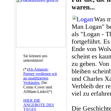
waren...
Was mi
Man Logan" b
als "Logan - T
fortgeführt. Es
Ende von Wolv
scheint es ka
Sie können uns
unterstützen!
zu geben. Von 
(*)
Als Amazon-
bleiben schein
Partner verdienen wir
und Charles Xa
an qualifizierten
Verkäufen.
Die
Verbleib der re
Comic-Cover sind
Affiliate-Links!(*)
viel zu erfahre
HIER DIE
ANGEBOTE DES
Die Geschichte
TAGES