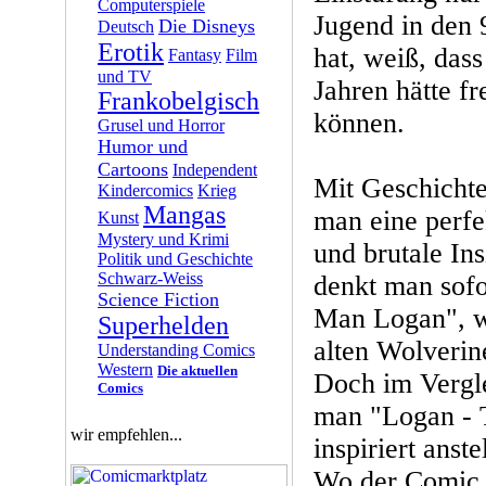
Computerspiele
Jugend in den 
Die Disneys
Deutsch
Erotik
hat, weiß, dass
Fantasy
Film
und TV
Jahren hätte f
Frankobelgisch
können.
Grusel und Horror
Humor und
Cartoons
Independent
Mit Geschichte
Kindercomics
Krieg
Mangas
man eine perfe
Kunst
Mystery und Krimi
und brutale In
Politik und Geschichte
Schwarz-Weiss
denkt man sof
Science Fiction
Man Logan", 
Superhelden
alten Wolverine
Understanding Comics
Western
Die aktuellen
Doch im Vergl
Comics
man "Logan - 
wir empfehlen...
inspiriert anste
Wo der Comic e