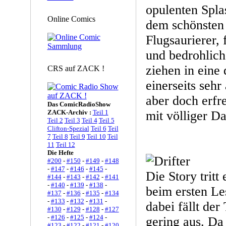
opulenten Spla
Online Comics
dem schönsten 
Flugsaurierer,
und bedrohlich
ziehen in eine 
CRS auf ZACK !
einerseits sehr
aber doch erfr
Das ComicRadioShow
ZACK-Archiv :
Teil 1
mit völliger D
Teil 2
Teil 3
Teil 4
Teil 5
Clifton-Spezial
Teil 6
Teil
7
Teil 8
Teil 9
Teil 10
Teil
11
Teil 12
Die Hefte
#200
-
#150
-
#149
-
#148
-
#147
-
#146
-
#145
-
Die Story tritt
#144
-
#143
-
#142
-
#141
-
#140
-
#139
-
#138
-
beim ersten Le
#137
-
#136
-
#135
-
#134
-
#133
-
#132
-
#131
-
dabei fällt der
#130
-
#129
-
#128
-
#127
-
#126
-
#125
-
#124
-
gering aus. Da
#123
-
#122
-
#121
-
#120