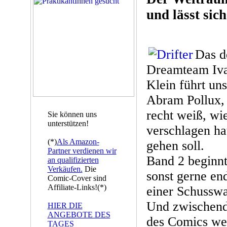
und lässt sic
Das d
Dreamteam Iva
Klein führt un
Abram Pollux, 
recht weiß, wi
Sie können uns
unterstützen!
verschlagen ha
(*)
Als Amazon-
gehen soll.
Partner verdienen wir
Band 2 beginn
an qualifizierten
Verkäufen.
Die
sonst gerne en
Comic-Cover sind
Affiliate-Links!(*)
einer Schusswa
Und zwischend
HIER DIE
ANGEBOTE DES
des Comics wer
TAGES