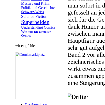
Mystery und Krimi
man sofort in 
Politik und Geschichte
gefesselt an je
Schwarz-Weiss
Science Fiction
sich für die Ge
Superhelden
dank Humor un
Understanding Comics
Western
Die aktuellen
zwischen männl
Comics
Hauptfigur au
wir empfehlen...
sehr gut aufgeh
Band 2 vor all
zeichnerisches
wirkt etwas z
zusammen gepap
eine Steigerung
Der Sammler.eu