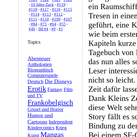
-
10 Jahre Zack
-
#119
-
ein Raumschif
#118
-
#117
-
#116
-
#115
Tresen in eine
-
#114
-
#113
-
#112
-
#111
-
#110
-
#109
-
#107
geführt, eine 
-
#84
-
#75
-
#64
-
#55
-
#46
-
SH #4
-
#9
-
#1
wie beim erst
Kapiteln kurz
Topics
Tagebuch von 
Abenteuer
das nun alles 
Anthologien
Leser interessie
Biographisch
Computerspiele
nicht so leich
Die Disneys
Deutsch
Erotik
Zeit dafür las
Fantasy
Film
und TV
Dank Kleins Ze
Frankobelgisch
diese Welt sehr
Grusel und Horror
Humor und
Story fällt es 
Cartoons
Independent
Bindung zu den
Kindercomics
Krieg
Mangas
Bei einem SF-
Kunst