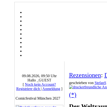
Rezensionen
:
D
09.08.2026, 09:50 Uhr
Hallo _GUEST
geschrieben von
StefanS
[
Noch kein Account?
Registriere dich
|
Anmeldung
]
(*)
Comicfestival München 2027
Der Weltraum