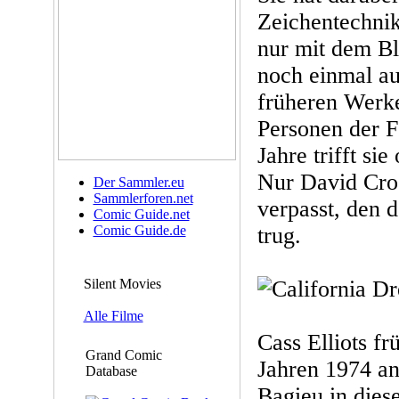
Zeichentechnik
nur mit dem Ble
noch einmal aus
früheren Werke
Personen der F
Jahre trifft si
Nur David Cros
Der Sammler.eu
Sammlerforen.net
verpasst, den d
Comic Guide.net
Comic Guide.de
trug.
Silent Movies
Alle Filme
Cass Elliots f
Grand Comic
Jahren 1974 a
Database
Bagieu in dies