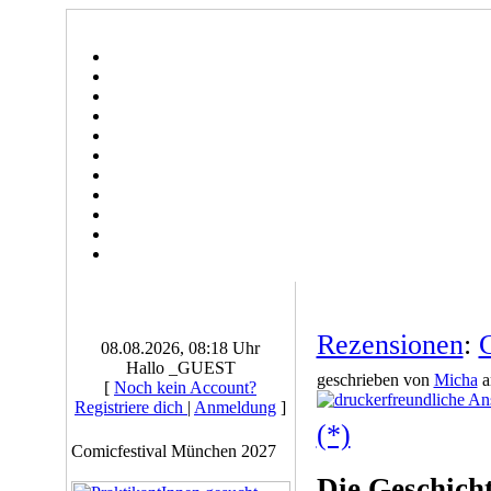
Rezensionen
:
C
08.08.2026, 08:18 Uhr
Hallo _GUEST
geschrieben von
Micha
a
[
Noch kein Account?
Registriere dich
|
Anmeldung
]
(*)
Comicfestival München 2027
Die Geschich