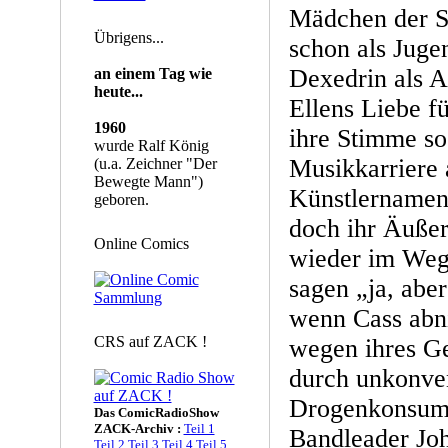
Mädchen der Sc
Übrigens...
schon als Jug
Dexedrin als 
an einem Tag wie
heute...
Ellens Liebe f
1960
ihre Stimme so 
wurde Ralf König
Musikkarriere 
(u.a. Zeichner "Der
Bewegte Mann")
Künstlernamen 
geboren.
doch ihr Äußer
Online Comics
wieder im Weg
sagen „ja, aber
wenn Cass abni
CRS auf ZACK !
wegen ihres Ge
durch unkonven
Drogenkonsum 
Das ComicRadioShow
ZACK-Archiv :
Teil 1
Bandleader Joh
Teil 2
Teil 3
Teil 4
Teil 5