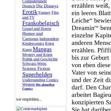
Computerspiele
erzählen weiß,
Die Disneys
Deutsch
Erotik
ein leeres Blat
Fantasy
Film
und TV
Leiche“ bewies
Frankobelgisch
Dreamin'“ benu
Grusel und Horror
Humor und
einzelne Kapite
Cartoons
Independent
anderen Mensc
Kindercomics
Krieg
Mangas
erzählen. Pfiff
Kunst
Mystery und Krimi
bis zur Geburt
Politik und Geschichte
Schwarz-Weiss
von eben diese
Science Fiction
Vater von sein
Superhelden
und der Zeit d
Understanding Comics
Western
Die aktuellen
darf. Den Char
Comics
arbeitet Bagieu
wir empfehlen...
konzipierten S
Sie hat darüber