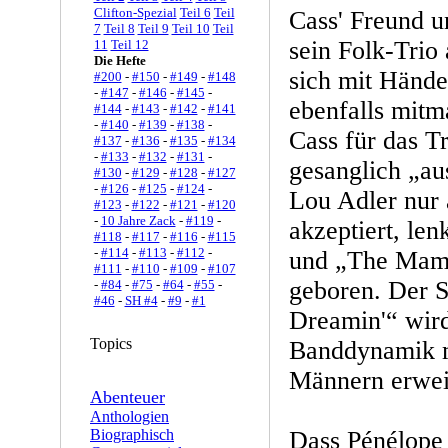
Clifton-Spezial
Teil 6
Teil
Cass' Freund u
7
Teil 8
Teil 9
Teil 10
Teil
sein Folk-Trio
11
Teil 12
Die Hefte
sich mit Hände
#200
-
#150
-
#149
-
#148
-
#147
-
#146
-
#145
-
ebenfalls mitma
#144
-
#143
-
#142
-
#141
-
#140
-
#139
-
#138
-
Cass für das T
#137
-
#136
-
#135
-
#134
-
#133
-
#132
-
#131
-
gesanglich „au
#130
-
#129
-
#128
-
#127
-
#126
-
#125
-
#124
-
Lou Adler nur 
#123
-
#122
-
#121
-
#120
-
10 Jahre Zack
-
#119
-
akzeptiert, len
#118
-
#117
-
#116
-
#115
-
#114
-
#113
-
#112
-
und „The Mama
#111
-
#110
-
#109
-
#107
geboren. Der S
-
#84
-
#75
-
#64
-
#55
-
#46
-
SH #4
-
#9
-
#1
Dreamin'“ wird
Topics
Banddynamik m
Männern erweist
Abenteuer
Anthologien
Biographisch
Dass Pénélope