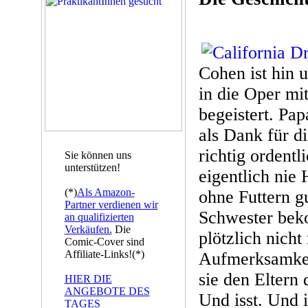
Cohen ist hin u
in die Oper mi
begeistert. Pap
als Dank für d
richtig ordentl
Sie können uns
unterstützen!
eigentlich nie 
(*)
Als Amazon-
ohne Futtern gu
Partner verdienen wir
Schwester beko
an qualifizierten
Verkäufen.
Die
plötzlich nich
Comic-Cover sind
Affiliate-Links!(*)
Aufmerksamkeit
sie den Eltern 
HIER DIE
ANGEBOTE DES
Und isst. Und i
TAGES