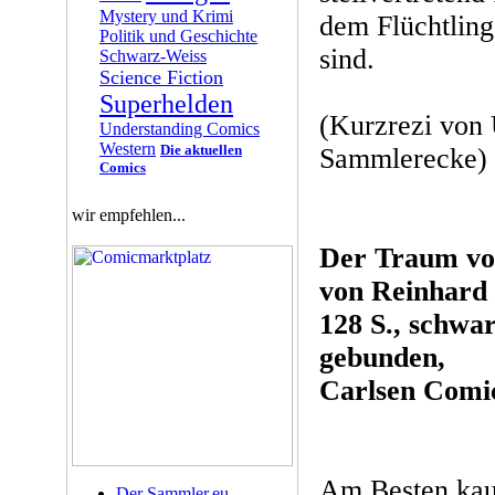
Mystery und Krimi
dem Flüchtling
Politik und Geschichte
sind.
Schwarz-Weiss
Science Fiction
Superhelden
(Kurzrezi vo
Understanding Comics
Western
Die aktuellen
Sammlerecke) S
Comics
wir empfehlen...
Der Traum vo
von Reinhard 
128 S., schwa
gebunden,
Carlsen Comic
Am Besten kau
Der Sammler.eu