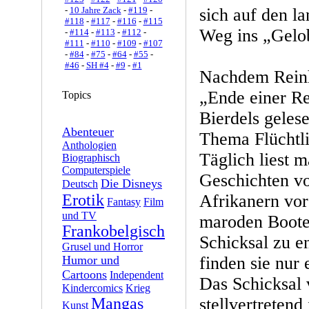
-
10 Jahre Zack
-
#119
-
sich auf den l
#118
-
#117
-
#116
-
#115
Weg ins „Gelo
-
#114
-
#113
-
#112
-
#111
-
#110
-
#109
-
#107
-
#84
-
#75
-
#64
-
#55
-
#46
-
SH #4
-
#9
-
#1
Nachdem Reinh
„Ende einer Re
Topics
Bierdels gelese
Abenteuer
Thema Flüchtli
Anthologien
Täglich liest m
Biographisch
Computerspiele
Geschichten v
Die Disneys
Deutsch
Erotik
Afrikanern vor 
Fantasy
Film
und TV
maroden Boote
Frankobelgisch
Schicksal zu en
Grusel und Horror
Humor und
finden sie nur
Cartoons
Independent
Das Schicksal 
Kindercomics
Krieg
Mangas
stellvertretend
Kunst