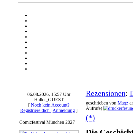
Rezensionen
:
06.08.2026, 15:57 Uhr
Hallo _GUEST
geschrieben von
Maqz
am
[
Noch kein Account?
Aufrufe)
Registriere dich
|
Anmeldung
]
(*)
Comicfestival München 2027
Die Geschich