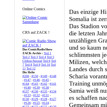
Online Comics
Das einzige Hin
Somalia ist ze
Das Stadion v
die letzten Jahr
CRS auf ZACK !
unzähligen Gra
und so kaum n
Das ComicRadioShow
ZACK-Archiv :
Teil 1
schlimmsten je
Teil 2
Teil 3
Teil 4
Teil 5
Milizen, welch
Clifton-Spezial
Teil 6
Teil
7
Teil 8
Teil 9
Teil 10
Teil
Landes durch s
11
Teil 12
Die Hefte
Scharia vorant
#200
-
#150
-
#149
-
#148
-
#147
-
#146
-
#145
-
Training unmö
#144
-
#143
-
#142
-
#141
-
#140
-
#139
-
#138
-
Samia weiß nur
#137
-
#136
-
#135
-
#134
-
#133
-
#132
-
#131
-
es schaffen n
#130
-
#129
-
#128
-
#127
-
#126
-
#125
-
#124
-
Gemeinsam mit 
#123
-
#122
-
#121
-
#120