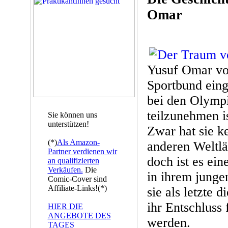
Omar
Yusuf Omar vo
Sportbund eing
bei den Olympi
teilzunehmen is
Sie können uns
unterstützen!
Zwar hat sie k
(*)
Als Amazon-
anderen Weltlä
Partner verdienen wir
doch ist es ein
an qualifizierten
Verkäufen.
Die
in ihrem junge
Comic-Cover sind
Affiliate-Links!(*)
sie als letzte d
ihr Entschluss 
HIER DIE
ANGEBOTE DES
werden.
TAGES