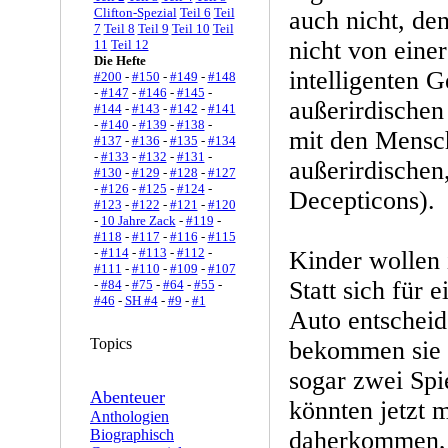
Clifton-Spezial
Teil 6
Teil
auch nicht, de
7
Teil 8
Teil 9
Teil 10
Teil
nicht von eine
11
Teil 12
Die Hefte
intelligenten G
#200
-
#150
-
#149
-
#148
-
#147
-
#146
-
#145
-
außerirdischen
#144
-
#143
-
#142
-
#141
-
#140
-
#139
-
#138
-
mit den Mensch
#137
-
#136
-
#135
-
#134
-
#133
-
#132
-
#131
-
außerirdischen
#130
-
#129
-
#128
-
#127
-
#126
-
#125
-
#124
-
Decepticons).
#123
-
#122
-
#121
-
#120
-
10 Jahre Zack
-
#119
-
#118
-
#117
-
#116
-
#115
-
#114
-
#113
-
#112
-
Kinder wollen 
#111
-
#110
-
#109
-
#107
Statt sich für 
-
#84
-
#75
-
#64
-
#55
-
#46
-
SH #4
-
#9
-
#1
Auto entscheid
Topics
bekommen sie 
sogar zwei Spi
Abenteuer
könnten jetzt 
Anthologien
Biographisch
daherkommen, a