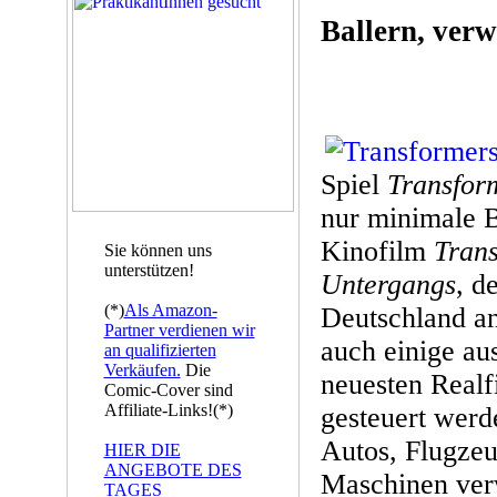
Ballern, verw
Spiel
Transfor
nur minimale 
Kinofilm
Trans
Sie können uns
unterstützen!
Untergangs
, d
(*)
Als Amazon-
Deutschland an
Partner verdienen wir
auch einige au
an qualifizierten
Verkäufen.
Die
neuesten Realf
Comic-Cover sind
Affiliate-Links!(*)
gesteuert werde
Autos, Flugzeu
HIER DIE
ANGEBOTE DES
Maschinen ver
TAGES