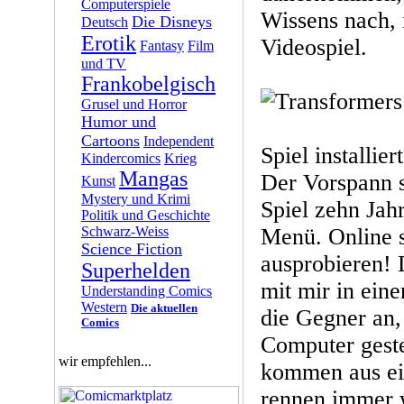
Computerspiele
Wissens nach, 
Die Disneys
Deutsch
Erotik
Videospiel.
Fantasy
Film
und TV
Frankobelgisch
Grusel und Horror
Humor und
Cartoons
Independent
Spiel installier
Kindercomics
Krieg
Mangas
Der Vorspann s
Kunst
Mystery und Krimi
Spiel zehn Jahr
Politik und Geschichte
Schwarz-Weiss
Menü. Online 
Science Fiction
ausprobieren! D
Superhelden
mit mir in ein
Understanding Comics
Western
Die aktuellen
die Gegner an,
Comics
Computer gest
wir empfehlen...
kommen aus ei
rennen immer w