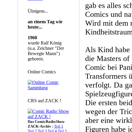
gab es alles sc
Übrigens...
Comics und nat
Wird mit dem n
an einem Tag wie
heute...
Kindheitstrau
1960
wurde Ralf König
Als Kind habe
(u.a. Zeichner "Der
Bewegte Mann")
die Masters of 
geboren.
Comic bei Pani
Online Comics
Transformers 
verfolgt. Da g
Spielzeugfigur
CRS auf ZACK !
Die ersten bei
wegen der Tric
aber eine wirk
Das ComicRadioShow
ZACK-Archiv :
Teil 1
Figuren habe i
Teil 2
Teil 3
Teil 4
Teil 5