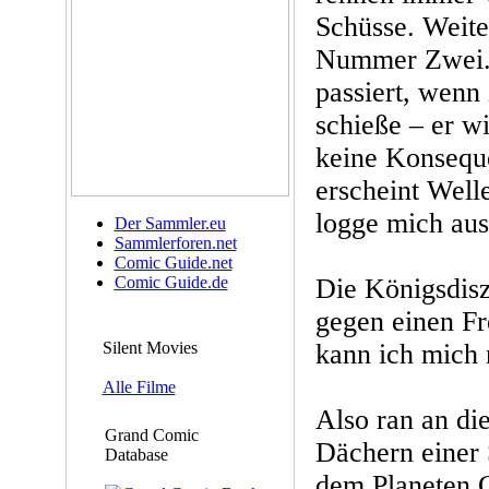
Schüsse. Weite
Nummer Zwei. 
passiert, wenn 
schieße – er wi
keine Konsequ
erscheint Wel
logge mich aus
Der Sammler.eu
Sammlerforen.net
Comic Guide.net
Comic Guide.de
Die Königsdisz
gegen einen Fr
Silent Movies
kann ich mich 
Alle Filme
Also ran an d
Grand Comic
Dächern einer 
Database
dem Planeten C