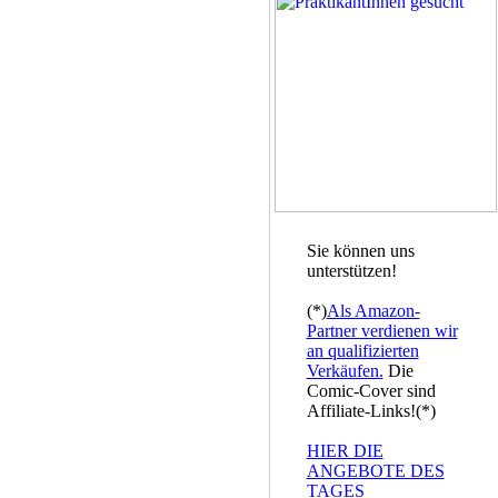
Sie können uns
unterstützen!
(*)
Als Amazon-
Partner verdienen wir
an qualifizierten
Verkäufen.
Die
Comic-Cover sind
Affiliate-Links!(*)
HIER DIE
ANGEBOTE DES
TAGES