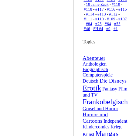
-
10 Jahre Zack
-
#119
-
#118
-
#117
-
#116
-
#115
-
#114
-
#113
-
#112
-
#111
-
#110
-
#109
-
#107
-
#84
-
#75
-
#64
-
#55
-
#46
-
SH #4
-
#9
-
#1
Topics
Abenteuer
Anthologien
Biographisch
Computerspiele
Die Disneys
Deutsch
Erotik
Fantasy
Film
und TV
Frankobelgisch
Grusel und Horror
Humor und
Cartoons
Independent
Kindercomics
Krieg
Mangas
Kunst