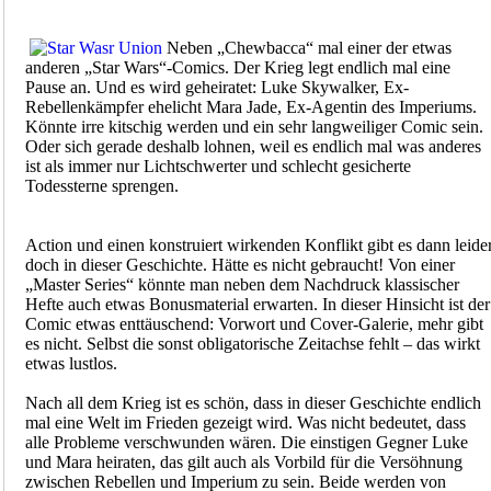
Neben „Chewbacca“ mal einer der etwas
anderen „Star Wars“-Comics. Der Krieg legt endlich mal eine
Pause an. Und es wird geheiratet: Luke Skywalker, Ex-
Rebellenkämpfer ehelicht Mara Jade, Ex-Agentin des Imperiums.
Könnte irre kitschig werden und ein sehr langweiliger Comic sein.
Oder sich gerade deshalb lohnen, weil es endlich mal was anderes
ist als immer nur Lichtschwerter und schlecht gesicherte
Todessterne sprengen.
Action und einen konstruiert wirkenden Konflikt gibt es dann leide
doch in dieser Geschichte. Hätte es nicht gebraucht! Von einer
„Master Series“ könnte man neben dem Nachdruck klassischer
Hefte auch etwas Bonusmaterial erwarten. In dieser Hinsicht ist der
Comic etwas enttäuschend: Vorwort und Cover-Galerie, mehr gibt
es nicht. Selbst die sonst obligatorische Zeitachse fehlt – das wirkt
etwas lustlos.
Nach all dem Krieg ist es schön, dass in dieser Geschichte endlich
mal eine Welt im Frieden gezeigt wird. Was nicht bedeutet, dass
alle Probleme verschwunden wären. Die einstigen Gegner Luke
und Mara heiraten, das gilt auch als Vorbild für die Versöhnung
zwischen Rebellen und Imperium zu sein. Beide werden von