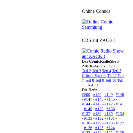
Online Comics
CRS auf ZACK !
Das ComicRadioShow
ZACK-Archiv :
Teil 1
Teil 2
Teil 3
Teil 4
Teil 5
Clifton-Spezial
Teil 6
Teil
7
Teil 8
Teil 9
Teil 10
Teil
11
Teil 12
Die Hefte
#200
-
#150
-
#149
-
#148
-
#147
-
#146
-
#145
-
#144
-
#143
-
#142
-
#141
-
#140
-
#139
-
#138
-
#137
-
#136
-
#135
-
#134
-
#133
-
#132
-
#131
-
#130
-
#129
-
#128
-
#127
-
#126
-
#125
-
#124
-
#123
-
#122
-
#121
-
#120