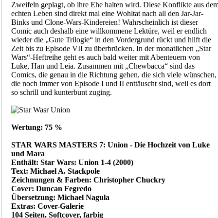
Zweifeln geplagt, ob ihre Ehe halten wird. Diese Konflikte aus de
echten Leben sind direkt mal eine Wohltat nach all den Jar-Jar-
Binks und Clone-Wars-Kindereien! Wahrscheinlich ist dieser
Comic auch deshalb eine willkommene Lektüre, weil er endlich
wieder die „Gute Trilogie“ in den Vordergrund rückt und hilft die
Zeit bis zu Episode VII zu überbrücken. In der monatlichen „Star
Wars“-Heftreihe geht es auch bald weiter mit Abenteuern von
Luke, Han und Leia. Zusammen mit „Chewbacca“ sind das
Comics, die genau in die Richtung gehen, die sich viele wünschen,
die noch immer von Episode I und II enttäuscht sind, weil es dort
so schrill und kunterbunt zuging.
Wertung: 75 %
STAR WARS MASTERS 7: Union - Die Hochzeit von Luke
und Mara
Enthält: Star Wars: Union 1-4 (2000)
Text: Michael A. Stackpole
Zeichnungen & Farben: Christopher Chuckry
Cover: Duncan Fegredo
Übersetzung: Michael Nagula
Extras: Cover-Galerie
104 Seiten, Softcover, farbig