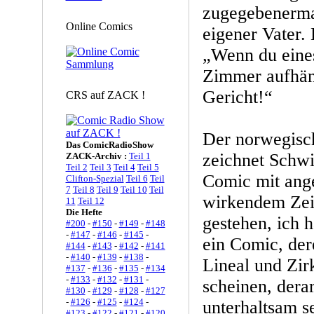
zugegebenermaß
Online Comics
eigener Vater. 
„Wenn du eines
Zimmer aufhäng
Gericht!“
CRS auf ZACK !
Der norwegisch
Das ComicRadioShow
zeichnet Schwi
ZACK-Archiv :
Teil 1
Teil 2
Teil 3
Teil 4
Teil 5
Comic mit ange
Clifton-Spezial
Teil 6
Teil
7
Teil 8
Teil 9
Teil 10
Teil
wirkendem Zeic
11
Teil 12
Die Hefte
gestehen, ich h
#200
-
#150
-
#149
-
#148
-
#147
-
#146
-
#145
-
ein Comic, der
#144
-
#143
-
#142
-
#141
-
#140
-
#139
-
#138
-
Lineal und Zirk
#137
-
#136
-
#135
-
#134
-
#133
-
#132
-
#131
-
scheinen, dera
#130
-
#129
-
#128
-
#127
-
#126
-
#125
-
#124
-
unterhaltsam s
#123
-
#122
-
#121
-
#120