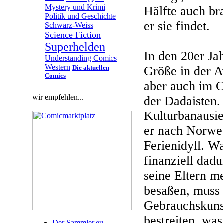
Mystery und Krimi
Hälfte auch bra
Politik und Geschichte
er sie findet.
Schwarz-Weiss
Science Fiction
Superhelden
In den 20er Jah
Understanding Comics
Western
Die aktuellen
Größe in der A
Comics
aber auch im 
wir empfehlen...
der Dadaisten.
Kulturbanausie
er nach Norwe
Ferienidyll. Wa
finanziell dadu
seine Eltern m
besaßen, muss 
Gebrauchskunst
bestreiten, was
Der Sammler.eu