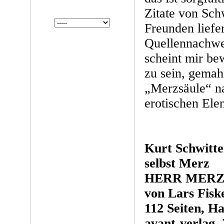
Zitate von Sch
Freunden liefer
Quellennachwei
scheint mir bew
zu sein, gemah
„Merzsäule“ n
erotischen Ele
Kurt Schwitte
selbst Merz
HERR MER
von Lars Fisk
112 Seiten, H
avant-verlag,