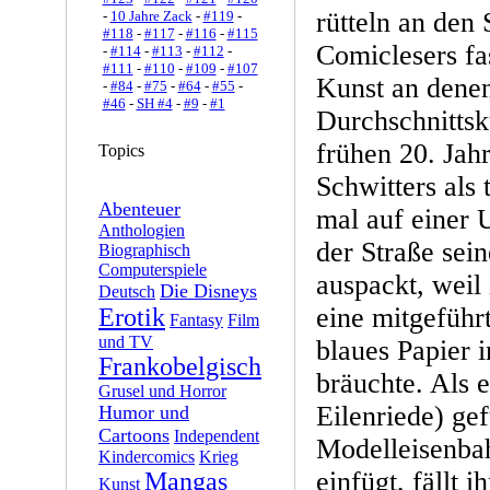
rütteln an den
-
10 Jahre Zack
-
#119
-
#118
-
#117
-
#116
-
#115
Comiclesers fas
-
#114
-
#113
-
#112
-
#111
-
#110
-
#109
-
#107
Kunst an dene
-
#84
-
#75
-
#64
-
#55
-
#46
-
SH #4
-
#9
-
#1
Durchschnittsk
frühen 20. Jahr
Topics
Schwitters als 
Abenteuer
mal auf einer 
Anthologien
der Straße sei
Biographisch
Computerspiele
auspackt, weil 
Die Disneys
Deutsch
eine mitgeführ
Erotik
Fantasy
Film
und TV
blaues Papier 
Frankobelgisch
bräuchte. Als 
Grusel und Horror
Eilenriede) ge
Humor und
Cartoons
Independent
Modelleisenbah
Kindercomics
Krieg
einfügt, fällt 
Mangas
Kunst