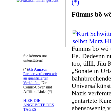
(*)
Fümms bö wö
Fümms bö wö t
Ee. Dedesnn nn r
Sie können uns
unterstützen!
too, tillll, Jü
(*)
Als Amazon-
„Sonate in Url
Partner verdienen wir
bahnbrechende
an qualifizierten
Verkäufen.
Die
Universalkünst
Comic-Cover sind
Affiliate-Links!(*)
Nazis verfemte
„entartete Kuns
HIER DIE
ANGEBOTE DES
ebensowenig v
TAGES