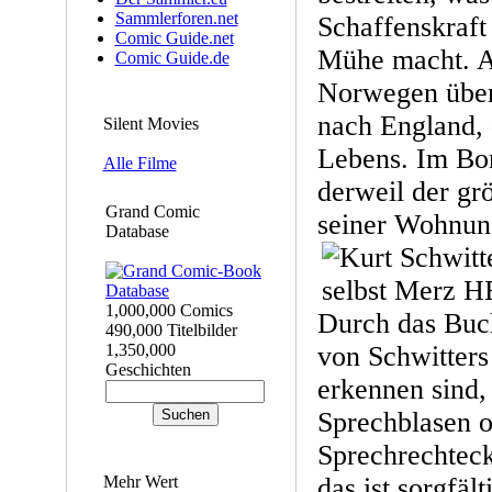
Sammlerforen.net
Schaffenskraft
Comic Guide.net
Mühe macht. A
Comic Guide.de
Norwegen überfä
nach England, d
Silent Movies
Lebens. Im B
Alle Filme
derweil der grö
Grand Comic
seiner Wohnung
Database
1,000,000 Comics
Durch das Buch
490,000 Titelbilder
1,350,000
von Schwitters 
Geschichten
erkennen sind, 
Sprechblasen o
Sprechrechtecke
Mehr Wert
das ist sorgfält