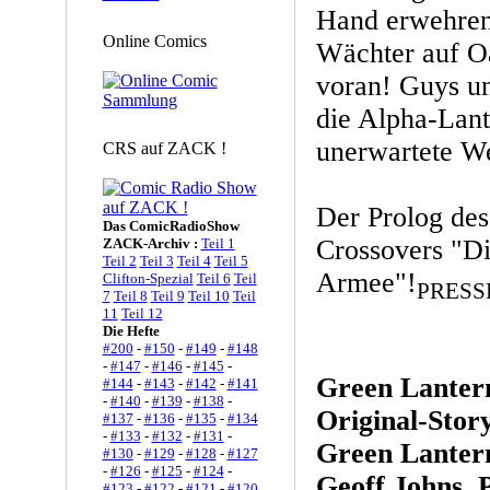
Hand erwehren 
Online Comics
Wächter auf Oa
voran! Guys un
die Alpha-Lant
unerwartete W
CRS auf ZACK !
Der Prolog des
Das ComicRadioShow
Crossovers "Di
ZACK-Archiv :
Teil 1
Teil 2
Teil 3
Teil 4
Teil 5
Armee"!
Clifton-Spezial
Teil 6
Teil
PRESSE
7
Teil 8
Teil 9
Teil 10
Teil
11
Teil 12
Die Hefte
#200
-
#150
-
#149
-
#148
-
#147
-
#146
-
#145
-
Green Lanter
#144
-
#143
-
#142
-
#141
-
#140
-
#139
-
#138
-
Original-Stor
#137
-
#136
-
#135
-
#134
-
#133
-
#132
-
#131
-
Green Lantern
#130
-
#129
-
#128
-
#127
-
#126
-
#125
-
#124
-
Geoff Johns, 
#123
-
#122
-
#121
-
#120