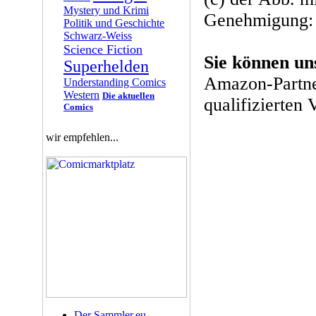
Mystery und Krimi
Genehmigung: 
Politik und Geschichte
Schwarz-Weiss
Science Fiction
Sie können un
Superhelden
Amazon-Partne
Understanding Comics
Western
Die aktuellen
qualifizierten 
Comics
wir empfehlen...
Der Sammler.eu