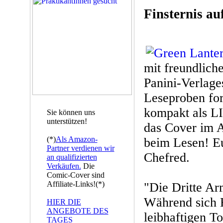
Finsternis au
mit freundlich
Panini-Verlage
Leseproben for
kompakt als L
Sie können uns
unterstützen!
das Cover im A
(*)
Als Amazon-
beim Lesen! 
Partner verdienen wir
Chefred.
an qualifizierten
Verkäufen.
Die
Comic-Cover sind
Affiliate-Links!(*)
"Die Dritte Ar
Während sich H
HIER DIE
ANGEBOTE DES
leibhaftigen T
TAGES