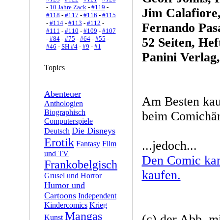
-
10 Jahre Zack
-
#119
-
Jim Calafiore
#118
-
#117
-
#116
-
#115
-
#114
-
#113
-
#112
-
Fernando Pas
#111
-
#110
-
#109
-
#107
-
#84
-
#75
-
#64
-
#55
-
52 Seiten, Hef
#46
-
SH #4
-
#9
-
#1
Panini Verlag,
Topics
Abenteuer
Am Besten kau
Anthologien
Biographisch
beim Comichänd
Computerspiele
Die Disneys
Deutsch
Erotik
...jedoch...
Fantasy
Film
und TV
Den Comic kan
Frankobelgisch
kaufen.
Grusel und Horror
Humor und
Cartoons
Independent
Kindercomics
Krieg
Mangas
(c) der Abb. mi
Kunst