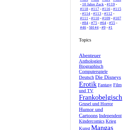
-
10 Jahre Zack
-
#119
-
#118
-
#117
-
#116
-
#115
-
#114
-
#113
-
#112
-
#111
-
#110
-
#109
-
#107
-
#84
-
#75
-
#64
-
#55
-
#46
-
SH #4
-
#9
-
#1
Topics
Abenteuer
Anthologien
Biographisch
Computerspiele
Die Disneys
Deutsch
Erotik
Fantasy
Film
und TV
Frankobelgisch
Grusel und Horror
Humor und
Cartoons
Independent
Kindercomics
Krieg
Mangas
Kunst