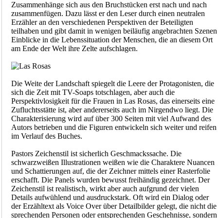
Zusammenhänge sich aus den Bruchstücken erst nach und nach
zusammenfügen. Dazu lässt er den Leser durch einen neutralen
Erzähler an den verschiedenen Perspektiven der Beteiligten
teilhaben und gibt damit in wenigen beiläufig angebrachten Szenen
Einblicke in die Lebenssituation der Menschen, die an diesem Ort
am Ende der Welt ihre Zelte aufschlagen.
Die Weite der Landschaft spiegelt die Leere der Protagonisten, die
sich die Zeit mit TV-Soaps totschlagen, aber auch die
Perspektivlosigkeit für die Frauen in Las Rosas, das einerseits eine
Zufluchtsstätte ist, aber andererseits auch im Nirgendwo liegt. Die
Charakterisierung wird auf über 300 Seiten mit viel Aufwand des
Autors betrieben und die Figuren entwickeln sich weiter und reifen
im Verlauf des Buches.
Pastors Zeichenstil ist sicherlich Geschmackssache. Die
schwarzweißen Illustrationen weißen wie die Charaktere Nuancen
und Schattierungen auf, die der Zeichner mittels einer Rasterfolie
erschafft. Die Panels wurden bewusst freihändig gezeichnet. Der
Zeichenstil ist realistisch, wirkt aber auch aufgrund der vielen
Details aufwühlend und ausdruckstark. Oft wird ein Dialog oder
der Erzähltext als Voice Over über Detailbilder gelegt, die nicht die
sprechenden Personen oder entsprechenden Geschehnisse, sondern