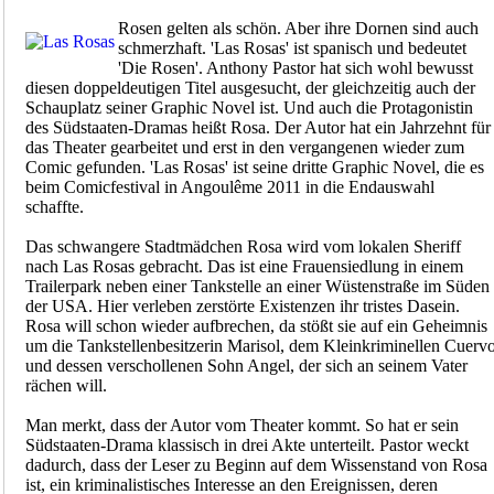
Rosen gelten als schön. Aber ihre Dornen sind auch
schmerzhaft. 'Las Rosas' ist spanisch und bedeutet
'Die Rosen'. Anthony Pastor hat sich wohl bewusst
diesen doppeldeutigen Titel ausgesucht, der gleichzeitig auch der
Schauplatz seiner Graphic Novel ist. Und auch die Protagonistin
des Südstaaten-Dramas heißt Rosa. Der Autor hat ein Jahrzehnt für
das Theater gearbeitet und erst in den vergangenen wieder zum
Comic gefunden. 'Las Rosas' ist seine dritte Graphic Novel, die es
beim Comicfestival in Angoulême 2011 in die Endauswahl
schaffte.
Das schwangere Stadtmädchen Rosa wird vom lokalen Sheriff
nach Las Rosas gebracht. Das ist eine Frauensiedlung in einem
Trailerpark neben einer Tankstelle an einer Wüstenstraße im Süden
der USA. Hier verleben zerstörte Existenzen ihr tristes Dasein.
Rosa will schon wieder aufbrechen, da stößt sie auf ein Geheimnis
um die Tankstellenbesitzerin Marisol, dem Kleinkriminellen Cuerv
und dessen verschollenen Sohn Angel, der sich an seinem Vater
rächen will.
Man merkt, dass der Autor vom Theater kommt. So hat er sein
Südstaaten-Drama klassisch in drei Akte unterteilt. Pastor weckt
dadurch, dass der Leser zu Beginn auf dem Wissenstand von Rosa
ist, ein kriminalistisches Interesse an den Ereignissen, deren