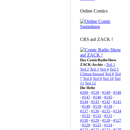
Online Comics
CRS auf ZACK !
Das ComicRadioShow
ZACK-Archiv :
Teil 1
Teil 2
Teil 3
Teil 4
Teil 5
Clifton-Spezial
Teil 6
Teil
7
Teil 8
Teil 9
Teil 10
Teil
11
Teil 12
Die Hefte
#200
-
#150
-
#149
-
#148
-
#147
-
#146
-
#145
-
#144
-
#143
-
#142
-
#141
-
#140
-
#139
-
#138
-
#137
-
#136
-
#135
-
#134
-
#133
-
#132
-
#131
-
#130
-
#129
-
#128
-
#127
-
#126
-
#125
-
#124
-
#123
-
#122
-
#121
-
#120