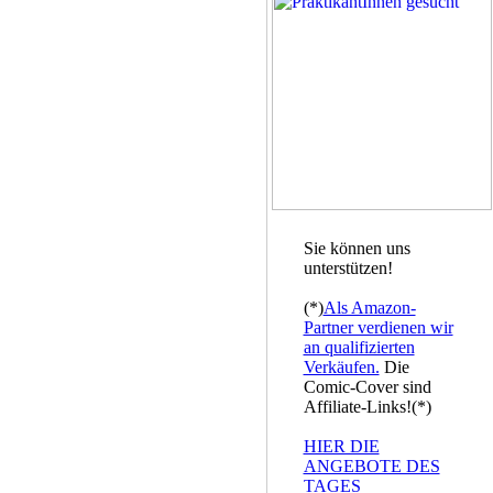
Sie können uns
unterstützen!
(*)
Als Amazon-
Partner verdienen wir
an qualifizierten
Verkäufen.
Die
Comic-Cover sind
Affiliate-Links!(*)
HIER DIE
ANGEBOTE DES
TAGES