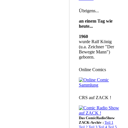
Übrigens...
an einem Tag wie
heute...
1960
wurde Ralf König
(u.a. Zeichner "Der
Bewegte Mann")
geboren.
Online Comics
CRS auf ZACK !
Das ComicRadioShow
ZACK-Archiv :
Teil 1
Teil 2
Teil 3
Teil 4
Teil 5