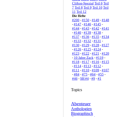
Clifton-Spezial
Teil 6
Teil
7
Teil 8
Teil 9
Teil 10
Teil
11
Teil 12
Die Hefte
#200
-
#150
-
#149
-
#148
-
#147
-
#146
-
#145
-
#144
-
#143
-
#142
-
#141
-
#140
-
#139
-
#138
-
#137
-
#136
-
#135
-
#134
-
#133
-
#132
-
#131
-
#130
-
#129
-
#128
-
#127
-
#126
-
#125
-
#124
-
#123
-
#122
-
#121
-
#120
-
10 Jahre Zack
-
#119
-
#118
-
#117
-
#116
-
#115
-
#114
-
#113
-
#112
-
#111
-
#110
-
#109
-
#107
-
#84
-
#75
-
#64
-
#55
-
#46
-
SH #4
-
#9
-
#1
Topics
Abenteuer
Anthologien
Biographisch