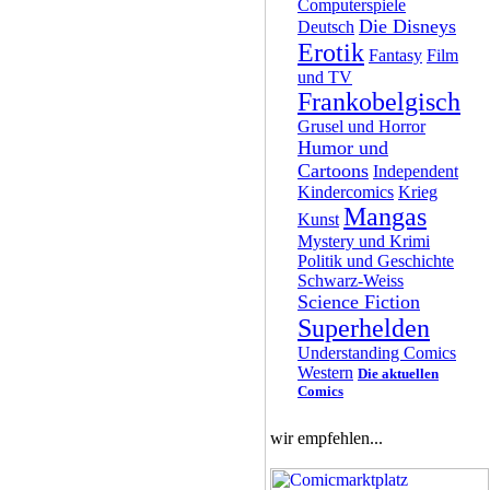
Computerspiele
Die Disneys
Deutsch
Erotik
Fantasy
Film
und TV
Frankobelgisch
Grusel und Horror
Humor und
Cartoons
Independent
Kindercomics
Krieg
Mangas
Kunst
Mystery und Krimi
Politik und Geschichte
Schwarz-Weiss
Science Fiction
Superhelden
Understanding Comics
Western
Die aktuellen
Comics
wir empfehlen...