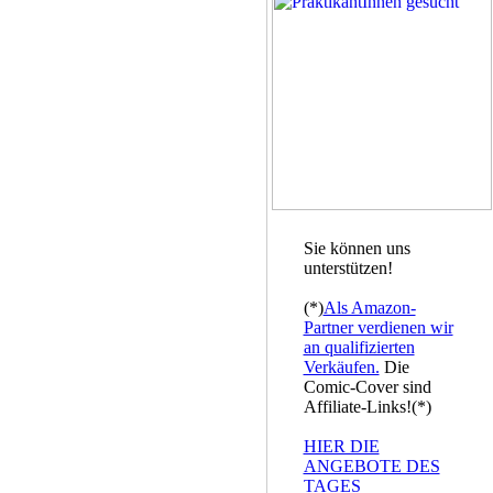
Sie können uns
unterstützen!
(*)
Als Amazon-
Partner verdienen wir
an qualifizierten
Verkäufen.
Die
Comic-Cover sind
Affiliate-Links!(*)
HIER DIE
ANGEBOTE DES
TAGES