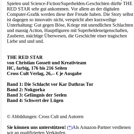
Spielen und Science-Fiction/Superhelden-Geschichten dürfte THE
RED STAR sehr gut ankommen. Vor allem an der digitalen
Computer-Grafik werden diese ihre Freude haben. Die Story selbst
ist dagegen so innovativ nicht, verspricht aber kurzweilige
Unterhaltung: Gut gegen Böse, Kriege mit unendlichen Schlachten
und massig Action, Hauptfiguren mit Superheldeneigenschaften,
Zauberer, mächtige Überwesen, die Geschichte einer tragischen
Liebe und und und.
THE RED STAR
von Christian Gossett und Kreativteam
HC, farbig, 176 bis 216 Seiten
Cross Cult Verlag, 26,-- € je Ausgabe
Band 1: Die Schlacht vor Kar Dathras Tor
Band 2: Nokgorka
Band 3: Gefängnis der Seelen
Band 4: Schwert der Lügen
© Abbildungen: Cross Cult und Autoren
Sie können uns unterstützen!
(*)
Als Amazon-Partner verdienen
wir an qualifizierten Verkäufen.