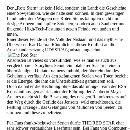
Der „Rote Stern“ ist kein Held, sondern ein Land: die Geschichte
einer Sowjetunion, wie sie hätte sein können. In dem gewaltigen
Land unter dem Wappen des Roten Sterns kämpfen nicht nur
riesige Armeen und tapfere Soldaten, sondern auch Zauberer und
fliegende High-Tech-Festungen gegen Feinde von außen und
innen.
Einer dieser Feinde ist das Volk der Nistaani und das mythische
Überwesen Kar Dathra. Räumlich ist dieser Konflikt an die
Auseinandersetzung UDSSR/Afganistan angelehnt.
Ansonsten ist vieles so vorzufinden, wie es man es auch aus
vergleichbaren Storylines kennt: ein totalitärer Staat mit einem
übermächtigen Diktator namens Imbohl, der über ein dunkles
Geheimnis verfügt. Aus den gefangenen Seelen von Toten bezieht
er die Energie, die ihm die Unsterblichkeit garantieren soll.
Doch da hat er die Rechnung ohne das abtrünnige Team der RSS
Konstantinov gemacht. Unter der Führung der Zauberin Maya
Antares macht sich die Besatzung des riesigen Raumkreuzers auf
den Weg durch die Gefilde des Jenseits, wild entschlossen, die
Festung Erzengel, das Gefängnis von Millionen von Seelen, zu
stürmen und diese zu befreien.
Für Fans franko-belgischer Serien dürfte THE RED STAR eher
sehr schwer verdauliches Lesefutter sein. Bei Fans von Computer –