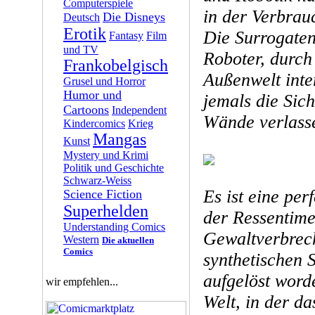
Computerspiele
in der Verbrau
Die Disneys
Deutsch
Erotik
Die Surrogate
Fantasy
Film
und TV
Roboter, durch 
Frankobelgisch
Außenwelt inte
Grusel und Horror
Humor und
jemals die Sich
Cartoons
Independent
Wände verlass
Kindercomics
Krieg
Mangas
Kunst
Mystery und Krimi
Politik und Geschichte
Schwarz-Weiss
Es ist eine perf
Science Fiction
Superhelden
der Ressentime
Understanding Comics
Gewaltverbrech
Western
Die aktuellen
Comics
synthetischen S
aufgelöst word
wir empfehlen...
Welt, in der d