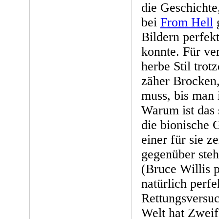
die Geschichte
bei
From Hell
g
Bildern perfekt
konnte. Für ve
herbe Stil trot
zäher Brocken,
muss, bis man 
Warum ist das s
die bionische G
einer für sie z
gegenüber steht
(Bruce Willis p
natürlich perfek
Rettungsversuc
Welt hat Zweife