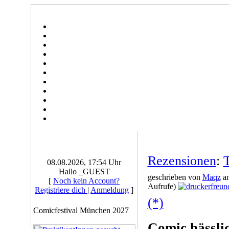
Rezensionen
:
T
08.08.2026, 17:54 Uhr
Hallo _GUEST
geschrieben von
Maqz
am
[
Noch kein Account?
Aufrufe)
Registriere dich
|
Anmeldung
]
(*)
Comicfestival München 2027
Comic hässlic