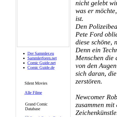
nicht gelebt wi
was er möchte,
ist.
Den Polizeibe
Pete Ford obli
diese schöne, 
Denn ein Techn
Der Sammler.eu
Menschen die d
Sammlerforen.net
Comic Guide.net
von den Augen
Comic Guide.de
sich daran, di
zerstören.
Silent Movies
Alle Filme
Newcomer Rober
zusammen mit 
Grand Comic
Database
Zeichenkünstle