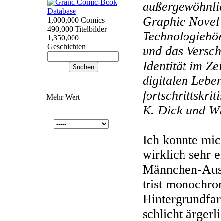
außergewöhnlic
Graphic Novel
1,000,000 Comics
490,000 Titelbilder
Technologiehör
1,350,000
Geschichten
und das Versch
Identität im Ze
digitalen Leben
fortschrittskri
Mehr Wert
K. Dick und Wi
Ich konnte mich
wirklich sehr e
Männchen-Ausf
trist monochro
Hintergrundfa
schlicht ärgerl