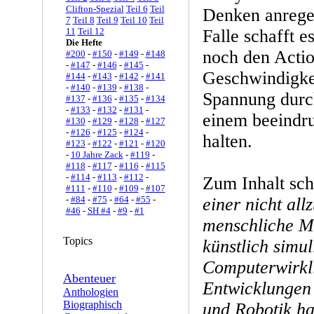
Clifton-Spezial
Teil 6
Teil
Denken anregen
7
Teil 8
Teil 9
Teil 10
Teil
11
Teil 12
Falle schafft 
Die Hefte
noch den Actio
#200
-
#150
-
#149
-
#148
-
#147
-
#146
-
#145
-
Geschwindigkei
#144
-
#143
-
#142
-
#141
-
#140
-
#139
-
#138
-
Spannung durc
#137
-
#136
-
#135
-
#134
-
#133
-
#132
-
#131
-
einem beeindr
#130
-
#129
-
#128
-
#127
-
#126
-
#125
-
#124
-
halten.
#123
-
#122
-
#121
-
#120
-
10 Jahre Zack
-
#119
-
#118
-
#117
-
#116
-
#115
-
#114
-
#113
-
#112
-
Zum Inhalt sch
#111
-
#110
-
#109
-
#107
-
#84
-
#75
-
#64
-
#55
-
einer nicht all
#46
-
SH #4
-
#9
-
#1
menschliche Mi
Topics
künstlich simul
Computerwirkli
Abenteuer
Entwicklungen i
Anthologien
Biographisch
und Robotik ha