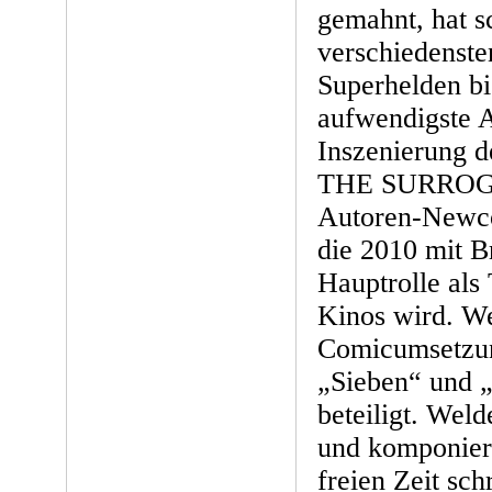
gemahnt, hat 
verschiedensten
Superhelden bis
aufwendigste A
Inszenierung d
THE SURROGAT
Autoren-Newco
die 2010 mit Br
Hauptrolle als
Kinos wird. We
Comicumsetzun
„Sieben“ und „
beteiligt. Weld
und komponiert
freien Zeit sch