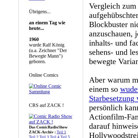
Vergleich zum
Übrigens...
aufgehübschten
an einem Tag wie
Blockbuster nic
heute...
anzuschauen, j
1960
inhalts- und f
wurde Ralf König
(u.a. Zeichner "Der
sehens- und les
Bewegte Mann")
bewegte Varian
geboren.
Online Comics
Aber warum mü
einem so
wuder
Starbesetzung 
CRS auf ZACK !
persönlich kan
Actionfilm-Fan
darauf hinweise
Das ComicRadioShow
ZACK-Archiv :
Teil 1
Hollywoodstre
Teil 2
Teil 3
Teil 4
Teil 5