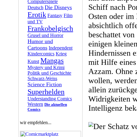
Computerspiele
Schiff nach Por
Die Disneys
Deutsch
Erotik
Osten oder im
Fantasy
Film
und TV
absichtlich off
Frankobelgisch
beschattet von
Grusel und Horror
Humor und
einigen kleine
Cartoons
Independent
Hindernissen e
Kindercomics
Krieg
Mangas
mit Hilfe eine
Kunst
Mystery und Krimi
Azzam. Ohne zu
Politik und Geschichte
Schwarz-Weiss
wollen, werde
Science Fiction
allein zurückge
Superhelden
Widrigkeiten 
Understanding Comics
Western
Die aktuellen
Intelligenz be
Comics
wir empfehlen...