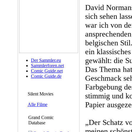
David Norman
sich sehen las
war ich von de
ansprechenden
belgischen Stil
ein klassische
gewählt: die S
Der Sammler.eu
Sammlerforen.net
Das Thema hat
Comic Guide.net
Comic Guide.de
Geschmack seh
Farbgebung des
Silent Movies
stimmig und k
Papier ausgeze
Alle Filme
Grand Comic
„Der Schatz v
Database
meinen schöns