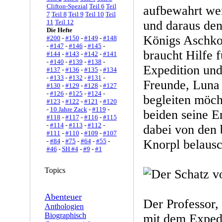
Clifton-Spezial
Teil 6
Teil
aufbewahrt we
7
Teil 8
Teil 9
Teil 10
Teil
11
Teil 12
und daraus den
Die Hefte
Königs Aschkor
#200
-
#150
-
#149
-
#148
-
#147
-
#146
-
#145
-
braucht Hilfe f
#144
-
#143
-
#142
-
#141
-
#140
-
#139
-
#138
-
Expedition und
#137
-
#136
-
#135
-
#134
-
#133
-
#132
-
#131
-
Freunde, Luna 
#130
-
#129
-
#128
-
#127
-
#126
-
#125
-
#124
-
begleiten möcht
#123
-
#122
-
#121
-
#120
-
10 Jahre Zack
-
#119
-
beiden seine E
#118
-
#117
-
#116
-
#115
-
#114
-
#113
-
#112
-
dabei von den
#111
-
#110
-
#109
-
#107
-
#84
-
#75
-
#64
-
#55
-
Knorpl belausc
#46
-
SH #4
-
#9
-
#1
Topics
Abenteuer
Der Professor,
Anthologien
Biographisch
mit dem Expedi