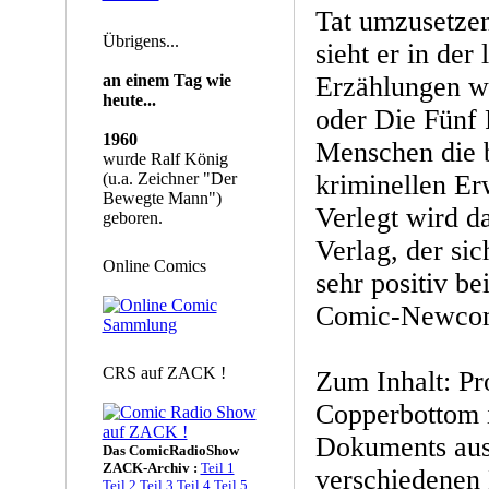
Tat umzusetze
Übrigens...
sieht er in der
an einem Tag wie
Erzählungen w
heute...
oder Die Fünf 
1960
Menschen die 
wurde Ralf König
(u.a. Zeichner "Der
kriminellen Er
Bewegte Mann")
Verlegt wird d
geboren.
Verlag, der sic
Online Comics
sehr positiv b
Comic-Newcome
CRS auf ZACK !
Zum Inhalt: Pr
Copperbottom i
Dokuments aus 
Das ComicRadioShow
ZACK-Archiv :
Teil 1
verschiedenen
Teil 2
Teil 3
Teil 4
Teil 5