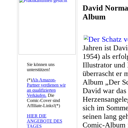
David Norman
Album
Jahren ist Dav
1954) als erfol
Illustrator und
Sie können uns
unterstützen!
überrascht er 
(*)
Als Amazon-
Album „Der Sc
Partner verdienen wir
David war das 
an qualifizierten
Verkäufen.
Die
Herzensangeleg
Comic-Cover sind
Affiliate-Links!(*)
sich im Somme
seinen lang ge
HIER DIE
ANGEBOTE DES
Comic-Album fe
TAGES