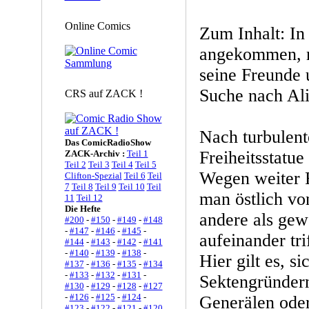
Online Comics
Zum Inhalt: In
angekommen, 
seine Freunde 
Suche nach Ali
CRS auf ZACK !
Nach turbulent
Das ComicRadioShow
Freiheitsstatue
ZACK-Archiv :
Teil 1
Teil 2
Teil 3
Teil 4
Teil 5
Wegen weiter 
Clifton-Spezial
Teil 6
Teil
7
Teil 8
Teil 9
Teil 10
Teil
man östlich vo
11
Teil 12
Die Hefte
andere als ge
#200
-
#150
-
#149
-
#148
-
#147
-
#146
-
#145
-
aufeinander trif
#144
-
#143
-
#142
-
#141
-
#140
-
#139
-
#138
-
Hier gilt es, s
#137
-
#136
-
#135
-
#134
-
#133
-
#132
-
#131
-
Sektengründer
#130
-
#129
-
#128
-
#127
-
#126
-
#125
-
#124
-
Generälen oder
#123
-
#122
-
#121
-
#120