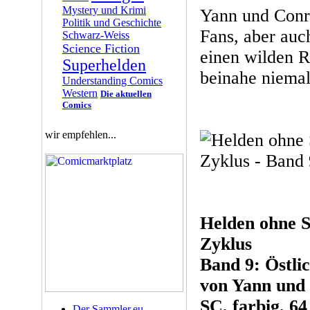
Mystery und Krimi
Yann und Conr
Politik und Geschichte
Fans, aber auc
Schwarz-Weiss
Science Fiction
einen wilden R
Superhelden
beinahe niemal
Understanding Comics
Western
Die aktuellen
Comics
wir empfehlen...
Helden ohne 
Zyklus
Band 9: Östli
von Yann und
SC, farbig, 64
Der Sammler.eu