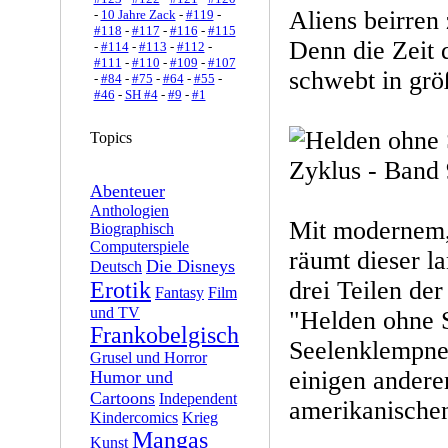
Aliens beirren 
-
10 Jahre Zack
-
#119
-
#118
-
#117
-
#116
-
#115
Denn die Zeit d
-
#114
-
#113
-
#112
-
#111
-
#110
-
#109
-
#107
schwebt in größ
-
#84
-
#75
-
#64
-
#55
-
#46
-
SH #4
-
#9
-
#1
Topics
Abenteuer
Anthologien
Mit modernem,
Biographisch
Computerspiele
räumt dieser la
Die Disneys
Deutsch
drei Teilen de
Erotik
Fantasy
Film
und TV
"Helden ohne 
Frankobelgisch
Seelenklempne
Grusel und Horror
einigen andere
Humor und
Cartoons
Independent
amerikanischen
Kindercomics
Krieg
Mangas
Kunst