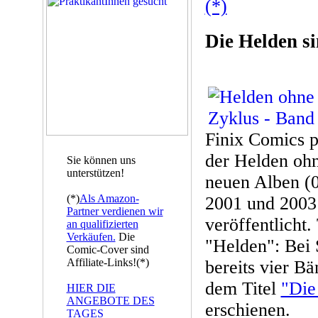
(*)
Die Helden s
Finix Comics p
der Helden ohn
Sie können uns
unterstützen!
neuen Alben (
(*)
Als Amazon-
2001 und 2003
Partner verdienen wir
veröffentlicht.
an qualifizierten
Verkäufen.
Die
"Helden": Bei 
Comic-Cover sind
Affiliate-Links!(*)
bereits vier Bä
dem Titel
"Die
HIER DIE
ANGEBOTE DES
erschienen.
TAGES