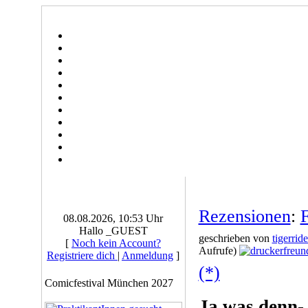
Rezensionen
:
F
08.08.2026, 10:53 Uhr
Hallo _GUEST
geschrieben von
tigerride
[
Noch kein Account?
Aufrufe)
Registriere dich
|
Anmeldung
]
(*)
Comicfestival München 2027
Ja was denn- 