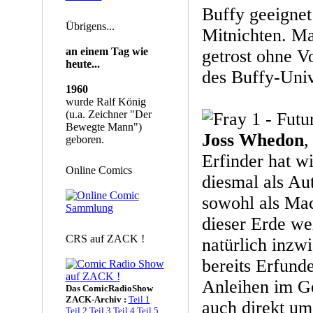
Buffy geeignet 
Übrigens...
Mitnichten. M
an einem Tag wie
getrost ohne Vo
heute...
des Buffy-Univ
1960
wurde Ralf König
(u.a. Zeichner "Der
Bewegte Mann")
Joss Whedon
,
geboren.
Erfinder hat w
Online Comics
diesmal als Au
sowohl als Mac
dieser Erde wei
CRS auf ZACK !
natürlich inzw
bereits Erfund
Anleihen im G
Das ComicRadioShow
ZACK-Archiv :
Teil 1
auch direkt um
Teil 2
Teil 3
Teil 4
Teil 5