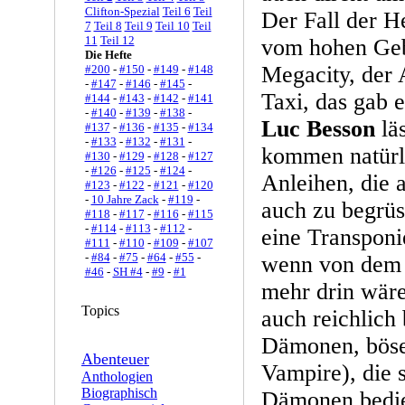
Clifton-Spezial
Teil 6
Teil
Der Fall der H
7
Teil 8
Teil 9
Teil 10
Teil
11
Teil 12
vom hohen Gebä
Die Hefte
Megacity, der 
#200
-
#150
-
#149
-
#148
-
#147
-
#146
-
#145
-
Taxi, das gab e
#144
-
#143
-
#142
-
#141
-
#140
-
#139
-
#138
-
Luc Besson
läs
#137
-
#136
-
#135
-
#134
-
#133
-
#132
-
#131
-
kommen natürl
#130
-
#129
-
#128
-
#127
-
#126
-
#125
-
#124
-
Anleihen, die 
#123
-
#122
-
#121
-
#120
-
10 Jahre Zack
-
#119
-
auch zu begrüs
#118
-
#117
-
#116
-
#115
-
#114
-
#113
-
#112
-
eine Transponi
#111
-
#110
-
#109
-
#107
-
#84
-
#75
-
#64
-
#55
-
wenn von dem 
#46
-
SH #4
-
#9
-
#1
mehr drin wäre
Topics
auch reichlich
Dämonen, bös
Abenteuer
Vampire), die 
Anthologien
Biographisch
Dämonen bedi