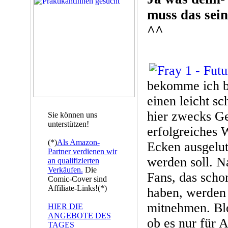
muss das sei
^^
bekomme ich be
einen leicht s
hier zwecks G
Sie können uns
unterstützen!
erfolgreiches W
(*)
Als Amazon-
Ecken ausgelut
Partner verdienen wir
werden soll. 
an qualifizierten
Verkäufen.
Die
Fans, das scho
Comic-Cover sind
Affiliate-Links!(*)
haben, werden 
mitnehmen. Ble
HIER DIE
ANGEBOTE DES
ob es nur für 
TAGES