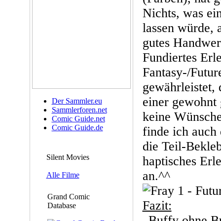
Nichts, was e
lassen würde, 
gutes Handwer
Fundiertes Erl
Fantasy-/Future
gewährleistet, 
einer gewohnt 
Der Sammler.eu
Sammlerforen.net
keine Wünsche 
Comic Guide.net
Comic Guide.de
finde ich auch
die Teil-Bekle
Silent Movies
haptisches Erle
an.^^
Alle Filme
Grand Comic
Fazit:
Database
„Buffy ohne Bu