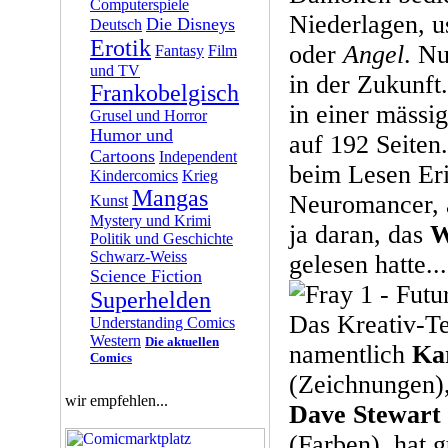
Computerspiele
Niederlagen, u
Die Disneys
Deutsch
Erotik
oder
Angel
. Nu
Fantasy
Film
und TV
in der Zukunft
Frankobelgisch
in einer mässi
Grusel und Horror
Humor und
auf 192 Seiten
Cartoons
Independent
beim Lesen Er
Kindercomics
Krieg
Mangas
Neuromancer, ab
Kunst
Mystery und Krimi
ja daran, das
W
Politik und Geschichte
Schwarz-Weiss
gelesen hatte...
Science Fiction
Superhelden
Das Kreativ-T
Understanding Comics
Western
Die aktuellen
namentlich
Ka
Comics
(Zeichnungen)
wir empfehlen...
Dave Stewart
(Farben), hat g